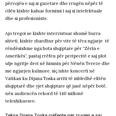
përvojën e saj si gazetare dhe rrugën nëpër të
cilën kishte kaluar formimi i saj si intelektuale
dhe si profesioniste.
Ajo tregoi se kishte intervistuar shumë burra
shteti, kishte zbardhur për vite të tëra ngjarje të
rëndësishme nga bota shqiptare për “Zërin e
Amerikës”, pastaj rrëfeu për peripecitë e saj plot
ulje ngritje deri në himnin për Nënën Tereze dhe
me ngjarjen kulmore, siç ishte koncerti në
Vatikan ku Dijana Toska arriti të mbledhë elitën
shqiptarë dhe yjet shqiptare që janë nëpër botë,
nën audiencën rekord të 140 milionë
teleshikuesve.
Teksa Dijana Toska rrëfente për rrugën e saj