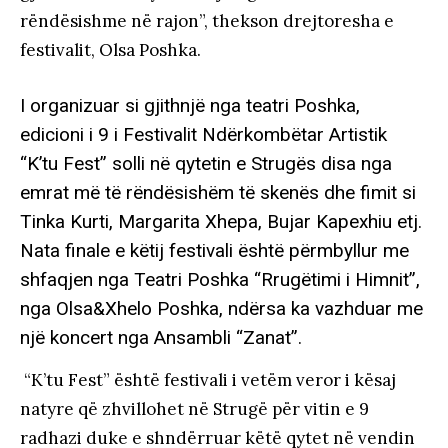
rëndësishme në rajon”, thekson drejtoresha e
festivalit, Olsa Poshka.
I organizuar si gjithnjë nga teatri Poshka,
edicioni i 9 i Festivalit Ndërkombëtar Artistik
“K’tu Fest” solli në qytetin e Strugës disa nga
emrat më të rëndësishëm të skenës dhe fimit si
Tinka Kurti, Margarita Xhepa, Bujar Kapexhiu etj.
Nata finale e këtij festivali është përmbyllur me
shfaqjen nga Teatri Poshka “Rrugëtimi i Himnit”,
nga Olsa&Xhelo Poshka, ndërsa ka vazhduar me
një koncert nga Ansambli “Zanat”.
“K’tu Fest” është festivali i vetëm veror i kësaj
natyre që zhvillohet në Strugë për vitin e 9
radhazi duke e shndërruar këtë qytet në vendin