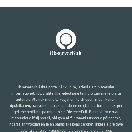
ObserverKult është portal për kulturë, letërsi e art. Materialet,
informacionet, fotografitë dhe videot janë të mbrojtura me të drejta
autoriale. Ato nuk mund të kopjohen, të shtypen, modifikohen,
ripublikohen, transmetohen ose përdoren në çfarëdo forme tjetër për
qëllime përfitimi, pa miratimin e ObserverKult. Për të shfrytëzuar
materialet e këtij portali, obligoheni t'i pranoni Kushtet e përdorimit,
ndërsa shfrytëzimi pa lejen paraprake konsiderohet shkelje e drejtave
autoriale dhe sanksionohet me dispozitat ligjore në fuqi.