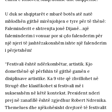
U duk se shqiptarët e mbarë botës atë natë
mblodhën gjithë mirënjohjen e tyre për të thënë:
Faleminderit e shtrenjta jonë Dijanë…një
faleminderim i vonuar por si çdo falenderim për
një njeri të jashtëzakonshëm ishte një falenderim
i përjetshëm!
“Festivali është ndërkombëtar, artistik. Kjo
domethënë që përfshin të gjithë gamën e
disiplinave artistike. Ka 9 vite që zhvillohet në
Strugë dhe klasifikohet si festivali më i
suksesshëm në këtë kontekst. President nderi
prej në zanafillë është zgjedhur Robert Ndrenika.
Themelues dhe njëkohësisht drejtorë të festivalit