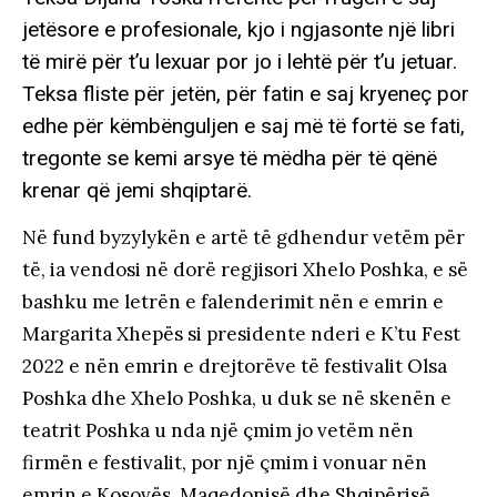
jetësore e profesionale, kjo i ngjasonte një libri
të mirë për t’u lexuar por jo i lehtë për t’u jetuar.
Teksa fliste për jetën, për fatin e saj kryeneç por
edhe për këmbënguljen e saj më të fortë se fati,
tregonte se kemi arsye të mëdha për të qënë
krenar që jemi shqiptarë.
Në fund byzylykën e artë të gdhendur vetëm për
të, ia vendosi në dorë regjisori Xhelo Poshka, e së
bashku me letrën e falenderimit nën e emrin e
Margarita Xhepës si presidente nderi e K’tu Fest
2022 e nën emrin e drejtorëve të festivalit Olsa
Poshka dhe Xhelo Poshka, u duk se në skenën e
teatrit Poshka u nda një çmim jo vetëm nën
firmën e festivalit, por një çmim i vonuar nën
emrin e Kosovës, Maqedonisë dhe Shqipërisë.