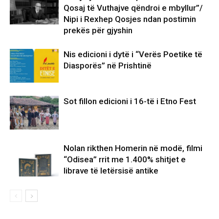
Qosaj të Vuthajve qëndroi e mbyllur”/
Nipi i Rexhep Qosjes ndan postimin
prekës për gjyshin
Nis edicioni i dytë i “Verës Poetike të
Diasporës” në Prishtinë
Sot fillon edicioni i 16-të i Etno Fest
Nolan rikthen Homerin në modë, filmi
“Odisea” rrit me 1.400% shitjet e
librave të letërsisë antike