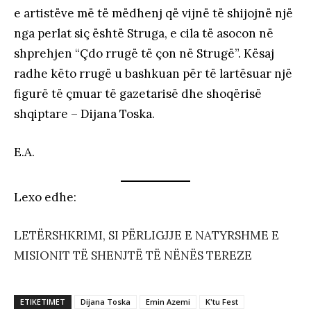
e artistëve më të mëdhenj që vijnë të shijojnë një
nga perlat siç është Struga, e cila të asocon në
shprehjen “Çdo rrugë të çon në Strugë”. Kësaj
radhe këto rrugë u bashkuan për të lartësuar një
figurë të çmuar të gazetarisë dhe shoqërisë
shqiptare – Dijana Toska.
E.A.
Lexo edhe:
LETËRSHKRIMI, SI PËRLIGJJE E NATYRSHME E
MISIONIT TË SHENJTË TË NËNËS TEREZE
ETIKETIMET
Dijana Toska
Emin Azemi
K'tu Fest