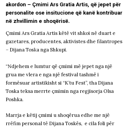
akordon – Çmimi Ars Gratia Artis, që jepet për
personalite ose insitucione që kanë kontribuar
në zhvillimin e shoqërisë.
Çmimi Ars Gratia Artis këtë vit shkoi në duart e
gazetares, producentes, aktivistes dhe filantropes
– Dijana Tos
k
a nga Shkupi.
“Ndjehem e lumtur që çmimi më jepet nga një
grua me vlera e nga një festival tashmë i
formësuar artistikisht si “K’tu Fest”, tha Dijana
Toska teksa merrte çmimin nga regjisorja Olsa
Poshka.
Marrja e këtij çmimi u shoqërua edhe me një
rrëfim personal të Dijana Toskës, e cila foli për