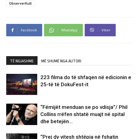
ObserverKult
Facebook
WhatsApp
Viber
TË NGJASHME
MË SHUMË NGA AUTORI
223 filma do të shfaqen në edicionin e
25-të të DokuFest-it
“Fëmijët menduan se po vdisja”/ Phil
Collins rrëfen shtatë muajt në spital
dhe betejën…
“Prej dy vitesh shtëpia në fshatin