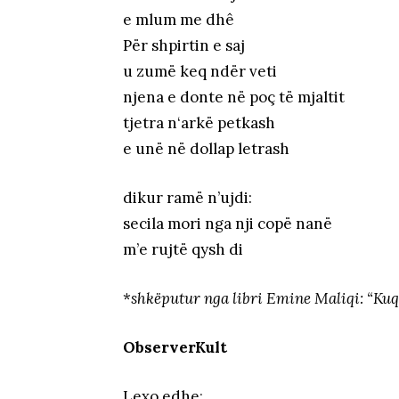
e mlum me dhê
Për shpirtin e saj
u zumë keq ndër veti
njena e donte në poç të mjaltit
tjetra n‘arkë petkash
e unë në dollap letrash
dikur ramë n’ujdi:
secila mori nga nji copë nanë
m’e rujtë qysh di
*
shkëputur nga libri Emine Maliqi: “Kuqm
ObserverKult
Lexo edhe
: