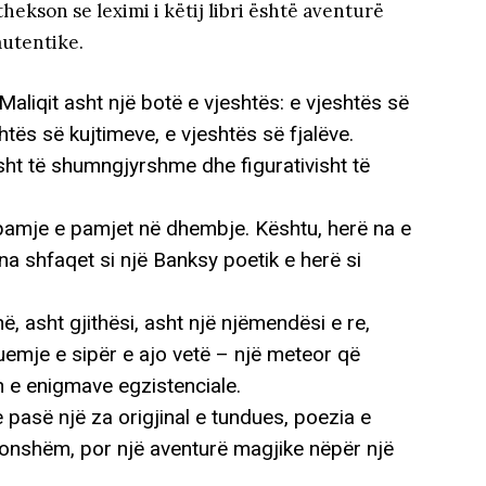
hekson se leximi i këtij libri është aventurë
autentike.
aliqit asht një botë e vjeshtës: e vjeshtës së
htës së kujtimeve, e vjeshtës së fjalëve.
sht të shumngjyrshme dhe figurativisht të
ë pamje e pamjet në dhembje. Kështu, herë na e
na shfaqet si një Banksy poetik e herë si
ë, asht gjithësi, asht një njëmendësi e re,
huemje e sipër e ajo vetë – një meteor që
n e enigmave egzistenciale.
 pasë një za origjinal e tundues, poezia e
akonshëm, por një aventurë magjike nëpër një