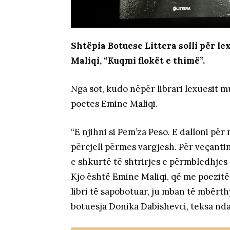
Shtëpia Botuese Littera solli për le
Maliqi, “Kuqmi flokët e thimë”.
Nga sot, kudo nëpër librari lexuesit m
poetes Emine Maliqi.
“E njihni si Pem’za Peso. E dalloni pë
përcjell përmes vargjesh. Për veçant
e shkurtë të shtrirjes e përmbledhjes
Kjo është Emine Maliqi, që me poezit
libri të sapobotuar, ju mban të mbërthy
botuesja Donika Dabishevci, teksa ndan