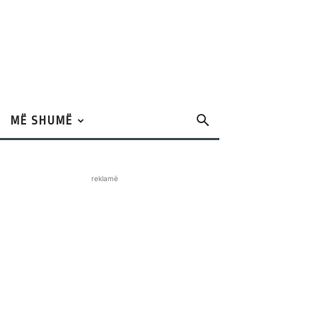
MË SHUMË
reklamë