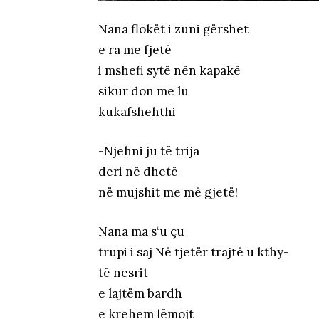
Nana flokët i zuni gërshet
e ra me fjetë
i mshefi sytë nën kapakë
sikur don me lu
kukafshehthi
-Njehni ju të trija
deri në dhetë
në mujshit me më gjetë!
Nana ma s‘u çu
trupi i saj Në tjetër trajtë u kthy-
të nesrit
e lajtëm bardh
e krehem lëmojt