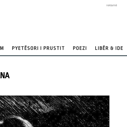
reklamë
AM
PYETËSORI I PRUSTIT
POEZI
LIBËR & IDE
ANA