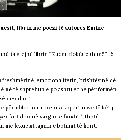
xuesit, librin me poezi të autores Emine
und ta gjejnë librin “Kuqmi flokët e thimë” të
r ndjeshmërinë, emocionalitetin, brishtësinë që
inë në të shprehun e po ashtu edhe për formën
 së mendimit.
ë e përmbledhura brenda kopertinave të këtij
er fort deri në vargun e fundit “, thotë
 me lexuesit lajmin e botimit të librit.