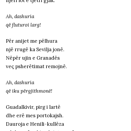
njëri lot e tjetri gjak.
Ah, dashuria
që fluturoi larg!
Për anijet me pëlhura
një rrugë ka Sevilja jonë.
Nëpër ujin e Granadës
veç psherëtimat remojnë.
Ah, dashuria
që iku përgjithmonë!
Guadalkivir, pirg i lartë
dhe erë mes portokajsh.
Dauroja e Henili-kullëza