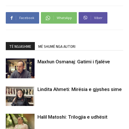
Facebook
WhatsApp
Viber
TË NGJASHME
MË SHUMË NGA AUTORI
Maxhun Osmanaj: Gatimi i fjalëve
Lindita Ahmeti: Mirësia e gjyshes sime
Halil Matoshi: Trilogjia e udhësit