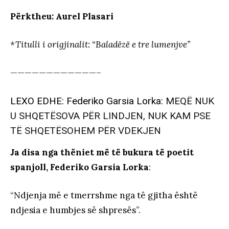
Përktheu: Aurel Plasari
*Titulli i origjinalit: “Baladëzë e tre lumenjve”
————————————–
LEXO EDHE: Federiko Garsia Lorka:
MEQË NUK
U SHQETËSOVA PËR LINDJEN, NUK KAM PSE
TË SHQETËSOHEM PËR VDEKJEN
Ja disa nga thëniet më të bukura të poetit
spanjoll, Federiko Garsia Lorka
:
“Ndjenja më e tmerrshme nga të gjitha është
ndjesia e humbjes së shpresës”.