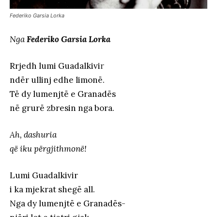
Federiko Garsia Lorka
Nga
Federiko Garsia Lorka
Rrjedh lumi Guadalkivi
r
ndër ullinj edhe limonë.
Të dy lumenjtë e Granadës
në grurë zbresin nga bora.
Ah, dashuria
që iku përgjithmonë!
Lumi Guadalkivir
i ka mjekrat shegë all.
Nga dy lumenjtë e Granadës-