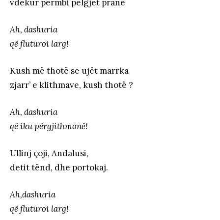
vdekur përmbi pelgjet pranë
Ah, dashuria
që fluturoi larg!
Kush më thotë se ujët marrka
zjarr’ e klithmave, kush thotë ?
Ah, dashuria
që iku përgjithmonë!
Ullinj çoji, Andalusi,
detit tënd, dhe portokaj.
Ah,dashuria
që fluturoi larg!