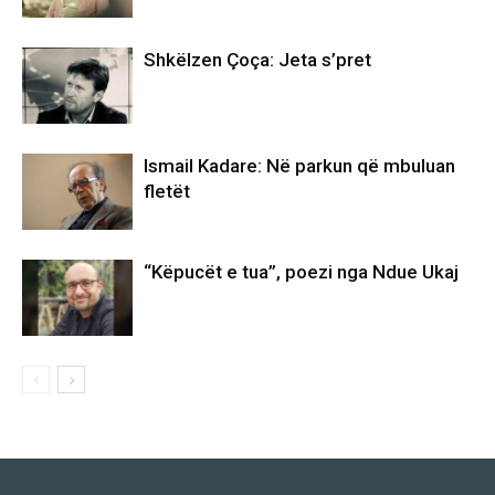
Shkëlzen Çoça: Jeta s’pret
Ismail Kadare: Në parkun që mbuluan
fletët
“Këpucët e tua”, poezi nga Ndue Ukaj