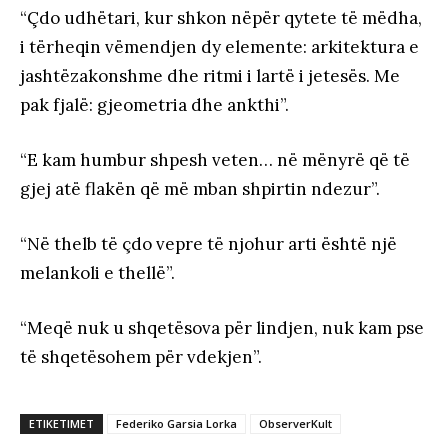
“Çdo udhëtari, kur shkon nëpër qytete të mëdha,
i tërheqin vëmendjen dy elemente: arkitektura e
jashtëzakonshme dhe ritmi i lartë i jetesës. Me
pak fjalë: gjeometria dhe ankthi”.
“E kam humbur shpesh veten… në mënyrë që të
gjej atë flakën që më mban shpirtin ndezur”.
“Në thelb të çdo vepre të njohur arti është një
melankoli e thellë”.
“Meqë nuk u shqetësova për lindjen, nuk kam pse
të shqetësohem për vdekjen”.
ETIKETIMET
Federiko Garsia Lorka
ObserverKult