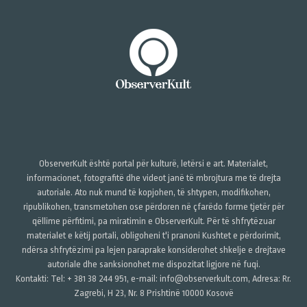
ObserverKult është portal për kulturë, letërsi e art. Materialet,
informacionet, fotografitë dhe videot janë të mbrojtura me të drejta
autoriale. Ato nuk mund të kopjohen, të shtypen, modifikohen,
ripublikohen, transmetohen ose përdoren në çfarëdo forme tjetër për
qëllime përfitimi, pa miratimin e ObserverKult. Për të shfrytëzuar
materialet e këtij portali, obligoheni t'i pranoni Kushtet e përdorimit,
ndërsa shfrytëzimi pa lejen paraprake konsiderohet shkelje e drejtave
autoriale dhe sanksionohet me dispozitat ligjore në fuqi.
Kontakti: Tel: + 381 38 244 951, e-mail: info@observerkult.com, Adresa: Rr.
Zagrebi, H 23, Nr. 8 Prishtinë 10000 Kosovë