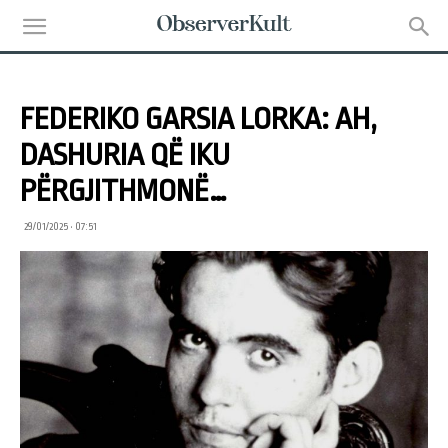
FEDERIKO GARSIA LORKA: AH,
DASHURIA QË IKU
PËRGJITHMONË…
29/01/2025 • 07:51