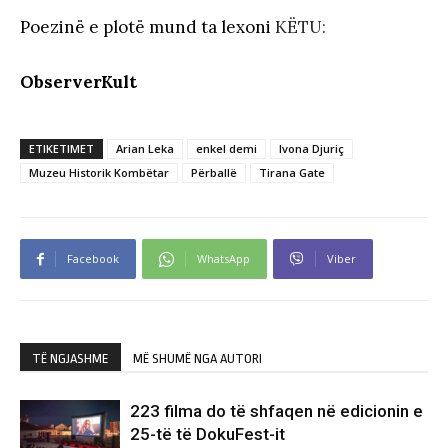
Poezinë e plotë mund ta lexoni
KËTU:
ObserverKult
ETIKETIMET
Arian Leka
enkel demi
Ivona Djuriç
Muzeu Historik Kombëtar
Përballë
Tirana Gate
Facebook
WhatsApp
Viber
TË NGJASHME
MË SHUMË NGA AUTORI
223 filma do të shfaqen në edicionin e
25-të të DokuFest-it