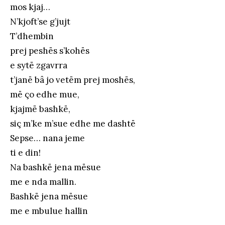
mos kjaj…
N’kjoft’se g’jujt
T’dhembin
prej peshës s’kohës
e sytë zgavrra
t’janë bâ jo vetëm prej moshës,
më ço edhe mue,
kjajmë bashkë,
siç m’ke m’sue edhe me dashtë
Sepse… nana jeme
ti e din!
Na bashkë jena mësue
me e nda mallin.
Bashkë jena mësue
me e mbulue hallin