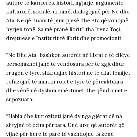
autorë të karrierës, histori, ngjarje, argumente
kulturorë, socialë, urbanë, dialogojmë për Ne dhe
Ata. Ne që duam të jemi pjesë dhe Ata që vonojnë
hyrjen tonë. Sa më pranë librit”, tha Irena Toçi,
drejtuese e Institutit të librit dhe promocionit.
“Ne Dhe Ata” bashkon autorët në librat e të cilëve
personazhet janë të vendosura për të zgjedhur
rrugën e tyre, shkruajnë histori në të cilat fëmijët
refuzojnë të marrin rolet e tyre të përcaktuara
dhe vënë në dyshim emërtimet dhe qëndrimet e
supozuara.
“Habia dhe kurioziteti janë dy nga gjërat që na
shtyjnë të ecim përpara. Unë uroj që autorët që
vijnë për herë të parë të vazhdojnë ta kenë