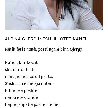
ALBINA GJERGJI: FSHIJI LOTËT NANË!
Fshiji lotët nanë!, poezi nga Albina Gjergji
Natën, kur kocat
shtrin n’shtrat,
nana jeme mos u ligshto.
S’asht mirë me kja natën!
Edhe pse poshtë
nënkresës tande
flejnë plagët e pashërueme,