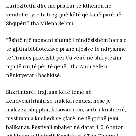
kuriozitetin dhe më pas kur të kthehen në
vendet e tyre ta tregojnë këtë që kanë parë në
Shqipëri”, tha Milena Selimi.
“Është një moment shumë i rëndësishëm hapja e
të gjitha bibliotekave pranë njësive të ndryshme
të Tiranës pikërisht për t’u vënë në shfrytëzim
nga të rinjtë për të qenë”, tha Andi Seferi,
nënkryetar i bashkisë.
Shkrimtarët trajtuan këtë temë në
këndvështrimin se, nuk ka rëndësi nëse je
malazez, shqiptar, kosovar, rom, serb, i krishterë,
mysliman a kushedi se çfarë, ne të gjithë jemi
ballkanas. Festivali mbahet në datat 4, 5, 6 tetor
në Muzeun Historik Kombëtar./ Top Channel