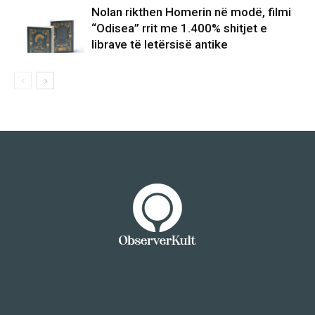
Nolan rikthen Homerin në modë, filmi
“Odisea” rrit me 1.400% shitjet e
librave të letërsisë antike