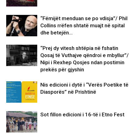
“Fëmijët menduan se po vdisja”/ Phil
Collins rrëfen shtatë muajt në spital
dhe betejën…
“Prej dy vitesh shtëpia në fshatin
Qosaj të Vuthajve qëndroi e mbyllur”/
Nipi i Rexhep Qosjes ndan postimin
prekës për gjyshin
Nis edicioni i dytë i “Verës Poetike të
Diasporës” në Prishtinë
Sot fillon edicioni i 16-të i Etno Fest