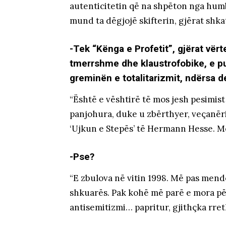
autenticitetin që na shpëton nga humb
mund ta dëgjojë skifterin, gjërat shka
-Tek “Kënga e Profetit”, gjërat vërt
tmerrshme dhe klaustrofobike, e p
greminën e totalitarizmit, ndërsa d
“Është e vështirë të mos jesh pesimist
panjohura, duke u zbërthyer, veçanëri
‘Ujkun e Stepës’ të Hermann Hesse. Më
-Pse?
“E zbulova në vitin 1998. Më pas mendov
shkuarës. Pak kohë më parë e mora për
antisemitizmi… papritur, gjithçka rreth