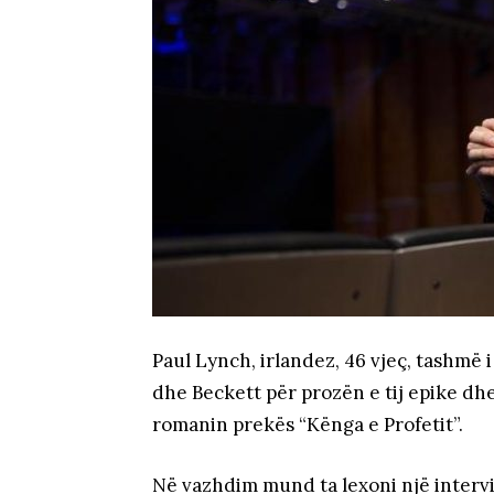
Paul Lynch, irlandez, 46 vjeç, tashmë
dhe Beckett për prozën e tij epike dhe
romanin prekës “Kënga e Profetit”.
Në vazhdim mund ta lexoni një intervis