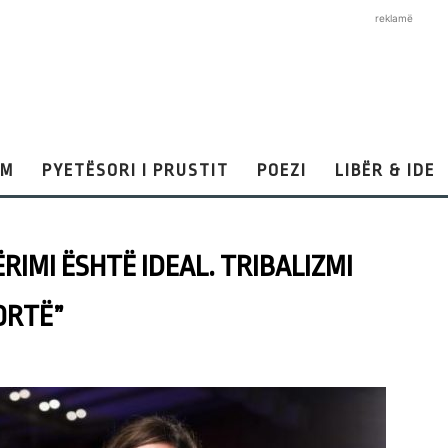
reklamë
AM
PYETËSORI I PRUSTIT
POEZI
LIBËR & IDE
ËRIMI ËSHTË IDEAL. TRIBALIZMI
FORTË”