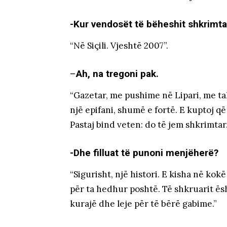
-Kur vendosët të bëheshit shkrimta
“Në Siçili. Vjeshtë 2007”.
–
Ah, na tregoni pak.
“Gazetar, me pushime në Lipari, me tak
një epifani, shumë e fortë. E kuptoj q
Pastaj bind veten: do të jem shkrimtar.
-Dhe filluat të punoni menjëherë?
“Sigurisht, një histori. E kisha në ko
për ta hedhur poshtë. Të shkruarit ësh
kurajë dhe leje për të bërë gabime.”