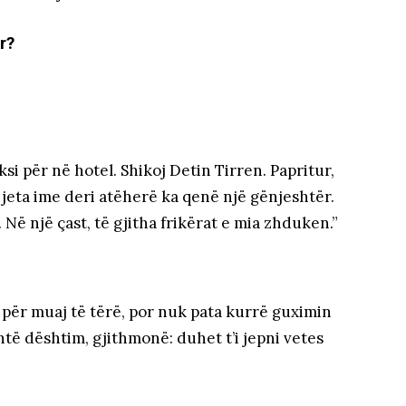
r?
si për në hotel. Shikoj Detin Tirren. Papritur,
ë jeta ime deri atëherë ka qenë një gënjeshtër.
 Në një çast, të gjitha frikërat e mia zhduken.”
kë për muaj të tërë, por nuk pata kurrë guximin
të dështim, gjithmonë: duhet t’i jepni vetes