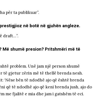
ha për ta publikuar”.
prestigjioz në botë në gjuhën angleze.
ë draft…”.
? Më shumë presion? Pritshmëri më të
është problem. Unë jam një person shumë
r të gjetur zërin më të thellë brenda nesh.
ait: ‘Nëse bën të ndodhë ajo që është brenda
bëni që të ndodhë ajo që keni brenda jush, ajo do
ëm me fjalitë e mia dhe jam i gatshëm të eci.