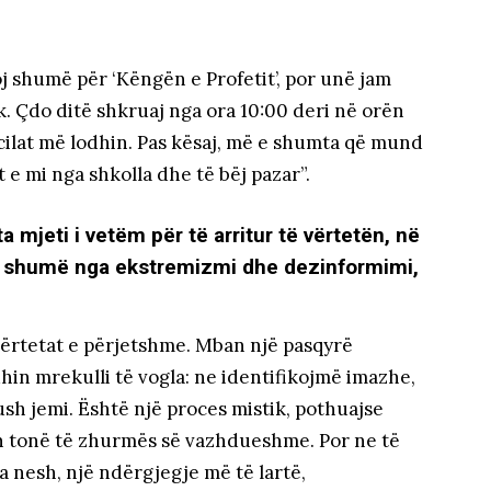
j shumë për ‘Këngën e Profetit’, por unë jam
. Çdo ditë shkruaj nga ora 10:00 deri në orën
cilat më lodhin. Pas kësaj, më e shumta që mund
t e mi nga shkolla dhe të bëj pazar”.
a mjeti i vetëm për të arritur të vërtetën, në
më shumë nga ekstremizmi dhe dezinformimi,
ërtetat e përjetshme. Mban një pasqyrë
in mrekulli të vogla: ne identifikojmë imazhe,
sh jemi. Është një proces mistik, pothuajse
n tonë të zhurmës së vazhdueshme. Por ne të
a nesh, një ndërgjegje më të lartë,