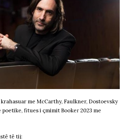
 i krahasuar me McCarthy, Faulkner, Dostoevsky
 poetike, fitues i çmimit Booke
r
2023 me
të të tij: