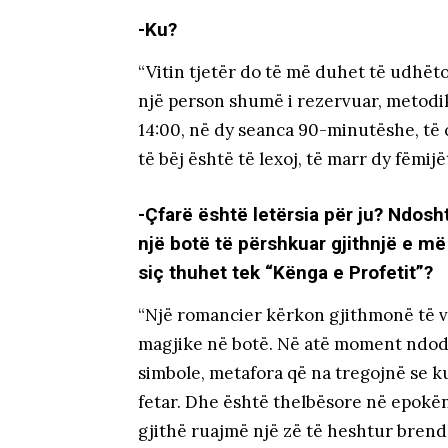
-Ku?
“Vitin tjetër do të më duhet të udhëto
një person shumë i rezervuar, metodik
14:00, në dy seanca 90-minutëshe, të 
të bëj është të lexoj, të marr dy fëmijë
-Çfarë është letërsia për ju? Ndosht
një botë të përshkuar gjithnjë e 
siç thuhet tek “Kënga e Profetit”?
“Një romancier kërkon gjithmonë të v
magjike në botë. Në atë moment ndodh
simbole, metafora që na tregojnë se ku
fetar. Dhe është thelbësore në epokë
gjithë ruajmë një zë të heshtur brend