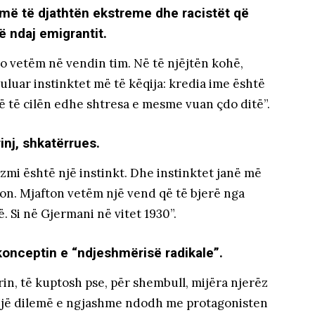
amë të djathtën ekstreme dhe racistët që
ë ndaj emigrantit.
, jo vetëm në vendin tim. Në të njëjtën kohë,
uluar instinktet më të këqija: kredia ime është
ë të cilën edhe shtresa e mesme vuan çdo ditë”.
inj, shkatërrues.
izmi është një instinkt. Dhe instinktet janë më
on. Mjafton vetëm një vend që të bjerë nga
Si në Gjermani në vitet 1930”.
 konceptin e “ndjeshmërisë radikale”.
rin, të kuptosh pse, për shembull, mijëra njerëz
. Një dilemë e ngjashme ndodh me protagonisten