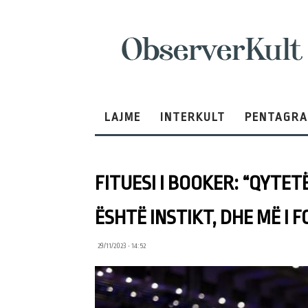
ObserverKult
LAJME
INTERKULT
PENTAGR
FITUESI I BOOKER: “QYTET
ËSHTË INSTIKT, DHE MË I 
29/11/2023 • 14:52