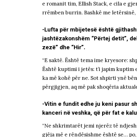
e romanit tim, Ellish Stack, e cila e g
rrëmben burrin. Bashkë me letërsinë,
-Lufta për mbijetesë është gjithasht
jashtëzakonshëm “Përtej detit”, deb
zezë” dhe “Hir”.
“E saktë. Është tema ime kryesore: shpi
Është kuptimi i jetës: t’i japim kupti
ka më kohë për ne. Sot shpirti ynë bën
përgjigjen, aq më pak shoqëria aktual
-Vitin e fundit edhe ju keni pasur sh
kanceri në veshka, që për fat e kalu
“Ne shkrimtarët jemi njerëz të ndjes
gjëja më e rëndësishme është se… po, 