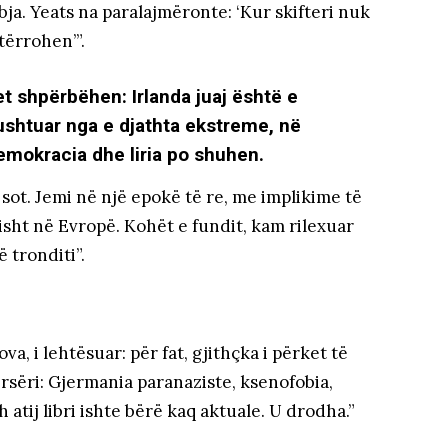
ja. Yeats na paralajmëronte: ‘Kur skifteri nuk
tërrohen’”.
et shpërbëhen: Irlanda juaj është e
ushtuar nga e djathta ekstreme, në
emokracia dhe liria po shuhen.
 sot. Jemi në një epokë të re, me implikime të
sht në Evropë. Kohët e fundit, kam rilexuar
 tronditi”.
a, i lehtësuar: për fat, gjithçka i përket të
sëri: Gjermania paranaziste, ksenofobia,
 atij libri ishte bërë kaq aktuale. U drodha.”