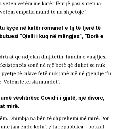
jen veten vetëm me katër fëmijë pasi shteti ia
 vetëm empatia mund të na shpëtojë”.
u kyçe në katër romanet e tij të tjerë të
utuesi “Qielli i kuq në mëngjes”, “Borë e
rtrat që ndjekin dinjitetin, fundin e vuajtjes.
m ekzistencës sonë në një botë që duket se nuk
 pyetje të cilave fetë nuk janë më në gjendje t’u
e. Vetëm letërsia mundet”.
umë vështirësi: Covid-i i gjatë, një divorc,
at mirë.
hëm. Dhimbja na bën të shprehemi më mirë. Por
unë jam ende këtu”. / la repubblica – bota.al