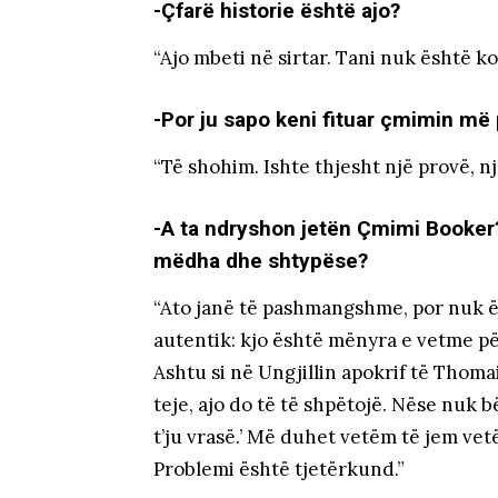
-Çfarë historie është ajo?
“Ajo mbeti në sirtar. Tani nuk është ko
-Por ju sapo keni fituar çmimin më 
“Të shohim. Ishte thjesht një provë, nj
-A ta ndryshon jetën Çmimi Booker
mëdha dhe shtypëse?
“Ato janë të pashmangshme, por nuk 
autentik: kjo është mënyra e vetme pë
Ashtu si në Ungjillin apokrif të Thom
teje, ajo do të të shpëtojë. Nëse nuk 
t’ju vrasë.’ Më duhet vetëm të jem vet
Problemi është tjetërkund.”