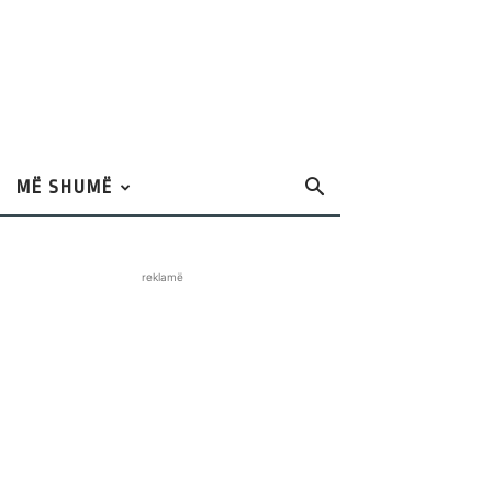
MË SHUMË
reklamë