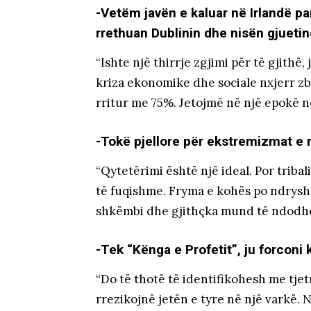
-Vetëm javën e kaluar në Irlandë p
rrethuan Dublinin dhe nisën gjuetin
“Ishte një thirrje zgjimi për të gjithë
kriza ekonomike dhe sociale nxjerr zb
rritur me 75%. Jetojmë në një epokë n
-Tokë pjellore për ekstremizmat e r
“Qytetërimi është një ideal. Por tribal
të fuqishme. Fryma e kohës po ndrysh
shkëmbi dhe gjithçka mund të ndodhë. 
-Tek “Kënga e Profetit”, ju forconi
“Do të thotë të identifikohesh me tjet
rrezikojnë jetën e tyre në një varkë