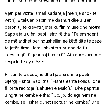
rrinte i shtrirë në krevatin e tij. Ishte i dërrmuar.
Vjen për vizitë Ismail Kadareja [me një shok të
vetin]. E takuan babin me dashuri dhe u ulën
përbri tij te krevati tjetër ku flinim unë dhe motra.
Sapo ata u ulën, babi i shtrirë tha: “Faleminderit
që më ardhët për ngushëllim në këtë ditë të zezë
të jetës time. Jam i shkatërruar dhe do t’ju
lutesha që të qëndroj i shtrirë”. Ata aprovuan me
respekt të dy njëzëri.
Filluan të bisedojnë dhe fjala erdhi te poeti
Gjergj Fishta. Babi tha: “Fishta është kollos” dhe
filloi të recitojë “Lahutën e Malcís”. Dhe papritur
u ngrit në këmbë e tha: “ Jo, jo, do ngrihem në
këmbë, se Fishta duhet recituar në këmbë.” Dhe