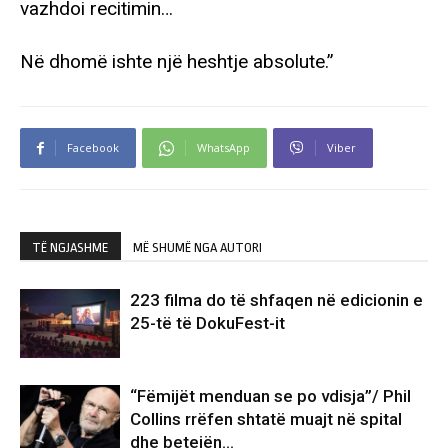
vazhdoi recitimin…
Në dhomë ishte një heshtje absolute.”
Facebook
WhatsApp
Viber
TË NGJASHME
MË SHUMË NGA AUTORI
223 filma do të shfaqen në edicionin e
25-të të DokuFest-it
“Fëmijët menduan se po vdisja”/ Phil
Collins rrëfen shtatë muajt në spital
dhe betejën…