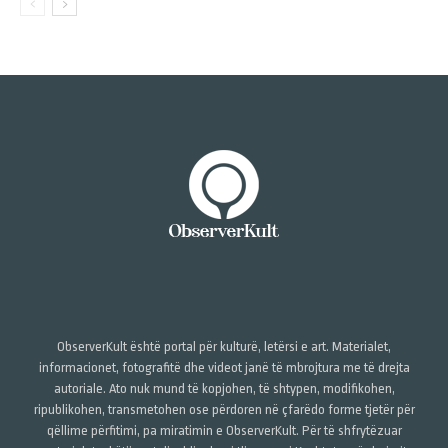
ObserverKult është portal për kulturë, letërsi e art. Materialet,
informacionet, fotografitë dhe videot janë të mbrojtura me të drejta
autoriale. Ato nuk mund të kopjohen, të shtypen, modifikohen,
ripublikohen, transmetohen ose përdoren në çfarëdo forme tjetër për
qëllime përfitimi, pa miratimin e ObserverKult. Për të shfrytëzuar