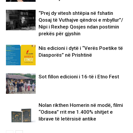
“Prej dy vitesh shtëpia në fshatin
Qosaj të Vuthajve qëndroi e mbyllur”/
Nipi i Rexhep Qosjes ndan postimin
prekës për gjyshin
Nis edicioni i dytë i “Verës Poetike të
Diasporës” në Prishtinë
Sot fillon edicioni i 16-të i Etno Fest
Nolan rikthen Homerin në modë, filmi
“Odisea” rrit me 1.400% shitjet e
librave të letërsisë antike