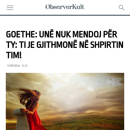
GOETHE: UNË NUK MENDOJ PËR
TY: TI JE GJITHMONË NË SHPIRTIN
TIM!
11/09/2024 • 12:21