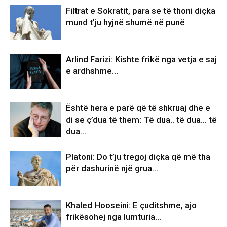
Filtrat e Sokratit, para se të thoni diçka
mund t’ju hyjnë shumë në punë
Arlind Farizi: Kishte frikë nga vetja e saj
e ardhshme…
Është hera e parë që të shkruaj dhe e
di se ç’dua të them: Të dua.. të dua… të
dua…
Platoni: Do t’ju tregoj diçka që më tha
për dashurinë një grua…
Khaled Hooseini: E çuditshme, ajo
frikësohej nga lumturia…