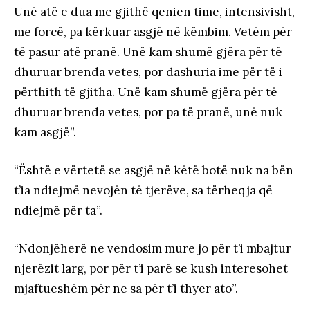
Unë atë e dua me gjithë qenien time, intensivisht,
me forcë, pa kërkuar asgjë në këmbim. Vetëm për
të pasur atë pranë. Unë kam shumë gjëra për të
dhuruar brenda vetes, por dashuria ime për të i
përthith të gjitha. Unë kam shumë gjëra për të
dhuruar brenda vetes, por pa të pranë, unë nuk
kam asgjë”.
“Është e vërtetë se asgjë në këtë botë nuk na bën
t’ia ndiejmë nevojën të tjerëve, sa tërheqja që
ndiejmë për ta”.
“Ndonjëherë ne vendosim mure jo për t’i mbajtur
njerëzit larg, por për t’i parë se kush interesohet
mjaftueshëm për ne sa për t’i thyer ato”.