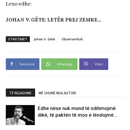
Lexo edhe
:
JOHAN V. GËTE: LETËR PREJ ZEMRE…
ETIKETIMET
Johan V. Gëte
ObserverKult
Facebook
WhatsApp
Viber
TË NGJASHME
MË SHUMË NGA AUTORI
Edhe nëse nuk mund të ndihmojmë
dikë, të paktën të mos e lëndojmë…