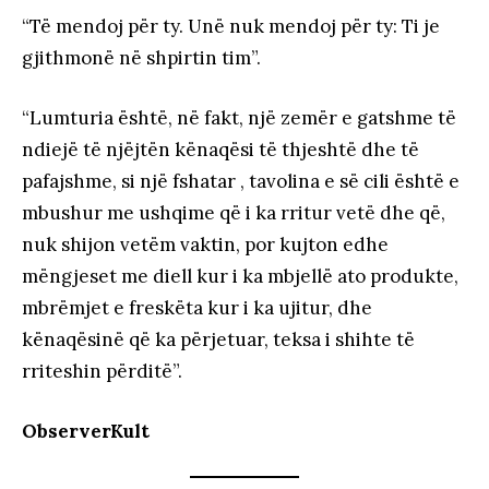
“Të mendoj për ty. Unë nuk mendoj për ty: Ti je
gjithmonë në shpirtin tim”.
“Lumturia është, në fakt, një zemër e gatshme të
ndiejë të njëjtën kënaqësi të thjeshtë dhe të
pafajshme, si një fshatar , tavolina e së cili është e
mbushur me ushqime që i ka rritur vetë dhe që,
nuk shijon vetëm vaktin, por kujton edhe
mëngjeset me diell kur i ka mbjellë ato produkte,
mbrëmjet e freskëta kur i ka ujitur, dhe
kënaqësinë që ka përjetuar, teksa i shihte të
rriteshin përditë”.
ObserverKult