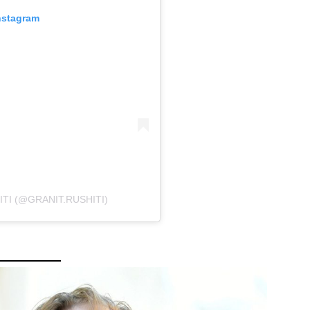
nstagram
TI (@GRANIT.RUSHITI)