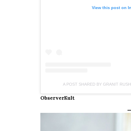
View this post on I
A POST SHARED BY GRANIT RUSHI
ObserverKult