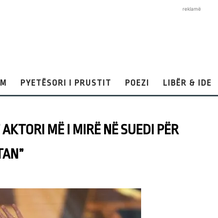
reklamë
AM
PYETËSORI I PRUSTIT
POEZI
LIBËR & IDE
AKTORI MË I MIRË NË SUEDI PËR
TAN”