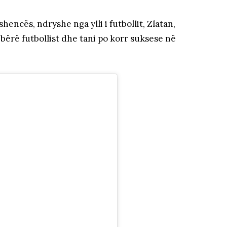
encës, ndryshe nga ylli i futbollit, Zlatan,
u bërë futbollist dhe tani po korr suksese në