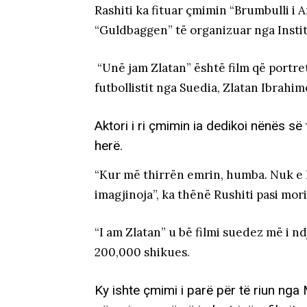
Rashiti ka fituar çmimin “Brumbulli i 
“Guldbaggen” të organizuar nga Institu
“Unë jam Zlatan” është film që portret
futbollistit nga Suedia, Zlatan Ibrahim
Aktori i ri çmimin ia dedikoi nënës së
herë.
“Kur më thirrën emrin, humba. Nuk e
imagjinoja”, ka thënë Rushiti pasi mor
“I am Zlatan” u bë filmi suedez më i 
200,000 shikues.
Ky ishte çmimi i parë për të riun nga M