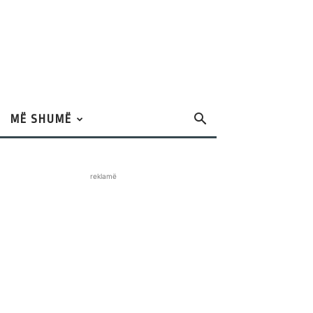
MË SHUMË
reklamë