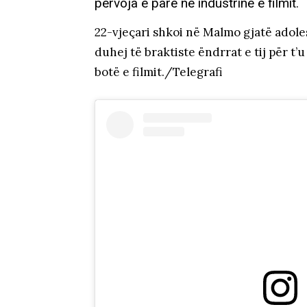
përvoja e parë në industrinë e filmit.
22-vjeçari shkoi në Malmo gjatë adolesh
duhej të braktiste ëndrrat e tij për t’
botë e filmit./Telegrafi