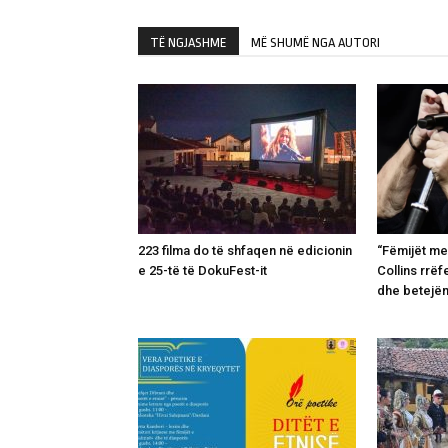
TË NGJASHME
MË SHUMË NGA AUTORI
223 filma do të shfaqen në edicionin
“Fëmijët me
e 25-të të DokuFest-it
Collins rrëf
dhe betejë