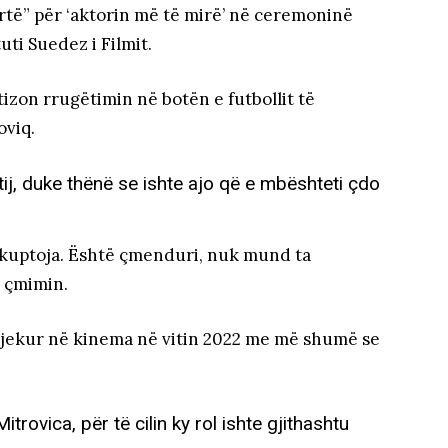
Artë” për ‘aktorin më të mirë’ në ceremoninë
ti Suedez i Filmit.
izon rrugëtimin në botën e futbollit të
oviq.
 tij, duke thënë se ishte ajo që e mbështeti çdo
 kuptoja. Është çmenduri, nuk mund ta
i çmimin.
ndjekur në kinema në vitin 2022 me më shumë se
itrovica, për të cilin ky rol ishte gjithashtu