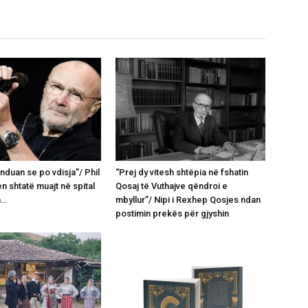
nduan se po vdisja”/ Phil
“Prej dy vitesh shtëpia në fshatin
en shtatë muajt në spital
Qosaj të Vuthajve qëndroi e
n…
mbyllur”/ Nipi i Rexhep Qosjes ndan
postimin prekës për gjyshin