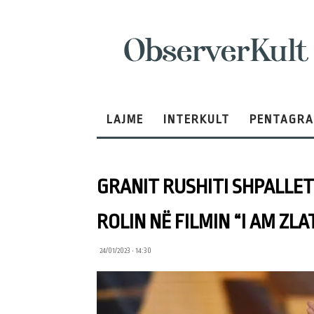
ObserverKult
LAJME
INTERKULT
PENTAGR
GRANIT RUSHITI SHPALLET 
ROLIN NË FILMIN “I AM ZLA
24/01/2023 • 14:30