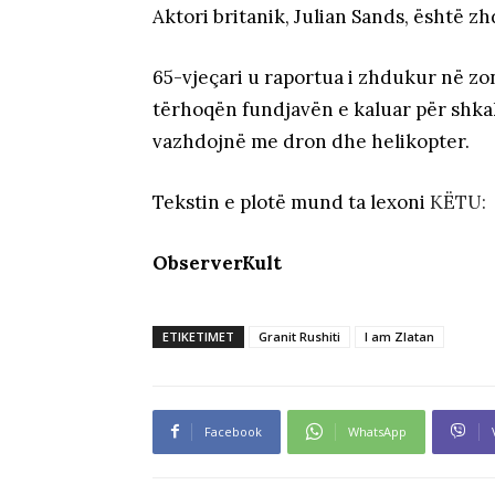
Aktori britanik, Julian Sands, është z
65-vjeçari u raportua i zhdukur në zo
tërhoqën fundjavën e kaluar për shka
vazhdojnë me dron dhe helikopter.
Tekstin e plotë mund ta lexoni
KËTU:
ObserverKult
ETIKETIMET
Granit Rushiti
I am Zlatan
Facebook
WhatsApp