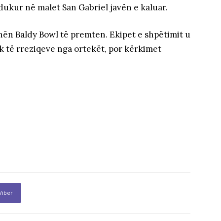
hdukur në malet San Gabriel javën e kaluar.
nën Baldy Bowl të premten. Ekipet e shpëtimit u
k të rreziqeve nga ortekët, por kërkimet
Viber