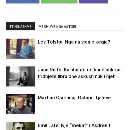
TË NGJASHME
MË SHUMË NGA AUTORI
Lev Tolstoi: Nga na vjen e keqja?
Juan Rulfo: Ka shumë që kanë shkruar
tridhjetë libra dhe askush nuk i njeh…
Maxhun Osmanaj: Gatimi i fjalëve
Emil Lafe: Një “mëkat” i Asdrenit