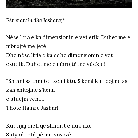
Për marsin dhe Jasharajt
Nëse liria e ka dimensionin e vet etik. Duhet me e
mbrojtë me jetë.
Dhe nëse liria e ka edhe dimensionin e vet
estetik. Duhet me e mbrojtë me vdekje!
“Shihni sa thmitë i kemi ktu. S’kemi ku i qojmë as
kah shkojmë s’kemi
e s’luejm veni…”
Thotë Hamzë Jashari
Kur njaj diell qe shndrit e nuk nxe
Shtynë retë përmi Kosovë