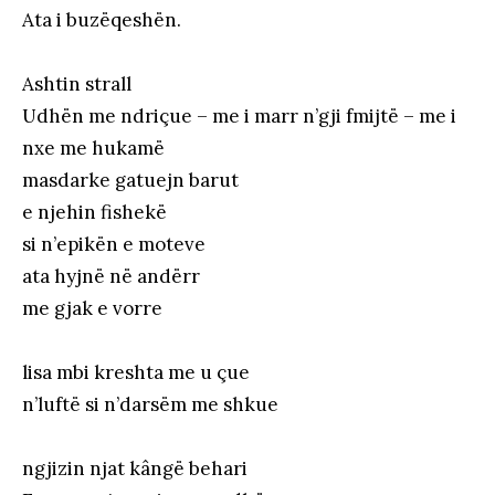
Ata i buzëqeshën.
Ashtin strall
Udhën me ndriçue – me i marr n’gji fmijtë – me i
nxe me hukamë
masdarke gatuejn barut
e njehin fishekë
si n’epikën e moteve
ata hyjnë në andërr
me gjak e vorre
lisa mbi kreshta me u çue
n’luftë si n’darsëm me shkue
ngjizin njat kângë behari