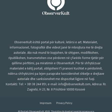
ObserverKult është portal për kulturë, letërsi e art. Materialet,
informacionet, fotografitë dhe videot janë të mbrojtura me të drejta
autoriale. Ato nuk mund të kopjohen, të shtypen, modifikohen,
ripublikohen, transmetohen ose përdoren në çfarëdo forme tjetër për
qëllime përfitimi, pa miratimin e ObserverKult. Për të shfrytëzuar
materialet e këtij portali, obligoheni t'i pranoni Kushtet e përdorimit,
ndërsa shfrytëzimi pa lejen paraprake konsiderohet shkelje e drejtave
autoriale dhe sanksionohet me dispozitat ligjore në fuqi.
Kontakti: Tel: + 381 38 244 951, e-mail: info@observerkult.com, Adresa: Rr.
Zagrebi, H 23, Nr. 8 Prishtinë 10000 Kosovë
Impresum
Privacy Policy
© Portali ObserverKult 2019. Të gjitha të drejtat janë të rezervuara