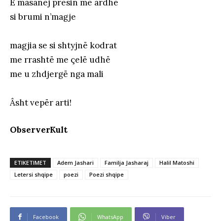
E masanej presin me ardhë
si brumi n’magje
magjia se si shtyjnë kodrat
me rrashtë me çelë udhë
me u zhdjergë nga mali
Âsht vepër arti!
ObserverKult
ETIKETIMET
Adem Jashari
Familja Jasharaj
Halil Matoshi
Letersi shqipe
poezi
Poezi shqipe
Facebook
WhatsApp
Viber