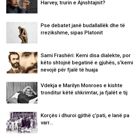
Harvey, trurin e Ajnshtajnit?
Pse debatet janë budallallëk dhe të
rrezikshme, sipas Platonit
Sami Frashëri: Kemi disa dialekte, por
këto shtojnë begatinë e gjuhës, s’kemi
nevojë për fjalë të huaja
Vdekja e Marilyn Monroes e kishte
tronditur këtë shkrimtar, ja fjalët e tij
Korçës i dhuroi gjithë ç’pati, e lanë pa
varr…