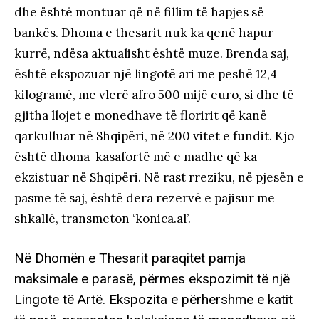
dhe është montuar që në fillim të hapjes së
bankës. Dhoma e thesarit nuk ka qenë hapur
kurrë, ndësa aktualisht është muze. Brenda saj,
është ekspozuar një lingotë ari me peshë 12,4
kilogramë, me vlerë afro 500 mijë euro, si dhe të
gjitha llojet e monedhave të floririt që kanë
qarkulluar në Shqipëri, në 200 vitet e fundit. Kjo
është dhoma-kasafortë më e madhe që ka
ekzistuar në Shqipëri. Në rast rreziku, në pjesën e
pasme të saj, është dera rezervë e pajisur me
shkallë, transmeton ‘konica.al’.
Në Dhomën e Thesarit paraqitet pamja
maksimale e parasë, përmes ekspozimit të një
Lingote të Artë. Ekspozita e përhershme e katit