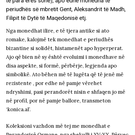
të para erës sonë), apo edhe monedha të
periudhës së mbretit Gent, Aleksandrit të Madh,
Filipit të Dytë të Maqedonisë etj.
Nga monedhat ilire, e të tjera antike si ato
romake, kalojmë tek monedhat e periudhës
bizantine si solidët, histamenët apo hyperperat.
Ajo që bien në sy është evoluimi i monedhave në
disa aspekte, si formë, përbërje, legjenda apo
simbolikë. Ato bëhen më të lugëta që të jenë më
rezistente , por edhe në pamje vërehet
ndryshimi, pasi perandorët nisin e shfaqen jo më
në profil, por në pamje ballore, transmeton
‘konica.al’.
Koleksioni vazhdon më tej me monedhat e
Perandorisë Osmane, nga shekulli i XV-XX. Përveç