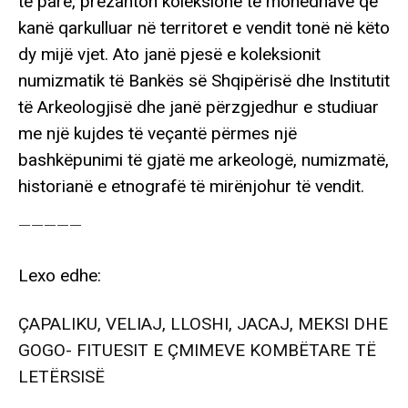
të parë, prezanton koleksione të monedhave që
kanë qarkulluar në territoret e vendit tonë në këto
dy mijë vjet. Ato janë pjesë e koleksionit
numizmatik të Bankës së Shqipërisë dhe Institutit
të Arkeologjisë dhe janë përzgjedhur e studiuar
me një kujdes të veçantë përmes një
bashkëpunimi të gjatë me arkeologë, numizmatë,
historianë e etnografë të mirënjohur të vendit.
—————
Lexo edhe:
ÇAPALIKU, VELIAJ, LLOSHI, JACAJ, MEKSI DHE
GOGO- FITUESIT E ÇMIMEVE KOMBËTARE TË
LETËRSISË