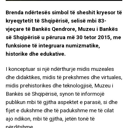
Brenda ndërtesës simbol të sheshit kryesor të
kryeqytetit të Shqipërisë, selisë mbi 83-
vjeçare të Bankës Qendrore, Muzeu i Bankës
së Shqipërisë u përurua më 30 tetor 2015, me
funksione të integruara numizmatike,
historike dhe edukative.
I konceptuar si një ndërthurje midis muzeales
dhe didaktikes, midis të prekshmes dhe virtuales,
midis prehistorikes dhe teknologjisë, Muzeu i
Bankës së Shqipërisë, synon të informojë
publikun mbi të gjitha aspektet e parasë, si dhe
fijet e dukshme dhe të padukshme me të cilat
ajo ndikon, mbi të gjitha, jetën tonë të
përditshme.