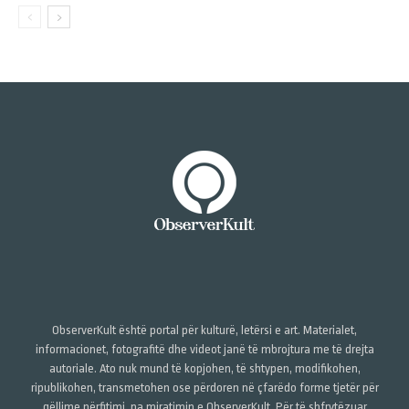
ObserverKult është portal për kulturë, letërsi e art. Materialet,
informacionet, fotografitë dhe videot janë të mbrojtura me të drejta
autoriale. Ato nuk mund të kopjohen, të shtypen, modifikohen,
ripublikohen, transmetohen ose përdoren në çfarëdo forme tjetër për
qëllime përfitimi, pa miratimin e ObserverKult. Për të shfrytëzuar