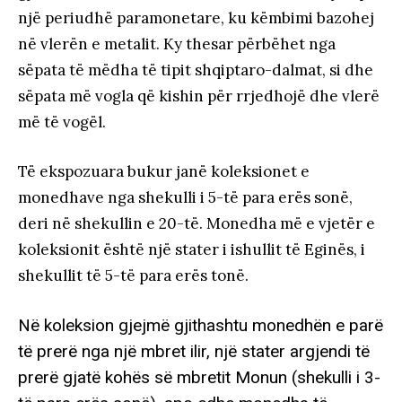
një periudhë paramonetare, ku këmbimi bazohej
në vlerën e metalit. Ky thesar përbëhet nga
sëpata të mëdha të tipit shqiptaro-dalmat, si dhe
sëpata më vogla që kishin për rrjedhojë dhe vlerë
më të vogël.
Të ekspozuara bukur janë koleksionet e
monedhave nga shekulli i 5-të para erës sonë,
deri në shekullin e 20-të. Monedha më e vjetër e
koleksionit është një stater i ishullit të Eginës, i
shekullit të 5-të para erës tonë.
Në koleksion gjejmë gjithashtu monedhën e parë
të prerë nga një mbret ilir, një stater argjendi të
prerë gjatë kohës së mbretit Monun (shekulli i 3-