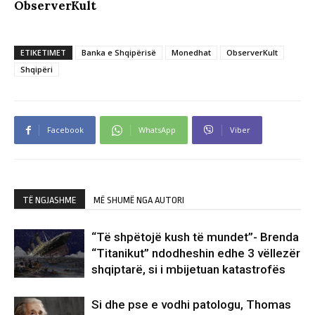
ObserverKult
ETIKETIMET
Banka e Shqipërisë
Monedhat
ObserverKult
Shqipëri
Facebook
WhatsApp
Viber
TË NGJASHME
MË SHUMË NGA AUTORI
“Të shpëtojë kush të mundet”- Brenda
“Titanikut” ndodheshin edhe 3 vëllezër
shqiptarë, si i mbijetuan katastrofës
Si dhe pse e vodhi patologu, Thomas