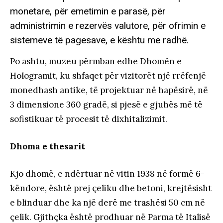
monetare, për emetimin e parasë, për
administrimin e rezervës valutore, për ofrimin e
sistemeve të pagesave, e kështu me radhë.
Po ashtu, muzeu përmban edhe Dhomën e
Hologramit, ku shfaqet për vizitorët një rrëfenjë
monedhash antike, të projektuar në hapësirë, në
3 dimensione 360 gradë, si pjesë e gjuhës më të
sofistikuar të procesit të dixhitalizimit.
Dhoma e thesarit
Kjo dhomë, e ndërtuar në vitin 1938 në formë 6-
këndore, është prej çeliku dhe betoni, krejtësisht
e blinduar dhe ka një derë me trashësi 50 cm në
çelik. Gjithçka është prodhuar në Parma të Italisë