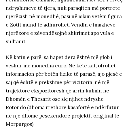
ndryshimeve të tjera, nuk paraqiten më portrete
njerëzish në monedhë, pasi në islam vetëm figura
e Zotit mund të adhurohet. Vendin e imazheve
njerëzore e zëvendësojnë shkrimet apo vula e
sulltanit.
Në katin e parë, sa hapet dera është një glob i
veshur me monedha euro. Në këtë kat, ofrohet
informacion për botën fizike të parasë, ajo pjesë e
saj që është e prekshme për vizitorin, në një
trajektore ekspozitorësh që arrin kulmin në
Dhomën e Thesarit ose siç njihet ndryshe
Rotondo (dhoma rrethore kasafortë e ndërfutur
në një dhomë pesëkëndore projektit origjinal të
Morpurgos)