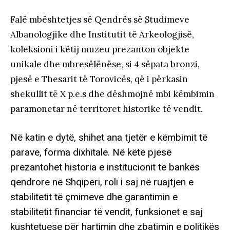
Falë mbështetjes së Qendrës së Studimeve
Albanologjike dhe Institutit të Arkeologjisë,
koleksioni i këtij muzeu prezanton objekte
unikale dhe mbresëlënëse, si 4 sëpata bronzi,
pjesë e Thesarit të Torovicës, që i përkasin
shekullit të X p.e.s dhe dëshmojnë mbi këmbimin
paramonetar në territoret historike të vendit.
Në katin e dytë, shihet ana tjetër e këmbimit të
parave, forma dixhitale. Në këtë pjesë
prezantohet historia e institucionit të bankës
qendrore në Shqipëri, roli i saj në ruajtjen e
stabilitetit të çmimeve dhe garantimin e
stabilitetit financiar të vendit, funksionet e saj
kushtetuese për hartimin dhe zbatimin e politikës