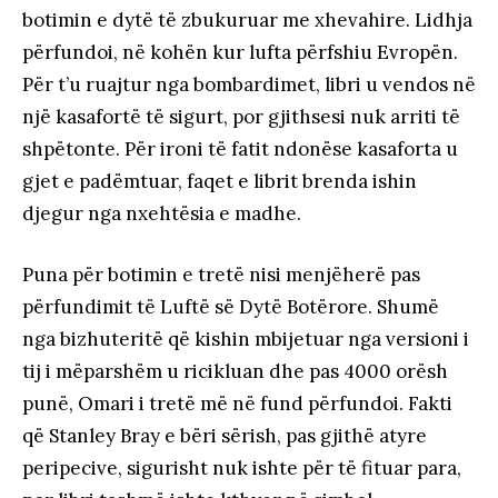
botimin e dytë të zbukuruar me xhevahire. Lidhja
përfundoi, në kohën kur lufta përfshiu Evropën.
Për t’u ruajtur nga bombardimet, libri u vendos në
një kasafortë të sigurt, por gjithsesi nuk arriti të
shpëtonte. Për ironi të fatit ndonëse kasaforta u
gjet e padëmtuar, faqet e librit brenda ishin
djegur nga nxehtësia e madhe.
Puna për botimin e tretë nisi menjëherë pas
përfundimit të Luftë së Dytë Botërore. Shumë
nga bizhuteritë që kishin mbijetuar nga versioni i
tij i mëparshëm u ricikluan dhe pas 4000 orësh
punë, Omari i tretë më në fund përfundoi. Fakti
që Stanley Bray e bëri sërish, pas gjithë atyre
peripecive, sigurisht nuk ishte për të fituar para,