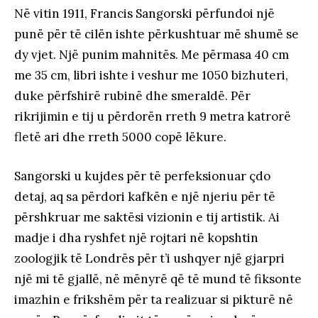
Në vitin 1911, Francis Sangorski përfundoi një
punë për të cilën ishte përkushtuar më shumë se
dy vjet. Një punim mahnitës. Me përmasa 40 cm
me 35 cm, libri ishte i veshur me 1050 bizhuteri,
duke përfshirë rubinë dhe smeraldë. Për
rikrijimin e tij u përdorën rreth 9 metra katrorë
fletë ari dhe rreth 5000 copë lëkure.
Sangorski u kujdes për të perfeksionuar çdo
detaj, aq sa përdori kafkën e një njeriu për të
përshkruar me saktësi vizionin e tij artistik. Ai
madje i dha ryshfet një rojtari në kopshtin
zoologjik të Londrës për t’i ushqyer një gjarpri
një mi të gjallë, në mënyrë që të mund të fiksonte
imazhin e frikshëm për ta realizuar si pikturë në