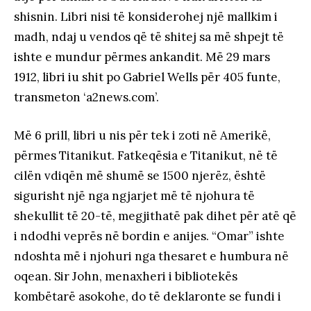
shisnin. Libri nisi të konsiderohej një mallkim i
madh, ndaj u vendos që të shitej sa më shpejt të
ishte e mundur përmes ankandit. Më 29 mars
1912, libri iu shit po Gabriel Wells për 405 funte,
transmeton ‘a2news.com’.
Më 6 prill, libri u nis për tek i zoti në Amerikë,
përmes Titanikut. Fatkeqësia e Titanikut, në të
cilën vdiqën më shumë se 1500 njerëz, është
sigurisht një nga ngjarjet më të njohura të
shekullit të 20-të, megjithatë pak dihet për atë që
i ndodhi veprës në bordin e anijes. “Omar” ishte
ndoshta më i njohuri nga thesaret e humbura në
oqean. Sir John, menaxheri i bibliotekës
kombëtarë asokohe, do të deklaronte se fundi i