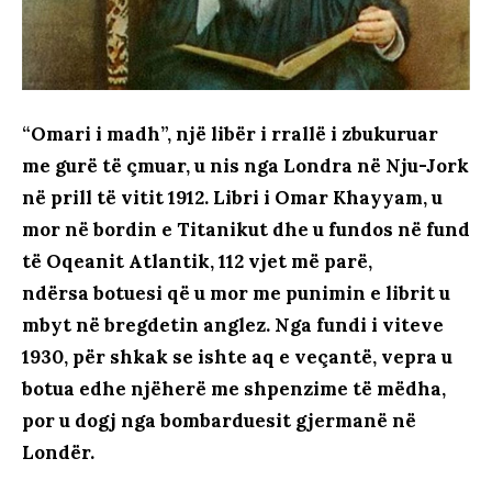
“Omari i madh”, një libër i rrallë i zbukuruar
me gurë të çmuar, u nis nga Londra në Nju-Jork
në prill të vitit 1912. Libri i Omar Khayyam, u
mor në bordin e Titanikut dhe u fundos në fund
të Oqeanit Atlantik, 112 vjet më parë,
ndërsa botuesi që u mor me punimin e librit u
mbyt në bregdetin anglez. Nga fundi i viteve
1930, për shkak se ishte aq e veçantë, vepra u
botua edhe njëherë me shpenzime të mëdha,
por u dogj nga bombarduesit gjermanë në
Londër.