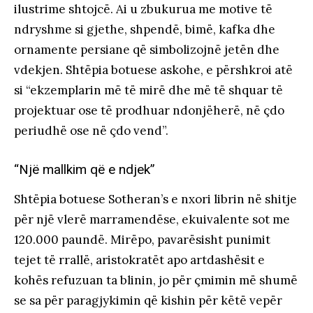
ilustrime shtojcë. Ai u zbukurua me motive të
ndryshme si gjethe, shpendë, bimë, kafka dhe
ornamente persiane që simbolizojnë jetën dhe
vdekjen. Shtëpia botuese askohe, e përshkroi atë
si “ekzemplarin më të mirë dhe më të shquar të
projektuar ose të prodhuar ndonjëherë, në çdo
periudhë ose në çdo vend”.
“Një mallkim që e ndjek”
Shtëpia botuese Sotheran’s e nxori librin në shitje
për një vlerë marramendëse, ekuivalente sot me
120.000 paundë. Mirëpo, pavarësisht punimit
tejet të rrallë, aristokratët apo artdashësit e
kohës refuzuan ta blinin, jo për çmimin më shumë
se sa për paragjykimin që kishin për këtë vepër