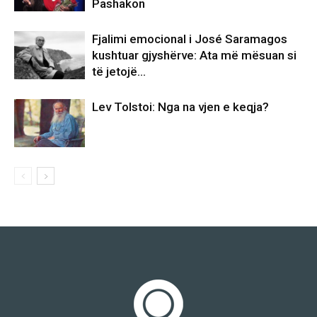
Pashakon
Fjalimi emocional i José Saramagos
kushtuar gjyshërve: Ata më mësuan si
të jetojë…
Lev Tolstoi: Nga na vjen e keqja?