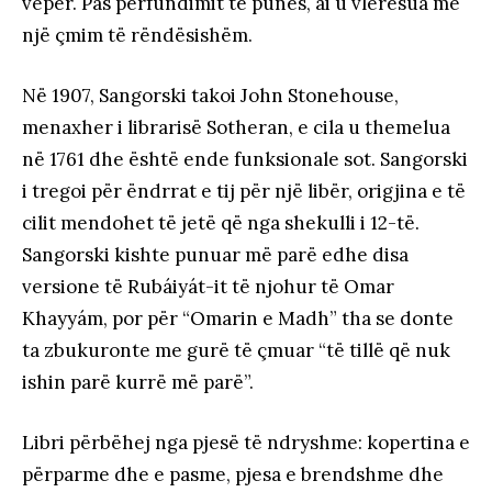
vepër. Pas përfundimit të punës, ai u vlerësua me
një çmim të rëndësishëm.
Në 1907, Sangorski takoi John Stonehouse,
menaxher i librarisë Sotheran, e cila u themelua
në 1761 dhe është ende funksionale sot. Sangorski
i tregoi për ëndrrat e tij për një libër, origjina e të
cilit mendohet të jetë që nga shekulli i 12-të.
Sangorski kishte punuar më parë edhe disa
versione të Rubáiyát-it të njohur të Omar
Khayyám, por për “Omarin e Madh” tha se donte
ta zbukuronte me gurë të çmuar “të tillë që nuk
ishin parë kurrë më parë”.
Libri përbëhej nga pjesë të ndryshme: kopertina e
përparme dhe e pasme, pjesa e brendshme dhe