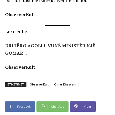
por libri tashmë ishte kthyer në simbol.
ObserverKult
Lexo edh
e:
DRITËRO AGOLLI: VUNË MINISTËR NJË
GOMAR…
ObserverKult
ETIKETIMET
ObserverKult
Omar Khayyam
Facebook
WhatsApp
Viber