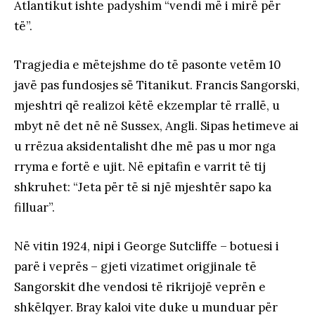
Atlantikut ishte padyshim “vendi më i mirë për
të”.
Tragjedia e mëtejshme do të pasonte vetëm 10
javë pas fundosjes së Titanikut. Francis Sangorski,
mjeshtri që realizoi këtë ekzemplar të rrallë, u
mbyt në det në në Sussex, Angli. Sipas hetimeve ai
u rrëzua aksidentalisht dhe më pas u mor nga
rryma e fortë e ujit. Në epitafin e varrit të tij
shkruhet: “Jeta për të si një mjeshtër sapo ka
filluar”.
Në vitin 1924, nipi i George Sutcliffe – botuesi i
parë i veprës – gjeti vizatimet origjinale të
Sangorskit dhe vendosi të rikrijojë veprën e
shkëlqyer. Bray kaloi vite duke u munduar për