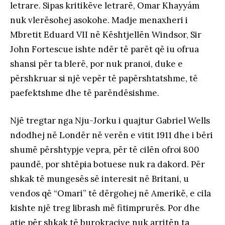
letrare. Sipas kritikëve letrarë, Omar Khayyám
nuk vlerësohej asokohe. Madje menaxheri i
Mbretit Eduard VII në Kështjellën Windsor, Sir
John Fortescue ishte ndër të parët që iu ofrua
shansi për ta blerë, por nuk pranoi, duke e
përshkruar si një vepër të papërshtatshme, të
paefektshme dhe të parëndësishme.
Një tregtar nga Nju-Jorku i quajtur Gabriel Wells
ndodhej në Londër në verën e vitit 1911 dhe i bëri
shumë përshtypje vepra, për të cilën ofroi 800
paundë, por shtëpia botuese nuk ra dakord. Për
shkak të mungesës së interesit në Britani, u
vendos që “Omari” të dërgohej në Amerikë, e cila
kishte një treg librash më fitimprurës. Por dhe
atje për shkak të burokracive nuk arritën ta