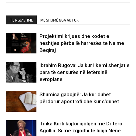
TË NGJASHME
MË SHUMË NGA AUTORI
Projektimi krijues dhe kodet e
heshtjes përballë harresës te Naime
Beqiraj
Ibrahim Rugova: Ja kur i kemi shenjat e
para të censurës në letërsinë
evropiane
Shumica gabojnë: Ja kur duhet
përdorur apostrofi dhe kur s’duhet
Tinka Kurti kujtoi njohjen me Dritëro
Agollin: Si më zgjodhi të luaja Nënë