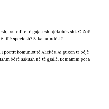
resh, por edhe të gajasesh njëkohësisht. O Zot!
të tillë speciesh? Si ka mundësi?
i poetit komunist të Aliçkës. Ai guxon t’i bëjë
ishin bërë askush në të gjallë. Beniamini po ia