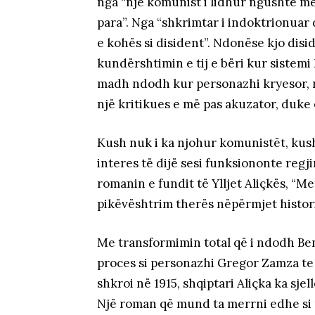
nga “një komunist i lidhur ngushtë me
para”. Nga “shkrimtar i indoktrionuar
e kohës si disident”. Ndonëse kjo dis
kundërshtimin e tij e bëri kur sistemi
madh ndodh kur personazhi kryesor, n
një kritikues e më pas akuzator, duke e
Kush nuk i ka njohur komunistët, ku
interes të dijë sesi funksiononte regji
romanin e fundit të Ylljet Aliçkës, “M
pikëvështrim therës nëpërmjet histori
Me transformimin total që i ndodh Ben
proces si personazhi Gregor Zamza te
shkroi në 1915, shqiptari Aliçka ka sje
Një roman që mund ta merrni edhe si n