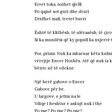
Erret toka, nxihet qielli
Po qajnë sot guri dhe druri
Dridhet mali, tretet burri
Është të klithësh, të ulërasësh, të çir
Si ka mundësi që ky popull ka nxjerrë 
Por, prisni. Nuk ka mbaruar këtu kulmi 
vërejtje Enver Hoxhës. Atë që nuk ia k
bënte në të vdekur:
Një herë gabove o Enver
Gabove për be.
U largove, e jetim na le
Vdiqe i heshtur e askujt nuk i the
Po pse? Po pse? Po pse?