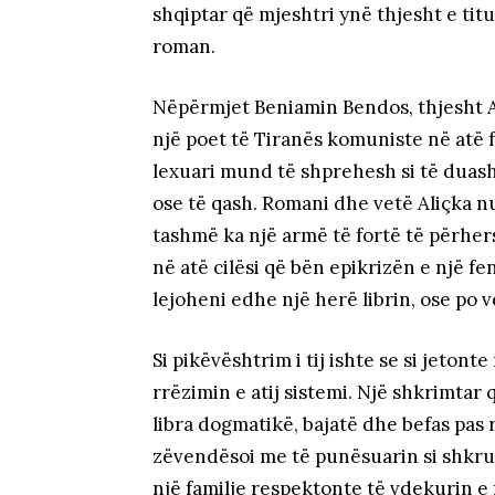
shqiptar që mjeshtri ynë thjesht e tit
roman.
Nëpërmjet Beniamin Bendos, thjesht Al
një poet të Tiranës komuniste në atë 
lexuari mund të shprehesh si të duas
ose të qash. Romani dhe vetë Aliçka n
tashmë ka një armë të fortë të përher
në atë cilësi që bën epikrizën e një f
lejoheni edhe një herë librin, ose po v
Si pikëvështrim i tij ishte se si jeton
rrëzimin e atij sistemi. Një shkrimta
libra dogmatikë, bajatë dhe befas pas
zëvendësoi me të punësuarin si shkrue
një familje respektonte të vdekurin e 