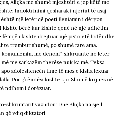
dekjes, Aliçka me shumë mjeshtëri e jep këtë me
është: Indoktrinimi qesharak i njeriut të asaj
 është një letër që poeti Beniamin i dërgon
ai kishte bërë kur kishte qenë në një udhëtim
ë fëmijë i kishte drejtuar një pistoletë lodër dhe
, ishte trembur shumë, po shumë fare ama.
r komunizmin, më dënoni”, shkruante në letër
he më me sarkazëm therëse nuk ka më. Teksa
ë apo adoleshencën time të mos e kisha lexuar
la. Por ç’rëndësi kishte kjo: Shumë krijues në
të ndihem i dorëzuar.
to-shkrimtarit vazhdon: Dhe Aliçka na sjell
n që vdiq diktatori.