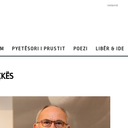
reklamë
AM
PYETËSORI I PRUSTIT
POEZI
LIBËR & IDE
ÇKËS