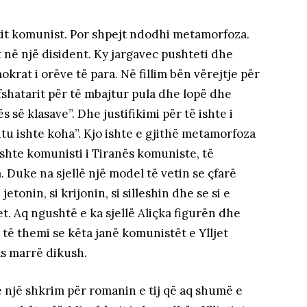
etit komunist. Por shpejt ndodhi metamorfoza.
t në një disident. Ky jargavec pushteti dhe
rat i orëve të para. Në fillim bën vërejtje për
 fshatarit për të mbajtur pula dhe lopë dhe
s së klasave”. Dhe justifikimi për të ishte i
tu ishte koha”. Kjo ishte e gjithë metamorfoza
ishte komunisti i Tiranës komuniste, të
 Duke na sjellë një model të vetin se çfarë
jetonin, si krijonin, si silleshin dhe se si e
. Aq ngushtë e ka sjellë Aliçka figurën dhe
të themi se këta janë komunistët e Ylljet
as marrë dikush.
ë një shkrim për romanin e tij që aq shumë e