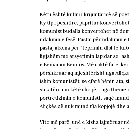
Këtu është kulmi i krijimtarisë së po
Ky tip i pështirë, papritur konvertohe
komunist budalla konvertohet në demok
ndalimin e fesë. Pastaj për ndalimin e
pastaj akoma për “teprimin disi të luftë
ligjshëm me arsyetimin lapidar se “ash
e Beniamin Bendos. Më saktë fare, ky 
përshkruar aq mjeshtërisht nga Aliçka.
ishin komunistët, se çfarë bënin ata, si 
shkatërruan këtë shoqëri nga themelet
portretizimin e komunistit saqë mund 
Aliçkës që nuk mund t’ia kopjojë dhe 
Vite më parë, unë e kisha lajmëruar n