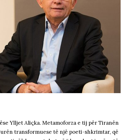
ëse Ylljet Aliçka. Metamoforza e tij për Tiranën
 figurën transformuese të një poeti-shkrimtar, që