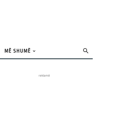
MË SHUMË
reklamë