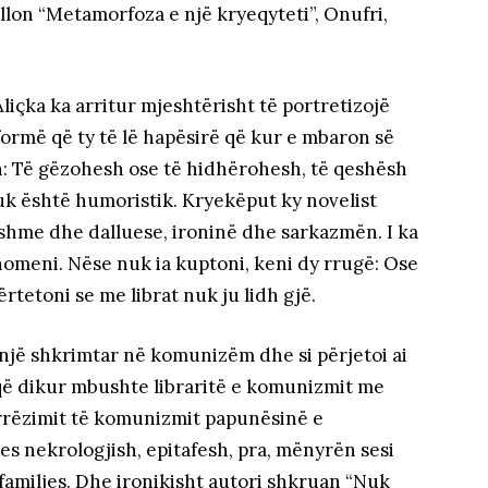
ullon “Metamorfoza e një kryeqyteti”, Onufri,
içka ka arritur mjeshtërisht të portretizojë
formë që ty të lë hapësirë që kur e mbaron së
h: Të gëzohesh ose të hidhërohesh, të qeshësh
uk është humoristik. Kryekëput ky novelist
shme dhe dalluese, ironinë dhe sarkazmën. I ka
enomeni. Nëse nuk ia kuptoni, keni dy rrugë: Ose
ërtetoni se me librat nuk ju lidh gjë.
te një shkrimtar në komunizëm dhe si përjetoi ai
r që dikur mbushte libraritë e komunizmit me
 rrëzimit të komunizmit papunësinë e
s nekrologjish, epitafesh, pra, mënyrën sesi
familjes. Dhe ironikisht autori shkruan “Nuk