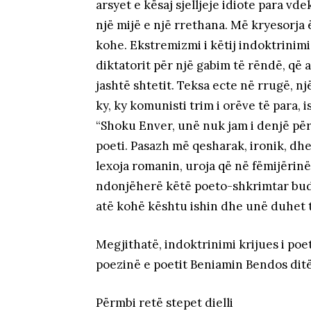
arsyet e kësaj sjelljeje idiote para v
një mijë e një rrethana. Më kryesorja 
kohe. Ekstremizmi i këtij indoktrinimi
diktatorit për një gabim të rëndë, që 
jashtë shtetit. Teksa ecte në rrugë, nj
ky, ky komunisti trim i orëve të para
“Shoku Enver, unë nuk jam i denjë pë
poeti. Pasazh më qesharak, ironik, d
lexoja romanin, uroja që në fëmijërin
ndonjëherë këtë poeto-shkrimtar budal
atë kohë kështu ishin dhe unë duhet 
Megjithatë, indoktrinimi krijues i poe
poezinë e poetit Beniamin Bendos ditë
Përmbi retë stepet dielli