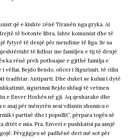
nist që e kishte zënë Tiranën nga gryka. Ai
drejtë të botonte libra. Ishte komunist dhe të
ë fytyrë të denjë për mendime të liga. Se sa
mjeshtërisht të lidhur me familjen e tij të denjë
ës ka rënë preh pothuajse e gjithë familja e
i vëllai, Bejdo Bendo, oficer i Sigurimit, të cilin
it tradhtar. Antiparti. Dhe duket se kulmi i dytë
shkatimit, sigurimsi Bejdo shfaqi të vetmen
etin e Enver Hoxhës në gji. Aq qesharake dhe
a e asaj për mënyrën sesi vdisnin shumica e
mik i partisë dhe i popullit”, përpara togës së
a ditët e mia. Pra, Enveri e pushkatoi pa asnjë
 gojë. Përgjigjes së padhënë deri më sot për