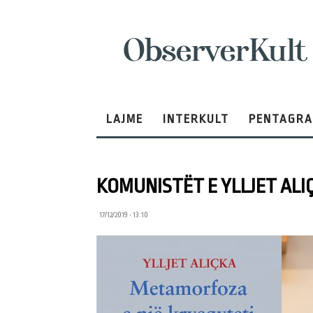
ObserverKult
LAJME
INTERKULT
PENTAGR
KOMUNISTËT E YLLJET ALI
17/12/2019 • 13:10