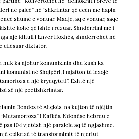
 partinë”, konvertohet në “demokrat i orëve të
 deri në palcë” në “shkrimtar që ecën me hapin
idencë shumë e vonuar. Madje, aq e vonuar, saqë
 kishte kohë që ishte rrëzuar. Shndërrimi më i
ga një idhull i Enver Hoxhës, shndërrohet në
 cilësuar diktator.
sh nuk ka njohur komunizmin dhe kush ka
mi komunist në Shqipëri, i mjafton të lexojë
etamorfoza e një kryeqyteti”. Është një
së së një poetishkrimtar.
iamin Bendos të Aliçkës, na kujton të njëjtin
 “Metamorfoza” i Kafkës. Ndonëse hebreu e
llë pas 104 vjetësh një paralele aq të ngjashme.
jë epikrizë të transformimit të njeriut