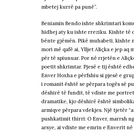
mbetej kurrë pa punë”.
Beniamin Bendo ishte shkrimtari komu
hidhej aty ku ishte rreziku. Kishte të 
bënte gjëmën. Pikë muhabeti, kishte nj
mori më qafë ai, Ylljet Aliçka e jep aq 
për të spiunuar. Por në rrjetën e Aliçk
poetit shkrimtar. Pjesë e tij është edhe 
Enver Hoxha e përfshiu si pjesë e grup
i romanit është se përpara togës së pu
dëshirë të fundit, të vdiste me portr
dramatike, kjo dëshirë është simbolik
armiqve përpara vdekjes. Një tjetër “ar
pushkatimit thirri: O Enver, marrsh ng
arsye, ai vdiste me emrin e Enverit në