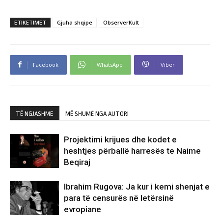
ETIKETIMET
Gjuha shqipe
ObserverKult
Facebook
WhatsApp
Viber
TË NGJASHME
MË SHUMË NGA AUTORI
Projektimi krijues dhe kodet e
heshtjes përballë harresës te Naime
Beqiraj
Ibrahim Rugova: Ja kur i kemi shenjat e
para të censurës në letërsinë
evropiane