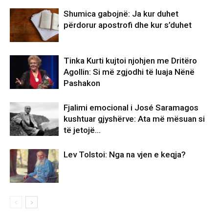
Shumica gabojnë: Ja kur duhet
përdorur apostrofi dhe kur s’duhet
Tinka Kurti kujtoi njohjen me Dritëro
Agollin: Si më zgjodhi të luaja Nënë
Pashakon
Fjalimi emocional i José Saramagos
kushtuar gjyshërve: Ata më mësuan si
të jetojë…
Lev Tolstoi: Nga na vjen e keqja?