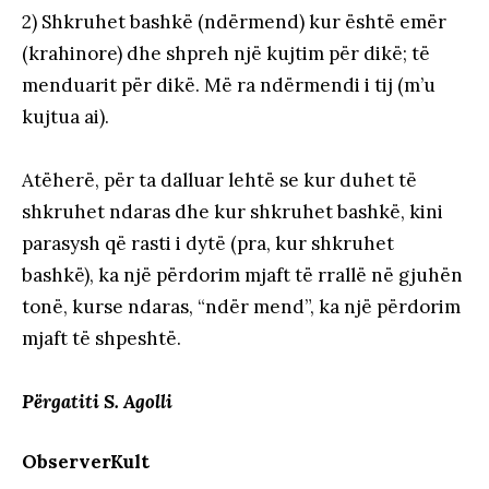
2) Shkruhet bashkë (ndërmend) kur është emër
(krahinore) dhe shpreh një kujtim për dikë; të
menduarit për dikë. Më ra ndërmendi i tij (m’u
kujtua ai).
Atëherë, për ta dalluar lehtë se kur duhet të
shkruhet ndaras dhe kur shkruhet bashkë, kini
parasysh që rasti i dytë (pra, kur shkruhet
bashkë), ka një përdorim mjaft të rrallë në gjuhën
tonë, kurse ndaras, “ndër mend”, ka një përdorim
mjaft të shpeshtë.
Përgatiti S. Agolli
ObserverKult