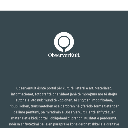
ObserverKult është portal për kulturë, letërsi e art. Materialet,
informacionet, fotografitë dhe videot janë të mbrojtura me të drejta
autoriale. Ato nuk mund të kopjohen, të shtypen, modifikohen,
ripublikohen, transmetohen ose përdoren në çfarëdo forme tjetër për
qëllime përfitimi, pa miratimin e ObserverKult. Për të shfrytëzuar
materialet e këtij portali, obligoheni t'i pranoni Kushtet e përdorimit,
ndërsa shfrytëzimi pa lejen paraprake konsiderohet shkelje e drejtave