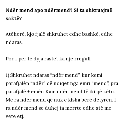
Ndër mend apo ndërmend? Si ta shkruajmë
saktë?
Atëherë, kjo fjalë shkruhet edhe bashkë, edhe
ndaras.
Por… për të dyja rastet ka një rregull:
1) Shkruhet ndaras “ndër mend”, kur kemi
parafjalën “ndër” që ndiqet nga emri “mend”, pra
parafjalë + emër: Kam ndër mend të iki që këtu.
Më ra ndër mend që nuk e kisha bërë detyrën. I
ra ndër mend se duhej ta merrte edhe atë me
vete etj.