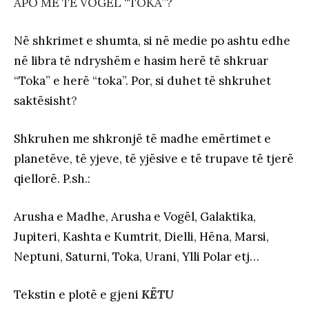
APO ME TË VOGËL “TOKA”?
Në shkrimet e shumta, si në medie po ashtu edhe
në libra të ndryshëm e hasim herë të shkruar
“Toka” e herë “toka”. Por, si duhet të shkruhet
saktësisht
?
Shkruhen me shkronjë të madhe emërtimet e
planetëve, të yjeve, të yjësive e të trupave të tjerë
qiellorë. P.sh.:
Arusha e Madhe, Arusha e Vogël, Galaktika,
Jupiteri, Kashta e Kumtrit, Dielli, Hëna, Marsi,
Neptuni, Saturni, Toka, Urani, Ylli Polar etj…
Tekstin e plotë e gjeni
KËTU