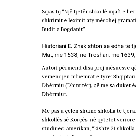
Sipas tij “Një tjetër shkollë mjaft e 
shkrimit e leximit aty mësohej gramat
Budit e Bogdanit”.
Historiani E. Zhak shton se edhe të tj
Mat, më 1638, në Troshan, më 1639, 
Autori përmend disa prej mësuesve që
vemendjen mbiemrat e tyre: Shqiptari (
Dhërmiu (Dhimitër), që me sa duket ës
Dhërmiut.
Më pas u çelën shumë shkolla të tjera.
shkollës së Korçës, në qytetet veriore
studiuesi amerikan, “kishte 21 shkolla t