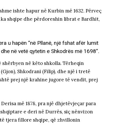
hershme ishte hapur në Kurbin më 1632. Përveç
ika shqipe dhe përdoreshin librat e Bardhit,
era u hapën “në Pllanë, një fshat afër lumit
dhe në vetë qytetin e Shkodrës më 1698”.
 shërbyen në këto shkolla. Tërheqin
Gjon), Shkodrani (Filip), dhe një i tretë
htë prej një krahine jugore të vendit, prej
 Derisa më 1878, pra një dhjetëvjeçar para
 shqiptare e deri në Durrës, siç nënvizon
ë tjera fillore shqipe, që zhvillonin