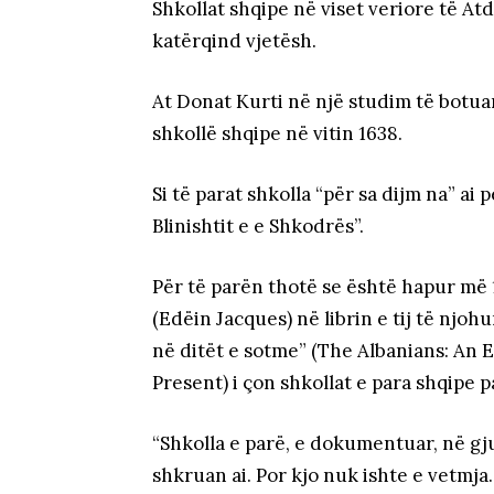
Shkollat shqipe në viset veriore të At
katërqind vjetësh.
At Donat Kurti në një studim të botuar 
shkollë shqipe në vitin 1638.
Si të parat shkolla “për sa dijm na” ai 
Blinishtit e e Shkodrës”.
Për të parën thotë se është hapur më
(Edëin Jacques) në librin e tij të njohu
në ditët e sotme” (The Albanians: An 
Present) i çon shkollat e para shqipe 
“Shkolla e parë, e dokumentuar, në gj
shkruan ai. Por kjo nuk ishte e vetmja.