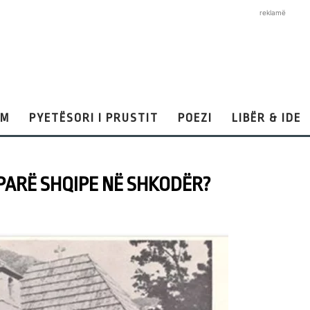
reklamë
AM
PYETËSORI I PRUSTIT
POEZI
LIBËR & IDE
PARË SHQIPE NË SHKODËR?