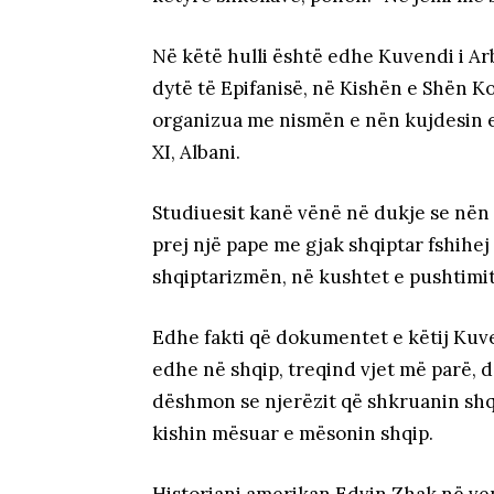
Në këtë hulli është edhe Kuvendi i Arbë
dytë të Epifanisë, në Kishën e Shën Kol
organizua me nismën e nën kujdesin e
XI, Albani.
Studiuesit kanë vënë në dukje se nën 
prej një pape me gjak shqiptar fshihej
shqiptarizmën, në kushtet e pushtimi
Edhe fakti që dokumentet e këtij Kuve
edhe në shqip, treqind vjet më parë, 
dëshmon se njerëzit që shkruanin shqip
kishin mësuar e mësonin shqip.