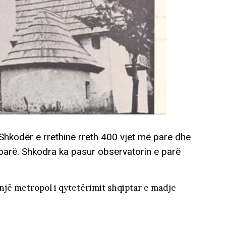
 Shkodër e rrethinë rreth 400 vjet më parë dhe
 parë. Shkodra ka pasur observatorin e parë
jë metropol i qytetërimit shqiptar e madje