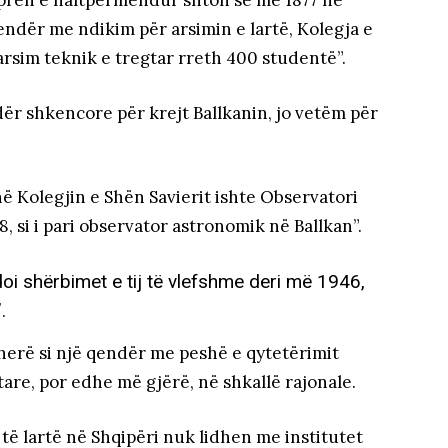
prën e naltpërmendur shton se më 1877 në
endër me ndikim për arsimin e lartë, Kolegja e
arsim teknik e tregtar rreth 400 studentë”.
dër shkencore për krejt Ballkanin, jo vetëm për
 në Kolegjin e Shën Savierit ishte Observatori
, si i pari observator astronomik në Ballkan”.
oi shërbimet e tij të vlefshme deri më 1946,
.
erë si një qendër me peshë e qytetërimit
are, por edhe më gjërë, në shkallë rajonale.
 të lartë në Shqipëri nuk lidhen me institutet