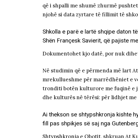
që i shpalli me shumë zhurmë pushtet
njohë si data zyrtare të fillimit të shko
Shkolla e parë e lartë shqipe daton t
Shën Françesk Savierit, që pajiste me
Dokumentohet kjo datë, por nuk dihe
Në studimin që e përmenda më lart At
mrekullueshme për marrëdhëniet e ven
tronditi botën kulturore me fuqinë e
dhe kulturës në tërësi: për lidhjet m
Ai thekson se shtypshkronja kishte hy
fill pas shpikjes së saj nga Gutenber
Shtypshkronja e Obotit, shkruan At Kur