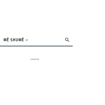
MË SHUMË
reklamë