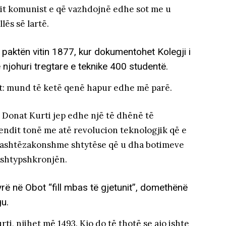
it komunist e që vazhdojnë edhe sot me u
llës së lartë.
ë paktën vitin 1877, kur dokumentohet Kolegji i
 njohuri tregtare e teknike 400 studentë.
t: mund të ketë qenë hapur edhe më parë.
 Donat Kurti jep edhe një të dhënë të
dit tonë me atë revolucion teknologjik që e
 jashtëzakonshme shtytëse që u dha botimeve
e shtypshkronjën.
rë në Obot “fill mbas të gjetunit”, domethënë
gu.
ti, njihet më 1493. Kjo do të thotë se ajo ishte