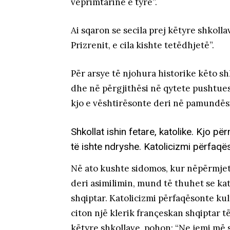
veprimtarinë e tyre”.
Ai sqaron se secila prej këtyre shkolla
Prizrenit, e cila kishte tetëdhjetë”.
Për arsye të njohura historike këto sh
dhe në përgjithësi në qytete pushtuesi
kjo e vështirësonte deri në pamundësi
Shkollat ishin fetare, katolike. Kjo
të ishte ndryshe. Katolicizmi përfaqë
Në ato kushte sidomos, kur nëpërmjet
deri asimilimin, mund të thuhet se kat
shqiptar. Katolicizmi përfaqësonte k
citon një klerik françeskan shqiptar të
këtyre shkollave, pohon: “Ne jemi më s