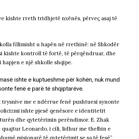
ve kishte rreth tridhjetë nxënës, përveç asaj të
kolla fillimisht u hapën në rrethinë: në Shkodër
 kishte kontroll të fortë, të përqëndruar, dhe
 hapjen e një shkolle shqipe.
 përmasë ishte e kuptueshme për kohën, nuk mund
sonte fenë e parë të shqiptarëve.
 trysnive me e ndërrue fenë pushtuesi synonte
olicizmi ishte pjesë qenësore e identitetit
ulturën dhe qytetërimin perëndimor. E. Zhak
 quajtur Leonardo, i cili, lidhur me thelbin e
humë misionarë të qytetërimit se sa të fesë”.