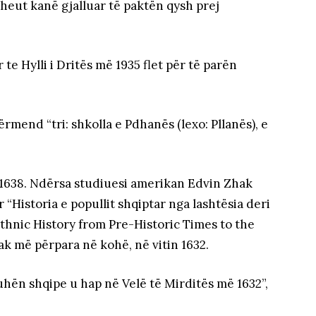
dheut kanë gjalluar të paktën qysh prej
te Hylli i Dritës më 1935 flet për të parën
përmend “tri: shkolla e Pdhanës (lexo: Pllanës), e
 1638. Ndërsa studiuesi amerikan Edvin Zhak
r “Historia e popullit shqiptar nga lashtësia deri
Ethnic History from Pre-Historic Times to the
pak më përpara në kohë, në vitin 1632.
uhën shqipe u hap në Velë të Mirditës më 1632”,