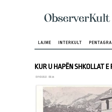
ObserverKult
LAJME
INTERKULT
PENTAGR
KUR U HAPËN SHKOLLAT E 
07/10/2023 • 08:26