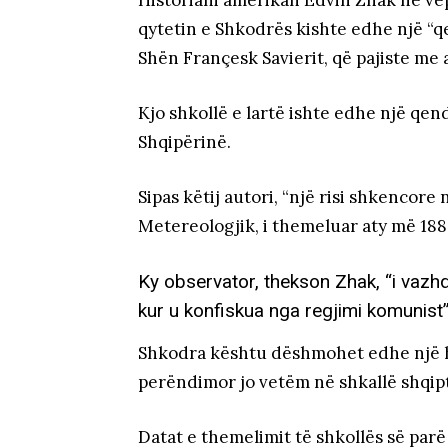
Historiani amerikan Edvin Zhak në ve
qytetin e Shkodrës kishte edhe një “q
Shën Françesk Savierit, që pajiste me 
Kjo shkollë e lartë ishte edhe një qen
Shqipërinë.
Sipas këtij autori, “një risi shkencore
Metereologjik, i themeluar aty më 1888
Ky observator, thekson Zhak, “i vazhd
kur u konfiskua nga regjimi komunist”
Shkodra kështu dëshmohet edhe një h
perëndimor jo vetëm në shkallë shqipt
Datat e themelimit të shkollës së parë