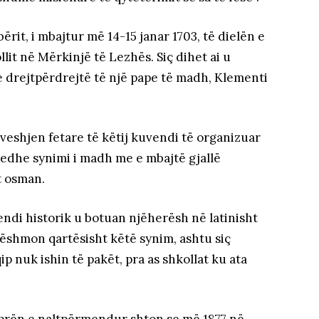
rit, i mbajtur më 14-15 janar 1703, të dielën e
lit në Mërkinjë të Lezhës. Siç dihet ai u
 drejtpërdrejtë të një pape të madh, Klementi
veshjen fetare të këtij kuvendi të organizuar
 edhe synimi i madh me e mbajtë gjallë
t osman.
ndi historik u botuan njëherësh në latinisht
dëshmon qartësisht këtë synim, ashtu siç
 nuk ishin të pakët, pra as shkollat ku ata