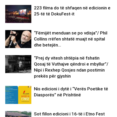
223 filma do të shfaqen në edicionin e
25-të të DokuFest-it
“Fëmijët menduan se po vdisja”/ Phil
Collins rrëfen shtatë muajt në spital
dhe betejën…
“Prej dy vitesh shtëpia në fshatin
Qosaj të Vuthajve qëndroi e mbyllur”/
Nipi i Rexhep Qosjes ndan postimin
prekës për gjyshin
Nis edicioni i dytë i “Verës Poetike të
Diasporës” në Prishtinë
Sot fillon edicioni i 16-të i Etno Fest