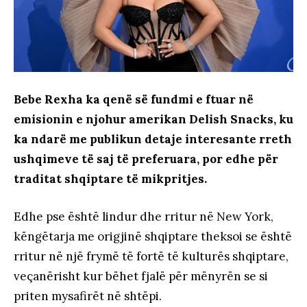
Bebe Rexha ka qenë së fundmi e ftuar në
emisionin e njohur amerikan Delish Snacks, ku
ka ndarë me publikun detaje interesante rreth
ushqimeve të saj të preferuara, por edhe për
traditat shqiptare të mikpritjes.
Edhe pse është lindur dhe rritur në New York,
këngëtarja me origjinë shqiptare theksoi se është
rritur në një frymë të fortë të kulturës shqiptare,
veçanërisht kur bëhet fjalë për mënyrën se si
priten mysafirët në shtëpi.