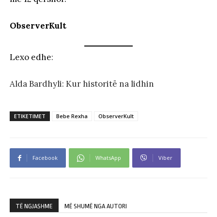
ObserverKult
Lexo edhe
:
Alda Bardhyli: Kur historitë na lidhin
ETIKETIMET
Bebe Rexha
ObserverKult
Facebook
WhatsApp
Viber
TË NGJASHME
MË SHUMË NGA AUTORI