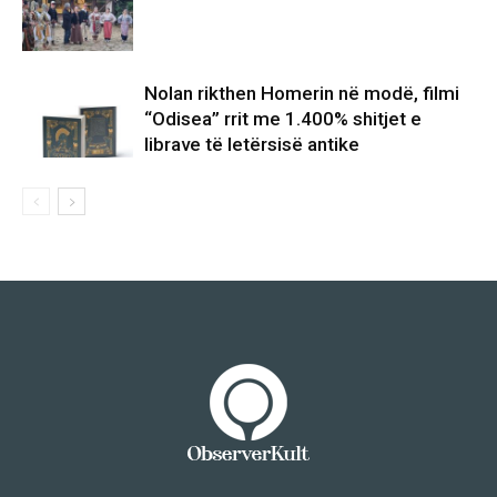
Nolan rikthen Homerin në modë, filmi
“Odisea” rrit me 1.400% shitjet e
librave të letërsisë antike