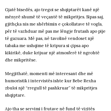
Gjatë bisedës, ajo tregoi se shqiptarët kanë një
mënyrë shumë të veçantë të mikpritjes. Sipas saj,
gjithçka nis me shërbimin e çokollatave të vogla,
për të vazhduar më pas me lëngje frutash apo pije
të gazuara. Më pas, në tavolinë vendoset një
tabaka me ushqime të kripura si çipsa apo
kikirikë, duke krijuar një atmosferë të ngrohtë
dhe mikpritëse.
Megjithatë, momenti më interesant dhe më
humoristik i intervistës ishte kur Bebe Rexha
zbuloi një “rregull të pashkruar” të mikpritjes
shqiptare.
Ajo tha se servimi i frutave në fund të vizitës