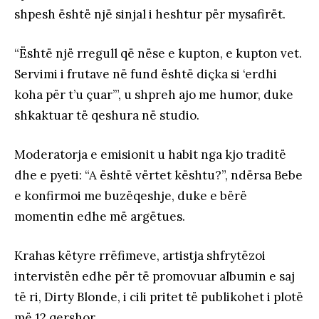
shpesh është një sinjal i heshtur për mysafirët.
“Është një rregull që nëse e kupton, e kupton vet.
Servimi i frutave në fund është diçka si ‘erdhi
koha për t’u çuar’”, u shpreh ajo me humor, duke
shkaktuar të qeshura në studio.
Moderatorja e emisionit u habit nga kjo traditë
dhe e pyeti: “A është vërtet kështu?”, ndërsa Bebe
e konfirmoi me buzëqeshje, duke e bërë
momentin edhe më argëtues.
Krahas këtyre rrëfimeve, artistja shfrytëzoi
intervistën edhe për të promovuar albumin e saj
të ri, Dirty Blonde, i cili pritet të publikohet i plotë
më 12 qershor.