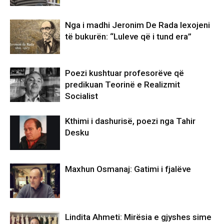
Nga i madhi Jeronim De Rada lexojeni
të bukurën: “Luleve që i tund era”
Poezi kushtuar profesorëve që
predikuan Teorinë e Realizmit
Socialist
Kthimi i dashurisë, poezi nga Tahir
Desku
Maxhun Osmanaj: Gatimi i fjalëve
Lindita Ahmeti: Mirësia e gjyshes sime