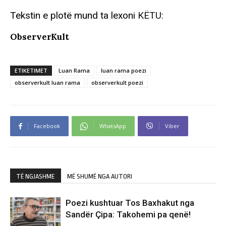
Tekstin e plotë mund ta lexoni
KËTU:
ObserverKult
ETIKETIMET
Luan Rama
luan rama poezi
observerkult luan rama
observerkult poezi
Facebook
WhatsApp
Viber
TË NGJASHME
MË SHUMË NGA AUTORI
Poezi kushtuar Tos Baxhakut nga
Sandër Çipa: Takohemi pa qenë!