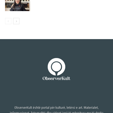
ObserverKult është portal për kulturë, letërsi e art. Materialet,
informacionet, fotografitë dhe videot janë të mbrojtura me të drejta