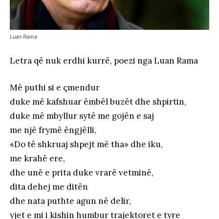
Luan Rama
Letra që nuk erdhi kurrë, poezi nga Luan Rama
Më puthi si e çmendur
duke më kafshuar ëmbël buzët dhe shpirtin,
duke më mbyllur sytë me gojën e saj
me një frymë ëngjëlli,
«Do të shkruaj shpejt më tha» dhe iku,
me krahë ere,
dhe unë e prita duke vrarë vetminë,
dita dehej me ditën
dhe nata puthte agun në delir,
yjet e mi i kishin humbur trajektoret e tyre