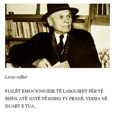
Lexo edhe
:
FJALËT EMOCIONUESE TË LASGUSHIT PËR TË
BIJËN: ATË NATË TË KISHA TY PRANË, VDISJA NË
DUART E TUA…