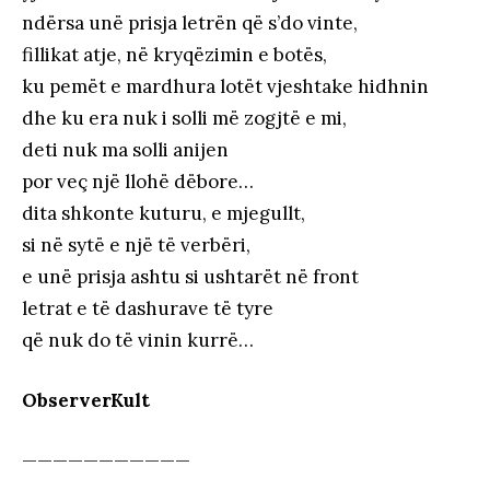
ndërsa unë prisja letrën që s’do vinte,
fillikat atje, në kryqëzimin e botës,
ku pemët e mardhura lotët vjeshtake hidhnin
dhe ku era nuk i solli më zogjtë e mi,
deti nuk ma solli anijen
por veç një llohë dëbore…
dita shkonte kuturu, e mjegullt,
si në sytë e një të verbëri,
e unë prisja ashtu si ushtarët në front
letrat e të dashurave të tyre
që nuk do të vinin kurrë…
ObserverKult
———————————