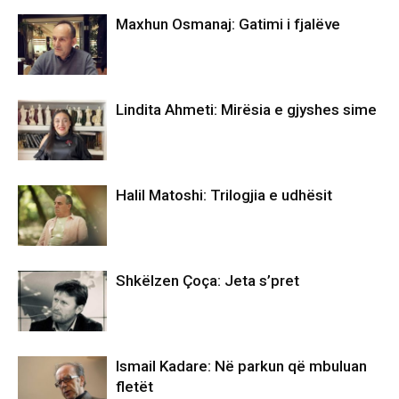
Maxhun Osmanaj: Gatimi i fjalëve
Lindita Ahmeti: Mirësia e gjyshes sime
Halil Matoshi: Trilogjia e udhësit
Shkëlzen Çoça: Jeta s’pret
Ismail Kadare: Në parkun që mbuluan
fletët