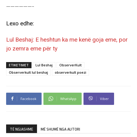
——————-
Lexo edhe
:
Lul Beshaj: E heshtun ka me kenë goja eme, por
jo zemra eme për ty
ETIKETIMET
Lul Beshaj
ObserverKult
Observerkult lul beshaj
observerkult poezi
Facebook
WhatsApp
Viber
TË NGJASHME
MË SHUMË NGA AUTORI