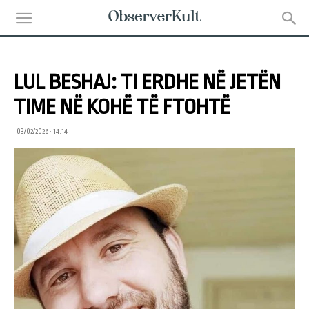
LUL BESHAJ: TI ERDHE NË JETËN
TIME NË KOHË TË FTOHTË
03/02/2026 • 14:14