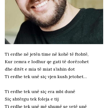
Ti erdhe në jetën time në kohë të ftohtë,
Kur zemra e lodhur qe gati të dorëzohet
dhe ditët e mia të miat s’ishin dot
Ti erdhe tek unë siç vjen kush jetohet…
Ti erdhe tek unë siç era mbi dunë
Siç shtërgu tek foleja e tij
Ti erdhe tek unë më shumë se vetë unë