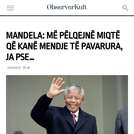
MANDELA: MË PËLQEJNË MIQTË
QË KANË MENDJE TË PAVARURA,
JA PSE…
14/06/2025 • 09:48