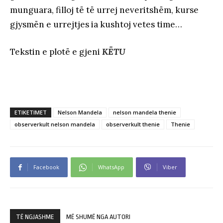
munguara, filloj të të urrej neveritshëm, kurse
gjysmën e urrejtjes ia kushtoj vetes time…
Tekstin e plotë e gjeni
KËTU
ETIKETIMET
Nelson Mandela
nelson mandela thenie
observerkult nelson mandela
observerkult thenie
Thenie
Facebook
WhatsApp
Viber
TË NGJASHME
MË SHUMË NGA AUTORI