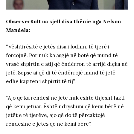
ObserverKult ua sjell disa thënie nga Nelson
Mandela:
“Vështirësitë e jetës disa i lodhin, të tjerë i
forcojnë. Por nuk ka asgjë në botë që mund të
vrasë shpirtin e atij që ëndërron të arrijë diçka në
jetë. Sepse ai që di të ëndërrojë mund të jetë
edhe kapiten i shpirtit të tij”.
“Ajo që ka rëndësi në jetë nuk është thjesht fakti
që kemi jetuar. Është ndryshimi që kemi bërë në
jetët e të tjerëve, ajo që do të përcaktojë
rëndësinë e jetës që ne kemi bërë”.