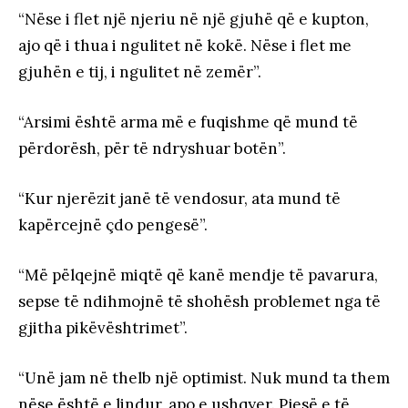
“Nëse i flet një njeriu në një gjuhë që e kupton,
ajo që i thua i ngulitet në kokë. Nëse i flet me
gjuhën e tij, i ngulitet në zemër”.
“Arsimi është arma më e fuqishme që mund të
përdorësh, për të ndryshuar botën”.
“Kur njerëzit janë të vendosur, ata mund të
kapërcejnë çdo pengesë”.
“Më pëlqejnë miqtë që kanë mendje të pavarura,
sepse të ndihmojnë të shohësh problemet nga të
gjitha pikëvështrimet”.
“Unë jam në thelb një optimist. Nuk mund ta them
nëse është e lindur, apo e ushqyer. Pjesë e të