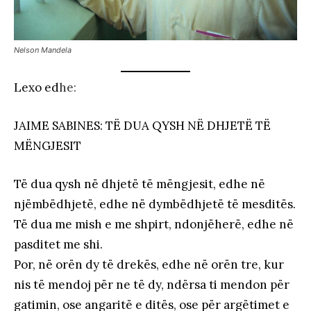
Nelson Mandela
Lexo ed
he:
JAIME SABINES: TË DUA QYSH NË DHJETË TË
MËNGJESIT
Të dua qysh në dhjetë të mëngjesit, edhe në
njëmbëdhjetë, edhe në dymbëdhjetë të mesditës.
Të dua me mish e me shpirt, ndonjëherë, edhe në
pasditet me shi.
Por, në orën dy të drekës, edhe në orën tre, kur
nis të mendoj për ne të dy, ndërsa ti mendon për
gatimin, ose angaritë e ditës, ose për argëtimet e