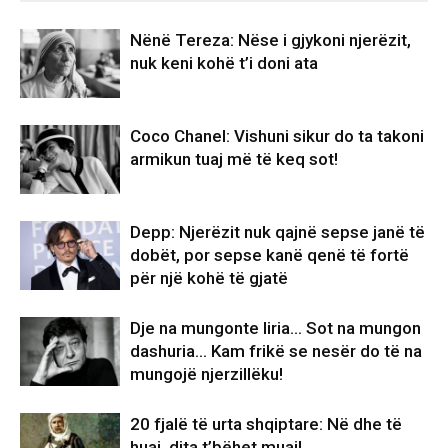
Nënë Tereza: Nëse i gjykoni njerëzit,
nuk keni kohë t’i doni ata
Coco Chanel: Vishuni sikur do ta takoni
armikun tuaj më të keq sot!
Depp: Njerëzit nuk qajnë sepse janë të
dobët, por sepse kanë qenë të fortë
për një kohë të gjatë
Dje na mungonte liria… Sot na mungon
dashuria… Kam frikë se nesër do të na
mungojë njerzillëku!
20 fjalë të urta shqiptare: Në dhe të
huaj, dita t’bëhet muaj!