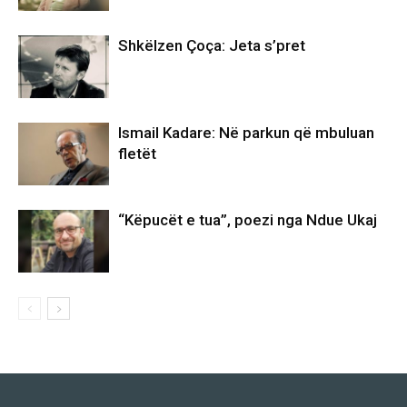
Shkëlzen Çoça: Jeta s’pret
Ismail Kadare: Në parkun që mbuluan
fletët
“Këpucët e tua”, poezi nga Ndue Ukaj