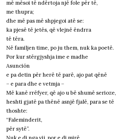
më mësoi të ndërtoja një fole për të,
me thupra;
dhe më pas më shpjegoi atë se:
ka pjesë të jetës, që vlejnë ëndrra
të tëra.
Në familjen time, po ju them, nuk ka poetë.
Por kur stërgjyshja ime e madhe
Asunción
e pa detin për herë të parë, ajo pat qënë
– e para dhe e vetmja –
Më kanë rrëfyer, që ajo u bë shumë serioze,
heshti gjatë pa thënë asnjë fjalë, para se të
thoshte:
“Faleminderit,
për sytë”.
Nuk e di nga vij, por e di mirë