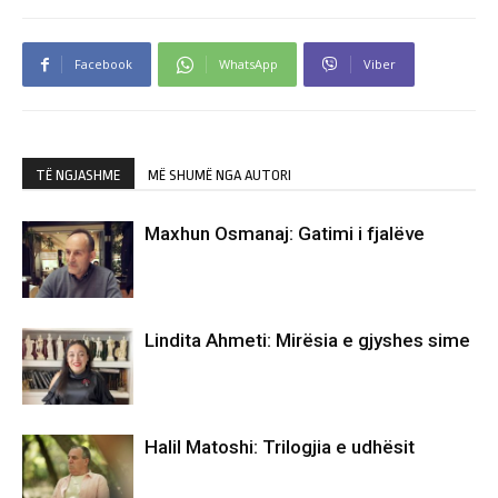
Facebook
WhatsApp
Viber
TË NGJASHME
MË SHUMË NGA AUTORI
Maxhun Osmanaj: Gatimi i fjalëve
Lindita Ahmeti: Mirësia e gjyshes sime
Halil Matoshi: Trilogjia e udhësit