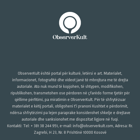
ObserverKult është portal për kulturë, letërsi e art. Materialet,
informacionet, fotografitë dhe videot janë të mbrojtura me të drejta
autoriale. Ato nuk mund të kopjohen, të shtypen, modifikohen,
ripublikohen, transmetohen ose përdoren në çfarëdo forme tjetër për
qëllime përfitimi, pa miratimin e ObserverKult. Për të shfrytëzuar
materialet e këtij portali, obligoheni t'i pranoni Kushtet e përdorimit,
ndërsa shfrytëzimi pa lejen paraprake konsiderohet shkelje e drejtave
autoriale dhe sanksionohet me dispozitat ligjore në fuqi.
Kontakti: Tel: + 381 38 244 951, e-mail: info@observerkult.com, Adresa: Rr.
Zagrebi, H 23, Nr. 8 Prishtinë 10000 Kosovë