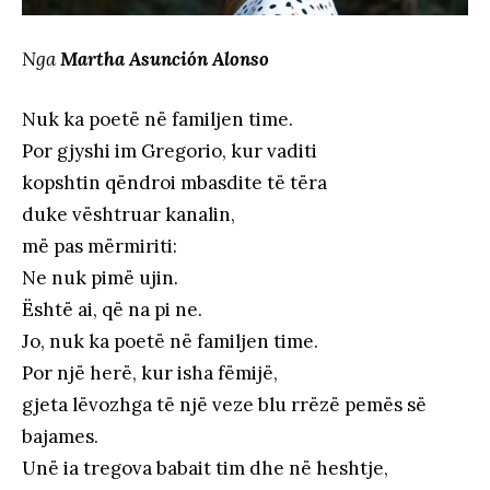
Nga
Martha Asunción Alonso
Nuk ka poetë në familjen time.
Por gjyshi im Gregorio, kur vaditi
kopshtin qëndroi mbasdite të tëra
duke vështruar kanalin,
më pas mërmiriti:
Ne nuk pimë ujin.
Është ai, që na pi ne.
Jo, nuk ka poetë në familjen time.
Por një herë, kur isha fëmijë,
gjeta lëvozhga të një veze blu rrëzë pemës së
bajames.
Unë ia tregova babait tim dhe në heshtje,