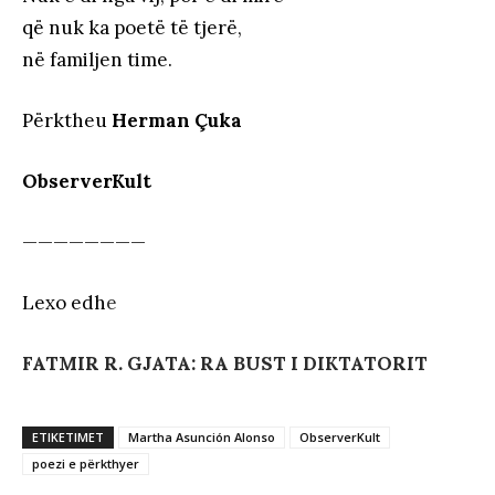
që nuk ka poetë të tjerë,
në familjen time.
Përktheu
Herman Çuka
ObserverKult
————————
Lexo edh
e
FATMIR R. GJATA: RA BUST I DIKTATORIT
ETIKETIMET
Martha Asunción Alonso
ObserverKult
poezi e përkthyer