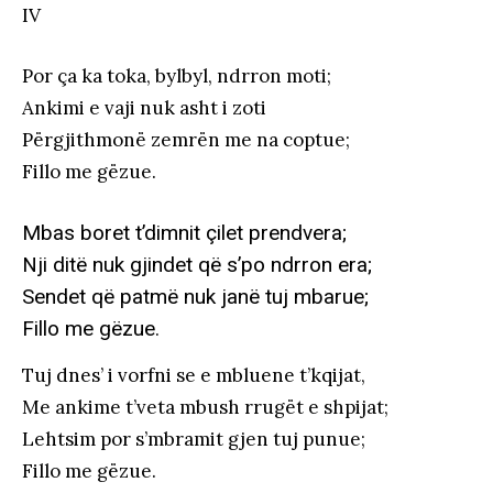
IV
Por ça ka toka, bylbyl, ndrron moti;
Ankimi e vaji nuk asht i zoti
Përgjithmonë zemrën me na coptue;
Fillo me gëzue.
Mbas boret t’dimnit çilet prendvera;
Nji ditë nuk gjindet që s’po ndrron era;
Sendet që patmë nuk janë tuj mbarue;
Fillo me gëzue.
Tuj dnes’ i vorfni se e mbluene t’kqijat,
Me ankime t’veta mbush rrugët e shpijat;
Lehtsim por s’mbramit gjen tuj punue;
Fillo me gëzue.