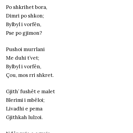
Po shkrihet bora,
Dimri po shkon;
Bylbyl i vorfën,
Pse po gjimon?
Pushoi murrlani
Me duhi t’vet;
Bylbyl i vorfën,
Çou, mos rri shkret.
Gjith’ fushët e malet
Blerimi i mbëloi;
Livadhi e pema
Gjithkah lulzoi.