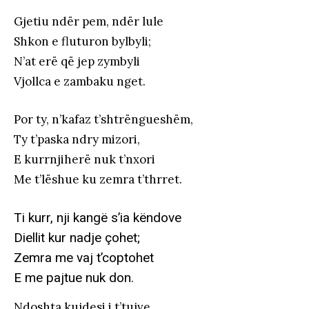
Gjetiu ndër pem, ndër lule
Shkon e fluturon bylbyli;
N’at erë që jep zymbyli
Vjollca e zambaku nget.
Por ty, n’kafaz t’shtrëngueshëm,
Ty t’paska ndry mizori,
E kurrnjiherë nuk t’nxori
Me t’lëshue ku zemra t’thrret.
Ti kurr, nji kangë s’ia këndove
Diellit kur nadje çohet;
Zemra me vaj t’coptohet
E me pajtue nuk don.
Ndoshta kujdesi i t’tujve