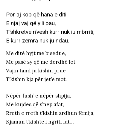
Por aj kob që hana e diti
E njaj vaj që ylli pau,
T’shkretve n’vesh kurr nuk iu mbrriti,
E kurr zemra nuk ju ndau.
Me ditë hyjt me bisedue,
Me pasë sy që me derdhë lot,
Vajin tand ju kishin prue
T’kishin kja për jet’e mot.
Nëpër fush’ e nëpër shpija,
Me kujdes që s’nep afat,
Rreth e rreth t’kishin ardhun fëmija,
Kjamun t’kishte i ngriti fat…