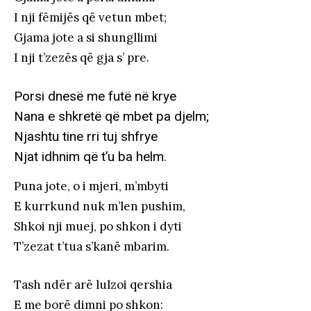
I nji fëmijës që vetun mbet;
Gjama jote a si shungllimi
I nji t’zezës që gja s’ pre.
Porsi dnesë me futë në krye
Nana e shkretë që mbet pa djelm;
Njashtu tine rri tuj shfrye
Njat idhnim që t’u ba helm.
Puna jote, o i mjeri, m’mbyti
E kurrkund nuk m’len pushim,
Shkoi nji muej, po shkon i dyti
T’zezat t’tua s’kanë mbarim.
Tash ndër arë lulzoi qershia
E me borë dimni po shkon: