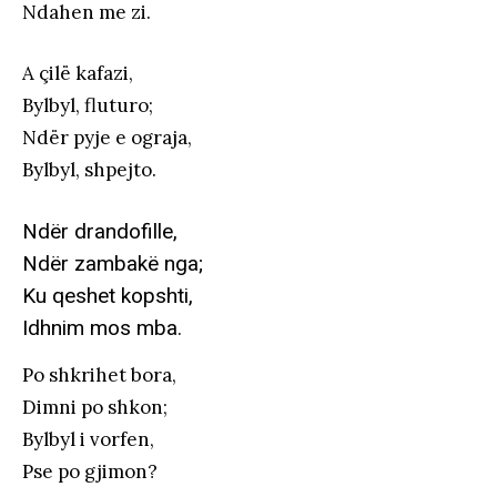
Ndahen me zi.
A çilë kafazi,
Bylbyl, fluturo;
Ndër pyje e ograja,
Bylbyl, shpejto.
Ndër drandofille,
Ndër zambakë nga;
Ku qeshet kopshti,
Idhnim mos mba.
Po shkrihet bora,
Dimni po shkon;
Bylbyl i vorfen,
Pse po gjimon?