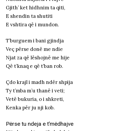
Gjith’ ket hidhnim ta qiti,
E shendin ta shutiti
E vshtira që i mundon.
T’burguem i bani gjindja
Veç përse donë me ndie
Njat za që lëshojnë me hije
Që t’knaq e që t’ban rob.
Çdo krajl i madh ndër shpija
Ty t’mba m’u thanë i veti;
Vetë bukuria, o i shkreti,
Kenka për ju nji kob.
Përse tu ndeja e t’mëdhajve