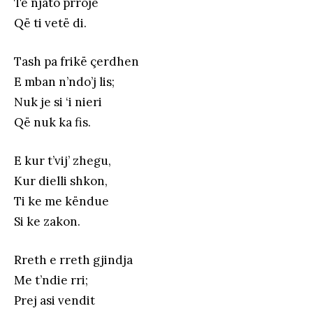
Te njato prroje
Që ti vetë di.
Tash pa frikë çerdhen
E mban n’ndo’j lis;
Nuk je si ‘i nieri
Që nuk ka fis.
E kur t’vij’ zhegu,
Kur dielli shkon,
Ti ke me këndue
Si ke zakon.
Rreth e rreth gjindja
Me t’ndie rri;
Prej asi vendit