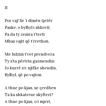
II
Por vaj! Se ‘i dimën tjetër
Paske, o bylbyl i shkreti;
Pa da ty zemra t’treti
Mbas vajit që t’rrethon.
Me lulzim t’vet prendvera
Ty s’ta përtrin gazmendin:
Jo kurrë s’e njifke shendin,
Bylbyl, që po vajton.
A thue po kjan, se çerdhen
Ta ka shkatrrue skyfteri?
A thue po kjan, o i mjeri,