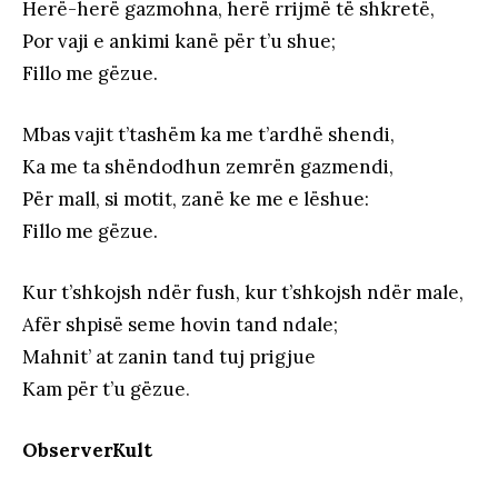
Herë-herë gazmohna, herë rrijmë të shkretë,
Por vaji e ankimi kanë për t’u shue;
Fillo me gëzue.
Mbas vajit t’tashëm ka me t’ardhë shendi,
Ka me ta shëndodhun zemrën gazmendi,
Për mall, si motit, zanë ke me e lëshue:
Fillo me gëzue.
Kur t’shkojsh ndër fush, kur t’shkojsh ndër male,
Afër shpisë seme hovin tand ndale;
Mahnit’ at zanin tand tuj prigjue
Kam për t’u gëzue
.
ObserverKult