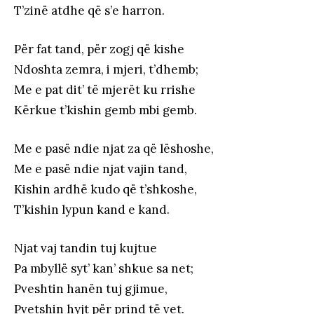
T’zinë atdhe që s’e harron.
Për fat tand, për zogj që kishe
Ndoshta zemra, i mjeri, t’dhemb;
Me e pat dit’ të mjerët ku rrishe
Kërkue t’kishin gemb mbi gemb.
Me e pasë ndie njat za që lëshoshe,
Me e pasë ndie njat vajin tand,
Kishin ardhë kudo që t’shkoshe,
T’kishin lypun kand e kand.
Njat vaj tandin tuj kujtue
Pa mbyllë syt’ kan’ shkue sa net;
Pveshtin hanën tuj gjimue,
Pvetshin hyjt për prind të vet.