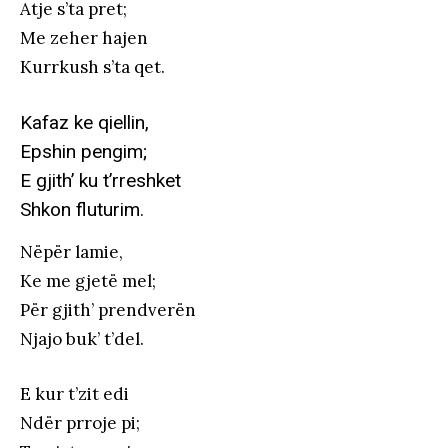
Atje s’ta pret;
Me zeher hajen
Kurrkush s’ta qet.
Kafaz ke qiellin,
Epshin pengim;
E gjith’ ku t’rreshket
Shkon fluturim.
Nëpër lamie,
Ke me gjetë mel;
Për gjith’ prendverën
Njajo buk’ t’del.
E kur t’zit edi
Ndër prroje pi;