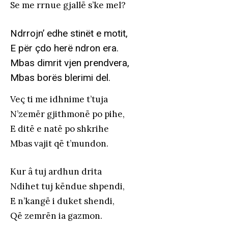
Se me rrnue gjallë s’ke mel?
Ndrrojn’ edhe stinët e motit,
E për çdo herë ndron era.
Mbas dimrit vjen prendvera,
Mbas borës blerimi del.
Veç ti me idhnime t’tuja
N’zemër gjithmonë po pihe,
E ditë e natë po shkrihe
Mbas vajit që t’mundon.
Kur â tuj ardhun drita
Ndihet tuj këndue shpendi,
E n’kangë i duket shendi,
Që zemrën ia gazmon.