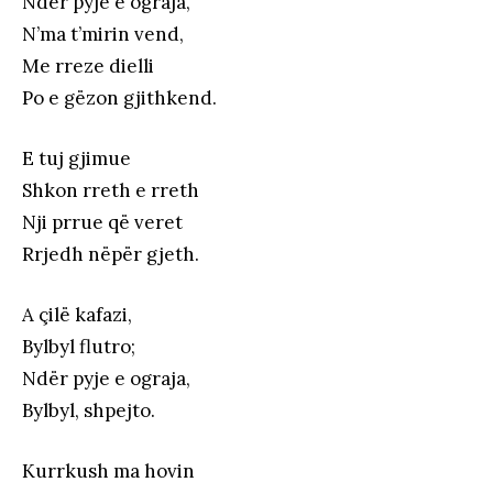
Ndër pyje e ograja,
N’ma t’mirin vend,
Me rreze dielli
Po e gëzon gjithkend.
E tuj gjimue
Shkon rreth e rreth
Nji prrue që veret
Rrjedh nëpër gjeth.
A çilë kafazi,
Bylbyl flutro;
Ndër pyje e ograja,
Bylbyl, shpejto.
Kurrkush ma hovin