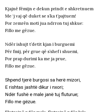
Kjajnë fëmijn e dekun prindt e shkretnuem
Me ‘j vaj që duket se s’ka t’pajtuem!
Por zemrën moti jua ndrron tuj shkue:
Fillo me gëzue.
Ndër ishujt t’detit kjan i burguemi
Për fmij, për grue që s’shef i shuemi,
Por prap durimi ka me ja prue,
Fillo me gëzue.
Shpend tjerë burgosi sa herë mizori,
E rishtas jashtë dikur i nxori;
Ndër fushë e male janë tuj fluturue;
Fillo me gëzue.