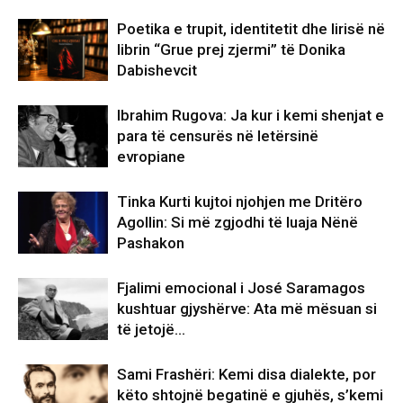
Poetika e trupit, identitetit dhe lirisë në
librin “Grue prej zjermi” të Donika
Dabishevcit
Ibrahim Rugova: Ja kur i kemi shenjat e
para të censurës në letërsinë
evropiane
Tinka Kurti kujtoi njohjen me Dritëro
Agollin: Si më zgjodhi të luaja Nënë
Pashakon
Fjalimi emocional i José Saramagos
kushtuar gjyshërve: Ata më mësuan si
të jetojë…
Sami Frashëri: Kemi disa dialekte, por
këto shtojnë begatinë e gjuhës, s’kemi