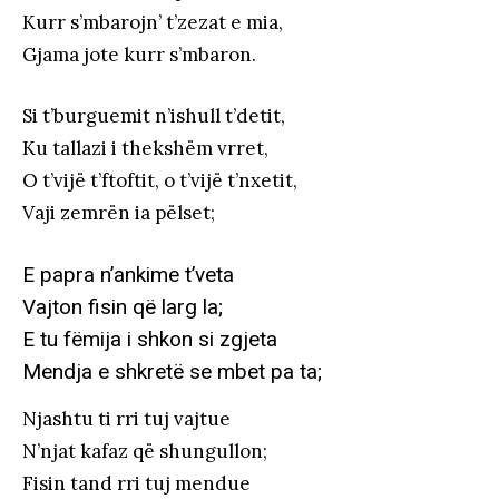
Kurr s’mbarojn’ t’zezat e mia,
Gjama jote kurr s’mbaron.
Si t’burguemit n’ishull t’detit,
Ku tallazi i thekshëm vrret,
O t’vijë t’ftoftit, o t’vijë t’nxetit,
Vaji zemrën ia pëlset;
E papra n’ankime t’veta
Vajton fisin që larg la;
E tu fëmija i shkon si zgjeta
Mendja e shkretë se mbet pa ta;
Njashtu ti rri tuj vajtue
N’njat kafaz që shungullon;
Fisin tand rri tuj mendue