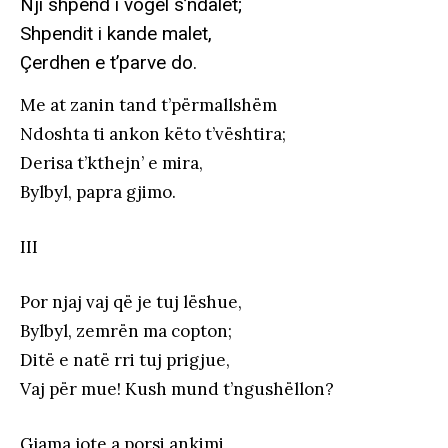
Nji shpend i vogël s’ndalet;
Shpendit i kande malet,
Çerdhen e t’parve do.
Me at zanin tand t’përmallshëm
Ndoshta ti ankon këto t’vështira;
Derisa t’kthejn’ e mira,
Bylbyl, papra gjimo.
III
Por njaj vaj që je tuj lëshue,
Bylbyl, zemrën ma copton;
Ditë e natë rri tuj prigjue,
Vaj për mue! Kush mund t’ngushëllon?
Gjama jote a porsi ankimi