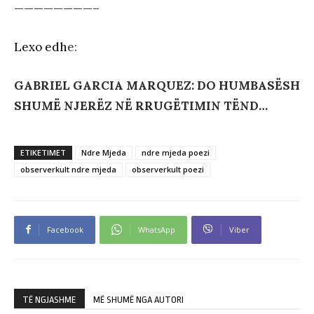
————————–
Lexo edh
e:
GABRIEL GARCIA MARQUEZ: DO HUMBASËSH
SHUMË NJERËZ NË RRUGËTIMIN TËND…
ETIKETIMET
Ndre Mjeda
ndre mjeda poezi
observerkult ndre mjeda
observerkult poezi
Facebook
WhatsApp
Viber
TË NGJASHME
MË SHUMË NGA AUTORI