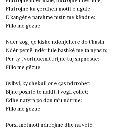
Flutrojnë ndër male, flutrojnë ndër lule,
Flutrojnë ku çerdhen motit e ngule,
E kangët e parshme nisin me këndue:
Fillo me gëzue.
Ndër zogj që kishe ndonjëherë do t’hasin,
Ndër pemë, ndër lule bashkë me ta ngasin;
Për ty t’vorfnuemit rrijnë tuj shpnesue:
Fillo me gëzue.
Bylbyl, ky shekull or e ças ndrrohet:
Bijnë poshtë të naltit, i vogli çohet;
Edhe natyra po don m’u ndrrue:
Fillo me gëzue.
Porsi motmoti ndrrojmë dhe na vetë,