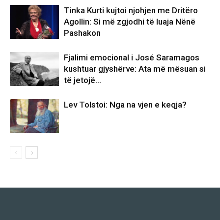
Tinka Kurti kujtoi njohjen me Dritëro
Agollin: Si më zgjodhi të luaja Nënë
Pashakon
Fjalimi emocional i José Saramagos
kushtuar gjyshërve: Ata më mësuan si
të jetojë…
Lev Tolstoi: Nga na vjen e keqja?