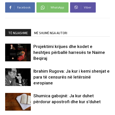
Facebook
WhatsApp
Viber
TË NGJASHME
MË SHUMË NGA AUTORI
Projektimi krijues dhe kodet e
heshtjes përballë harresës te Naime
Beqiraj
Ibrahim Rugova: Ja kur i kemi shenjat e
para të censurës në letërsinë
evropiane
Shumica gabojnë: Ja kur duhet
përdorur apostrofi dhe kur s’duhet