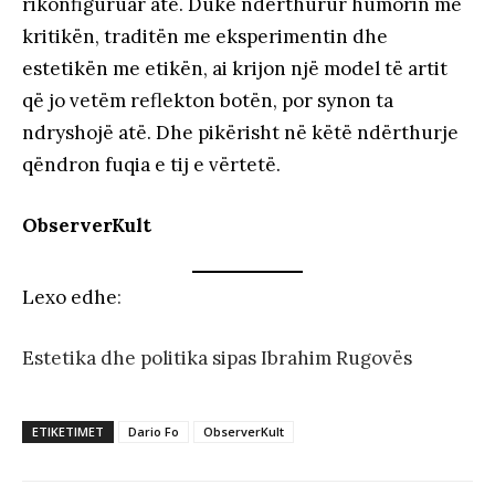
rikonfiguruar atë. Duke ndërthurur humorin me
kritikën, traditën me eksperimentin dhe
estetikën me etikën, ai krijon një model të artit
që jo vetëm reflekton botën, por synon ta
ndryshojë atë. Dhe pikërisht në këtë ndërthurje
qëndron fuqia e tij e vërtetë.
ObserverKult
Lexo edhe
:
Estetika dhe politika sipas Ibrahim Rugovës
ETIKETIMET
Dario Fo
ObserverKult