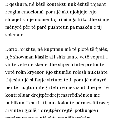
E qeshura, në këtë kontekst, nuk është thjesht
reagim emocional, por një akt njohjeje. Ajo
shfaqet si një moment çlirimi nga frika dhe si një
mënyrë për të parë pushtetin pa maskën e tij
solemne.
Dario Fo ishte, në kuptimin më të plotë të fjalës,
një showman klasik: ai i shkruante vetë veprat, i
vinte vetë në skenë dhe shpesh interpretonte
vetë rolin kryesor. Kjo shumësi rolesh nuk ishte
thjesht një shfaqje virtuoziteti, por një mënyrë
për të ruajtur integritetin e mesazhit dhe për të
kontrolluar drejtpërdrejt marrëdhënien me
publikun. Teatri i tij nuk kalonte përmes filtrave;
ai vinte i gjallë, i drejtpërdrejtë, pothuajse i
papërpunuar, si një akt i menjëhershëm