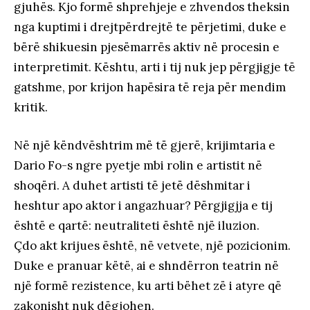
gjuhës. Kjo formë shprehjeje e zhvendos theksin
nga kuptimi i drejtpërdrejtë te përjetimi, duke e
bërë shikuesin pjesëmarrës aktiv në procesin e
interpretimit. Kështu, arti i tij nuk jep përgjigje të
gatshme, por krijon hapësira të reja për mendim
kritik.
Në një këndvështrim më të gjerë, krijimtaria e
Dario Fo-s ngre pyetje mbi rolin e artistit në
shoqëri. A duhet artisti të jetë dëshmitar i
heshtur apo aktor i angazhuar? Përgjigjja e tij
është e qartë: neutraliteti është një iluzion.
Çdo akt krijues është, në vetvete, një pozicionim.
Duke e pranuar këtë, ai e shndërron teatrin në
një formë rezistence, ku arti bëhet zë i atyre që
zakonisht nuk dëgjohen.