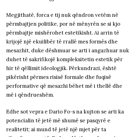
Megjithatë, forca e tij nuk qëndron vetëm në
përmbajtjen politike, por në mënyrën se si kjo
përmbajtje mishërohet estetikisht. Ai arrin të
krijojë një ekuilibër të rrallë mes formës dhe
mesazhit, duke dëshmuar se arti i angazhuar nuk
duhet të sakrifikojë kompleksitetin estetik për
hir të qëllimit ideologjik. Përkundrazi, është
pikërisht përmes risisë formale dhe fuqisë
performative që mesazhi bëhet më i thellë dhe
më i qëndrueshëm.
Edhe sot vepra e Dario Fo-s na kujton se arti ka
potencialin të jetë më shumë se pasqyrë e
realitetit; ai mund të jetë një mjet për ta