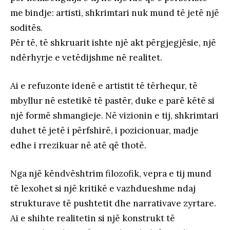
me bindje: artisti, shkrimtari nuk mund të jetë një
soditës.
Për të, të shkruarit ishte një akt përgjegjësie, një
ndërhyrje e vetëdijshme në realitet.
Ai e refuzonte idenë e artistit të tërhequr, të
mbyllur në estetikë të pastër, duke e parë këtë si
një formë shmangieje. Në vizionin e tij, shkrimtari
duhet të jetë i përfshirë, i pozicionuar, madje
edhe i rrezikuar në atë që thotë.
Nga një këndvështrim filozofik, vepra e tij mund
të lexohet si një kritikë e vazhdueshme ndaj
strukturave të pushtetit dhe narrativave zyrtare.
Ai e shihte realitetin si një konstrukt të