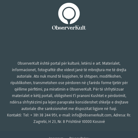
ObserverKult është portal për kulturë, letërsi e art. Materialet,
informacionet, fotografitë dhe videot janë të mbrojtura me të drejta
autoriale. Ato nuk mund të kopjohen, të shtypen, modifikohen,
ripublikohen, transmetohen ose përdoren në çfarëdo forme tjetër për
qëllime përfitimi, pa miratimin e ObserverKult. Për të shfrytëzuar
materialet e këtij portali, obligoheni t'i pranoni Kushtet e përdorimit,
ndërsa shfrytëzimi pa lejen paraprake konsiderohet shkelje e drejtave
autoriale dhe sanksionohet me dispozitat ligjore në fuqi.
Kontakti: Tel: + 381 38 244 951, e-mail: info@observerkult.com, Adresa: Rr.
Zagrebi, H 23, Nr. 8 Prishtinë 10000 Kosovë