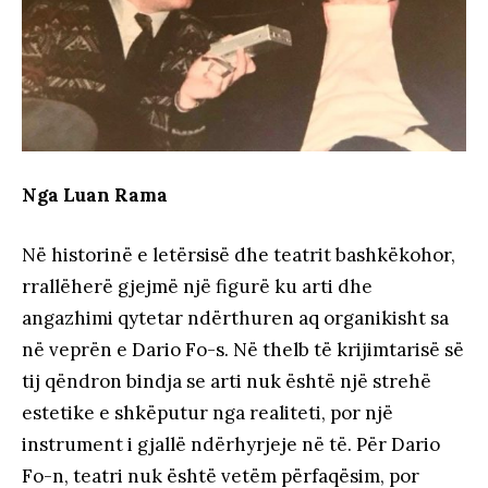
Nga Luan Rama
Në historinë e letërsisë dhe teatrit bashkëkohor,
rrallëherë gjejmë një figurë ku arti dhe
angazhimi qytetar ndërthuren aq organikisht sa
në veprën e Dario Fo-s. Në thelb të krijimtarisë së
tij qëndron bindja se arti nuk është një strehë
estetike e shkëputur nga realiteti, por një
instrument i gjallë ndërhyrjeje në të. Për Dario
Fo-n, teatri nuk është vetëm përfaqësim, por