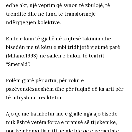
edhe akt, një veprim që synon të zbulojë, të
tronditë dhe në fund të transformojë
ndërgjegjen kolektive.
Ende e kam të gjallë në kujtesë takimin dhe
bisedën me të këtu e mbi tridhjetë vjet më parë
(Milano,1993), në sallën e bukur të teatrit
“Smerald”.
Folëm gjatë për artin, për rolin e
pazëvendësueshëm dhe për fuqinë që ka arti për
të ndryshuar realitetin.
Ajo që më ka mbetur më e gjallë nga ajo bisedë
nuk është vetëm forca e pranisë së tij skenike,
por këmbëngulja e tij në një ide që e përsëriste