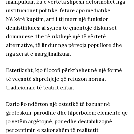
manipuluar, ku e vërteta shpesh deformohet nga
institucionet politike, fetare apo mediatike.
Në këtë kuptim, arti i tij merr një funksion
demistifikues: ai synon të çmontojë diskurset
dominuese dhe të rikthejë një të vërtetë
alternative, të lindur nga përvoja popullore dhe
nga zërat e margjinalizuar.
Estetikisht, kjo filozofi përkthehet në një formë
të veçantë shprehjeje që refuzon normat
tradicionale të teatrit elitar.
Dario Fo ndërton një estetikë të bazuar në
groteskun, parodinë dhe hiperbolën; elemente që
jo vetëm argëtojnë, por edhe destabilizojnë
perceptimin e zakonshëm të realitetit.