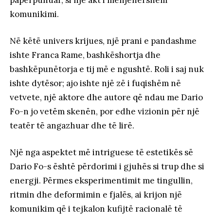
komunikimi.
Në këtë univers krijues, një prani e pandashme
ishte Franca Rame, bashkëshortja dhe
bashkëpunëtorja e tij më e ngushtë. Roli i saj nuk
ishte dytësor; ajo ishte një zë i fuqishëm në
vetvete, një aktore dhe autore që ndau me Dario
Fo-n jo vetëm skenën, por edhe vizionin për një
teatër të angazhuar dhe të lirë.
Një nga aspektet më intriguese të estetikës së
Dario Fo-s është përdorimi i gjuhës si trup dhe si
energji. Përmes eksperimentimit me tingullin,
ritmin dhe deformimin e fjalës, ai krijon një
komunikim që i tejkalon kufijtë racionalë të