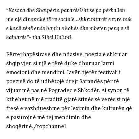
“Kosova dhe Shqipëria pavarësisht se po përballen
me një dinamikë të re sociale…shkrimtarët e tyre nuk
e kanë zënë ende hapin e kohës dhe mbeten peng e së
kaluarës.”- tha Sibel Halimi.
Përtej hapësirave dhe ndasive, poezia e shkruar
shqip vjen si një e tërë duke dhuruar larmi
emocioni dhe mendimi. Javën tjetër festivali i
poezisë do të udhëtojë drejt Sarandës për të
vijuar më pas në Pogradec e Shkodër. Ai synon të
kthehet në një traditë gjatë stinës së verës si një
ftesë e vazhdueshme për leximin dhe kulturën që
e pasurojnë më tej mendimin dhe
shoqërinë./topchannel