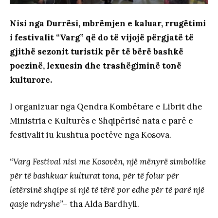
Nisi nga Durrësi, mbrëmjen e kaluar, rrugëtimi
i festivalit “Varg” që do të vijojë përgjatë të
gjithë sezonit turistik për të bërë bashkë
poezinë, lexuesin dhe trashëgiminë tonë
kulturore.
I organizuar nga Qendra Kombëtare e Librit dhe
Ministria e Kulturës e Shqipërisë nata e parë e
festivalit iu kushtua poetëve nga Kosova.
“Varg Festival nisi me Kosovën, një mënyrë simbolike
për të bashkuar kulturat tona, për të folur për
letërsinë shqipe si një të tërë por edhe për të parë një
qasje ndryshe”
– tha Alda Bar
dh
yli.