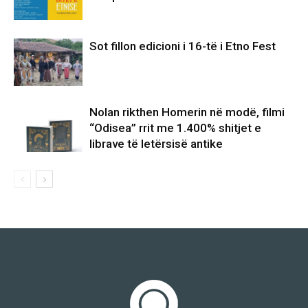
Sot fillon edicioni i 16-të i Etno Fest
Nolan rikthen Homerin në modë, filmi
“Odisea” rrit me 1.400% shitjet e
librave të letërsisë antike