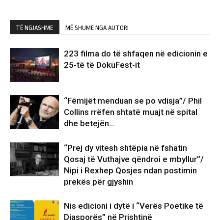
TË NGJASHME
MË SHUMË NGA AUTORI
223 filma do të shfaqen në edicionin e
25-të të DokuFest-it
“Fëmijët menduan se po vdisja”/ Phil
Collins rrëfen shtatë muajt në spital
dhe betejën…
“Prej dy vitesh shtëpia në fshatin
Qosaj të Vuthajve qëndroi e mbyllur”/
Nipi i Rexhep Qosjes ndan postimin
prekës për gjyshin
Nis edicioni i dytë i “Verës Poetike të
Diasporës” në Prishtinë