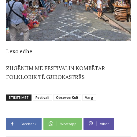
Lexo edhe:
ZHGËNJIM ME FESTIVALIN KOMBËTAR
FOLKLORIK TË GJIROKASTRËS
ETIKETIMET
Festivali
ObserverKult
Varg
Facebook
WhatsApp
Viber