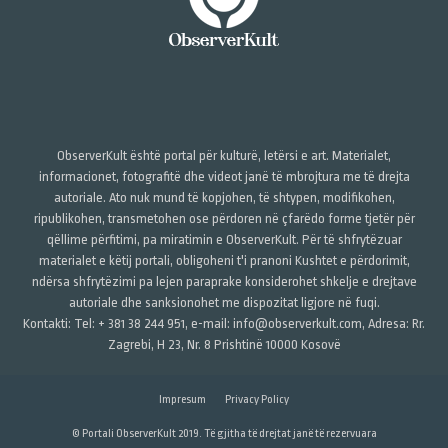
ObserverKult është portal për kulturë, letërsi e art. Materialet,
informacionet, fotografitë dhe videot janë të mbrojtura me të drejta
autoriale. Ato nuk mund të kopjohen, të shtypen, modifikohen,
ripublikohen, transmetohen ose përdoren në çfarëdo forme tjetër për
qëllime përfitimi, pa miratimin e ObserverKult. Për të shfrytëzuar
materialet e këtij portali, obligoheni t'i pranoni Kushtet e përdorimit,
ndërsa shfrytëzimi pa lejen paraprake konsiderohet shkelje e drejtave
autoriale dhe sanksionohet me dispozitat ligjore në fuqi.
Kontakti: Tel: + 381 38 244 951, e-mail: info@observerkult.com, Adresa: Rr.
Zagrebi, H 23, Nr. 8 Prishtinë 10000 Kosovë
Impresum
Privacy Policy
© Portali ObserverKult 2019. Të gjitha të drejtat janë të rezervuara