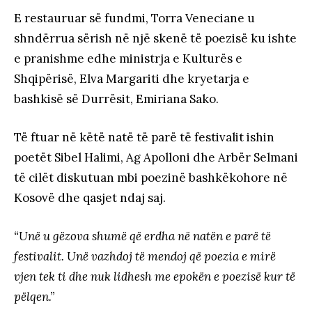
E restauruar së fundmi, Torra Veneciane u
shndërrua sërish në një skenë të poezisë ku ishte
e pranishme edhe ministrja e Kulturës e
Shqipërisë, Elva Margariti dhe kryetarja e
bashkisë së Durrësit, Emiriana Sako.
Të ftuar në këtë natë të parë të festivalit ishin
poetët Sibel Halimi, Ag Apolloni dhe Arbër Selmani
të cilët diskutuan mbi poezinë bashkëkohore në
Kosovë dhe qasjet ndaj saj.
“Unë u gëzova shumë që erdha në natën e parë të
festivalit. Unë vazhdoj të mendoj që poezia e mirë
vjen tek ti dhe nuk lidhesh me epokën e poezisë kur të
pëlqen.”