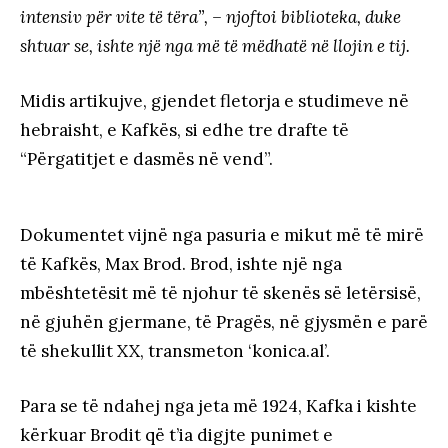
intensiv për vite të tëra”, – njoftoi biblioteka, duke
shtuar se, ishte një nga më të mëdhatë në llojin e tij.
Midis artikujve, gjendet fletorja e studimeve në
hebraisht, e Kafkës, si edhe tre drafte të
“Përgatitjet e dasmës në vend”.
Dokumentet vijnë nga pasuria e mikut më të mirë
të Kafkës, Max Brod. Brod, ishte një nga
mbështetësit më të njohur të skenës së letërsisë,
në gjuhën gjermane, të Pragës, në gjysmën e parë
të shekullit XX, transmeton ‘konica.al’.
Para se të ndahej nga jeta më 1924, Kafka i kishte
kërkuar Brodit që t’ia digjte punimet e