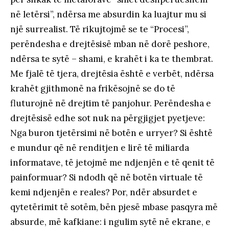
në letërsi”, ndërsa me absurdin ka luajtur mu si
një surrealist. Të rikujtojmë se te “Procesi”,
perëndesha e drejtësisë mban në dorë peshore,
ndërsa te sytë – shami, e krahët i ka te thembrat.
Me fjalë të tjera, drejtësia është e verbët, ndërsa
krahët gjithmonë na frikësojnë se do të
fluturojnë në drejtim të panjohur. Perëndesha e
drejtësisë edhe sot nuk na përgjigjet pyetjeve:
Nga buron tjetërsimi në botën e urryer? Si është
e mundur që në renditjen e lirë të miliarda
informatave, të jetojmë me ndjenjën e të qenit të
painformuar? Si ndodh që në botën virtuale të
kemi ndjenjën e reales? Por, ndër absurdet e
qytetërimit të sotëm, bën pjesë mbase pasqyra më
absurde, më kafkiane: i ngulim sytë në ekrane, e