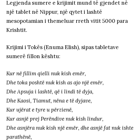
Legjenda sumere e krijimit mund të gjendet në
një tablet në Nippur, një qytet i lashtë
mesopotamian i themeluar rreth vitit 5000 para
Krishtit.
Krijimi i Tokës (Enuma Elish), sipas tabletave
sumerë fillon kështu:
Kur në fillim qielli nuk kish emër,
Dhe toka poshtë nuk kish as ajo një emër,
Dhe Apsuja i lashtë, që i lindi të dyja,
Dhe Kaosi, Tiamut, nëna e të dyjave,
Kur ujërat e tyre u përzienë,
Kur asnjë prej Perëndive nuk kish lindur,
Dhe asnjëra nuk kish një emër, dhe asnjë fat nuk ishte
parathënë,