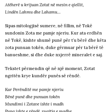
Atëherë u krijuan Zotat në mesin e qiellit,
Lindën Lahmu dhe Lahamu…
Sipas mitologjisë sumere, në fillim, në Tokë
sundonin Zota me pamje njeriu. Kur ata erdhën
në Tokë, kishte shumë punë për t’u bërë dhe këta
zota punuan tokën, duke gërmuar për ta bërë të
banueshme, si dhe duke nxjerrë mineralet e saj.
Tekstet përmendin që në një moment, Zotat
ngritën krye kundër punës së rëndë.
Kur Perënditë me pamje njeriu
Bënë punë dhe punuan tokën
Mundimi i Zotave ishte i madh
Puna ishte e rëndë, vuajtja e madhe.