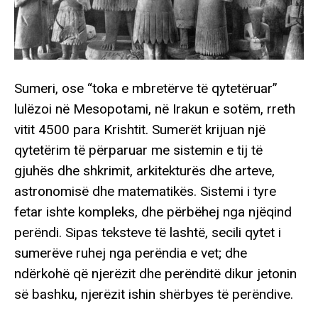
Sumeri, ose “toka e mbretërve të qytetëruar”
lulëzoi në Mesopotami, në Irakun e sotëm, rreth
vitit 4500 para Krishtit. Sumerët krijuan një
qytetërim të përparuar me sistemin e tij të
gjuhës dhe shkrimit, arkitekturës dhe arteve,
astronomisë dhe matematikës. Sistemi i tyre
fetar ishte kompleks, dhe përbëhej nga njëqind
perëndi. Sipas teksteve të lashtë, secili qytet i
sumerëve ruhej nga perëndia e vet; dhe
ndërkohë që njerëzit dhe perënditë dikur jetonin
së bashku, njerëzit ishin shërbyes të perëndive.