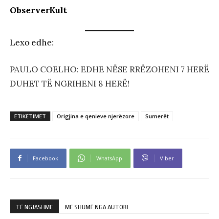
ObserverKult
Lexo edhe
:
PAULO COELHO: EDHE NËSE RRËZOHENI 7 HERË
DUHET TË NGRIHENI 8 HERË!
ETIKETIMET
Origjina e qenieve njerëzore
Sumerët
Facebook
WhatsApp
Viber
TË NGJASHME
MË SHUMË NGA AUTORI