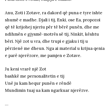
Anu, Zoti i Zotave, ra dakord që puna e tyre ishte
shumë e madhe. Djali i tij, Enki, ose Ea, propozoi
që të krijohej njeriu për të bërë punën, dhe me
ndihmën e gjysmë-motrës së tij, Ninkit, kështu
bëri. Një zot u vra, dhe trupi e gjaku i tij u
përzienë me dheun. Nga ai material u krijua qenia
e parë njerëzore, me pamjen e Zotave.
Ju keni vrarë një Zot
bashkë me personalitetin e tij
Unë ju kam hequr punën e rëndë
Mundimin tuaj ua kam ngarkuar njerëzve.
…