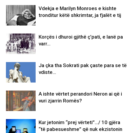
Vdekja e Marilyn Monroes e kishte
tronditur këtë shkrimtar, ja fjalët e tij
Korçës i dhuroi gjithë ç’pati, e lanë pa
varr…
Ja çka tha Sokrati pak çaste para se të
vdiste…
A ishte vërtet perandori Neron ai që i
vuri zjarrin Romës?
Kur jetonim “prej vërteti”…/ 10 gjëra
“të pabesueshme” që nuk ekzistonin