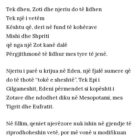
Tek dheu, Zoti dhe njeriu do të lidhen
Tek një i vetëm
Kështu që, deri në fund të kohërave
Mishi dhe Shpriti
që nga një Zot kanë dalë
Përgjithmonë të lidhur mes tyre të jenë.
Njeriu i parë u krijua në Eden, një fjalë sumere që
do të thotë “tokë e sheshtë”. Tek Epi i
Gilgameshit, Edeni përmendet si kopështi i
Zotave dhe ndodhet diku në Mesopotami, mes
Tigrit dhe Eufratit.
Në fillim, qeniet njerëzore nuk ishin në gjendje të
riprodhoheshin vetë, por më vonë u modifikuan