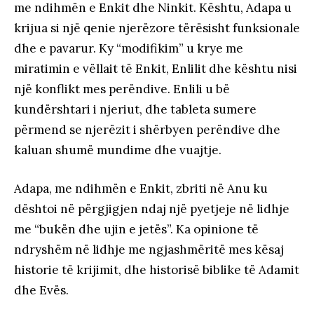
me ndihmën e Enkit dhe Ninkit. Kështu, Adapa u
krijua si një qenie njerëzore tërësisht funksionale
dhe e pavarur. Ky “modifikim” u krye me
miratimin e vëllait të Enkit, Enlilit dhe kështu nisi
një konflikt mes perëndive. Enlili u bë
kundërshtari i njeriut, dhe tableta sumere
përmend se njerëzit i shërbyen perëndive dhe
kaluan shumë mundime dhe vuajtje.
Adapa, me ndihmën e Enkit, zbriti në Anu ku
dështoi në përgjigjen ndaj një pyetjeje në lidhje
me “bukën dhe ujin e jetës”. Ka opinione të
ndryshëm në lidhje me ngjashmëritë mes kësaj
historie të krijimit, dhe historisë biblike të Adamit
dhe Evës.