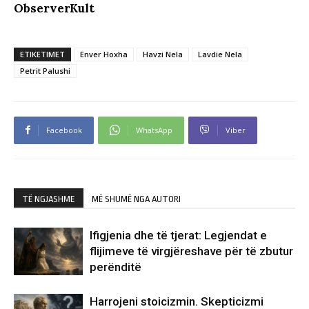
ObserverKult
ETIKETIMET
Enver Hoxha
Havzi Nela
Lavdie Nela
Petrit Palushi
Facebook
WhatsApp
Viber
TË NGJASHME
MË SHUMË NGA AUTORI
Ifigjenia dhe të tjerat: Legjendat e
flijimeve të virgjëreshave për të zbutur
perënditë
Harrojeni stoicizmin. Skepticizmi