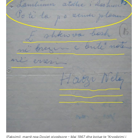
(Faksimil, marrë nga Dosjet gjyqësore – Maj 1967 dhe botue te “Kryqëzimi i