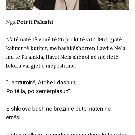
Nga
Petrit Palushi
N’atë natë të vonë të 26 prillit të vitit l967, gjatë
kalimit të kufinit, me bashkëshorten Lavdie Nela,
mu te Piramida, Havzi Nela shënoi në një fletë
blloku vargjet e mëposhtme:
“Lamtumirë, Atdhe i dashun,
Po të la, po zemërplasun”.
E shkrova bash në brezin e butë, natën në
errësi…
Fletën e bllokut e vendosi në një degë lajthie dhe