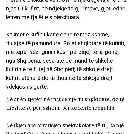
njësiti i kufirit, në ndjekje të gjurmëve, gjeti edhe
letrën me fjalët e sipërcituara.
Kalimet e kufinit kanë qenë të rrezikshme,
thuajse të pamundura. Rojat shqiptare të kufinit,
më tepër vëzhgonin kush përpiqej të largohej
nga Shqipëria, sesa atë që mund të shkelte
kufirin e të futej në Shqipëri; të shkoje drejt
kufirit atëherë do të thoshte të shkoje drejt
vdekjes i sigurtë.
Në anën tjetër, në rast se njeriu shpëtonte, do të
thoshte se përjashtimi përforconte rregullin.
Në ikjen apo arratisjen spektakolare të tij, ka një