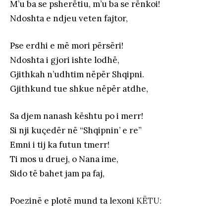
M’u ba se psherëtiu, m’u ba se rënkoi!
Ndoshta e ndjeu veten fajtor,
Pse erdhi e më mori përsëri!
Ndoshta i gjori ishte lodhë,
Gjithkah n’udhtim nëpër Shqipni.
Gjithkund tue shkue nëpër atdhe,
Sa djem nanash kështu po i merr!
Si nji kuçedër në “Shqipnin’ e re”
Emni i tij ka futun tmerr!
Ti mos u druej, o Nana ime,
Sido të bahet jam pa faj,
Poezinë e plotë mund ta lexoni
KËTU: