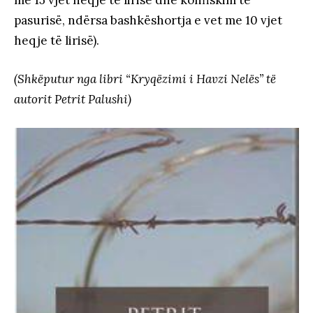
me 15 vjet heqje të lirisë dhe konfiskim të
pasurisë, ndërsa bashkëshortja e vet me 10 vjet
heqje të lirisë).
(Shkëputur nga libri “Kryqëzimi i Havzi Nelës” të
autorit Petrit Palushi)