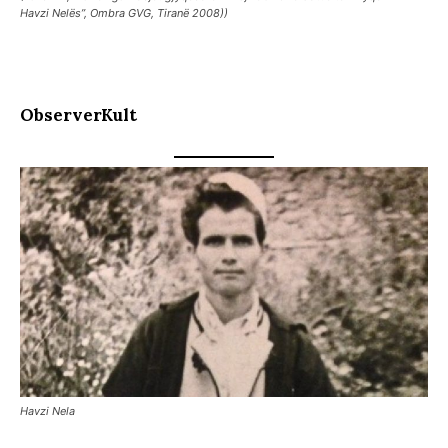
Havzi Nelës”, Ombra GVG, Tiranë 2008))
ObserverKult
Havzi Nela