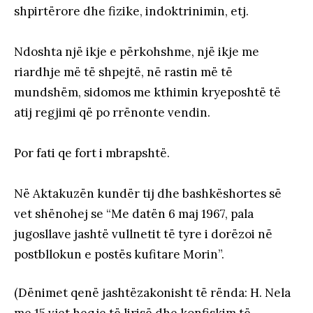
shpirtërore dhe fizike, indoktrinimin, etj.
Ndoshta një ikje e përkohshme, një ikje me
riardhje më të shpejtë, në rastin më të
mundshëm, sidomos me kthimin kryeposhtë të
atij regjimi që po rrënonte vendin.
Por fati qe fort i mbrapshtë.
Në Aktakuzën kundër tij dhe bashkëshortes së
vet shënohej se “Me datën 6 maj 1967, pala
jugosllave jashtë vullnetit të tyre i dorëzoi në
postbllokun e postës kufitare Morin”.
(Dënimet qenë jashtëzakonisht të rënda: H. Nela