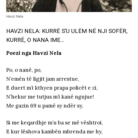
Havzi Nela
HAVZI NELA: KURRË S’U ULËM NË NJI SOFËR,
KURRË, O NANA IME…
Poezi nga Havzi Nela
Po, o nanë, po,
N’emën të ligjit jam arrestue,
E duert m’i kthyen prapa policët e zi,
N’hekur me tutjus m’i kanë ngujue!
Me gazin 69 u pamë sy ndër sy,
Si me keqardhje m’u ba se më vështroi,
E kur lëshova kambën mbrenda me hy,