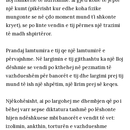
lloj fisnikërie të ndritshme: ai gjeti kohë të jepte
një kumt (pikërisht kur edhe koha fizike
mungonte se në çdo moment mund t’i shkonte
kryet), se po linte vendin e tij përmes një trazimi
të madh shpirtëror.
Prandaj lamtumira e tij qe një lamtumirë e
përvajshme. Në largimin e tij gjithashtu ka një lloj
dëshmie se vendi po kthehej në pezmatim të
vazhdueshëm për banorët e tij dhe largimi prej tij
mund të ish një shpëtim, një lirim prej së keqes.
Njëkohësisht, ai po largohej me dhembjen që po i
bëhej varr sepse diktatura tashmë po lëshonte
hijen ndëshkuese mbi banorët e vendit të vet:
izolimin, ankthin, torturën e vazhdueshme