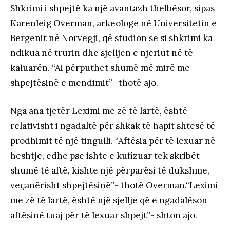
Shkrimi i shpejtë ka një avantazh thelbësor, sipas
Karenleig Overman, arkeologe në Universitetin e
Bergenit në Norvegji, që studion se si shkrimi ka
ndikua në trurin dhe sjelljen e njeriut në të
kaluarën. “Ai përputhet shumë më mirë me
shpejtësinë e mendimit”- thotë ajo.
Nga ana tjetër Leximi me zë të lartë, është
relativisht i ngadaltë për shkak të hapit shtesë të
prodhimit të një tingulli. “Aftësia për të lexuar në
heshtje, edhe pse ishte e kufizuar tek skribët
shumë të aftë, kishte një përparësi të dukshme,
veçanërisht shpejtësinë”- thotë Overman.“Leximi
me zë të lartë, është një sjellje që e ngadalëson
aftësinë tuaj për të lexuar shpejt”- shton ajo.