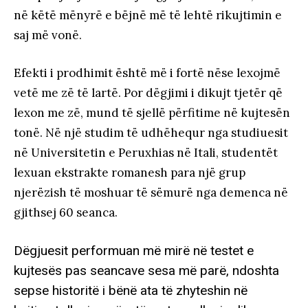
në këtë mënyrë e bëjnë më të lehtë rikujtimin e
saj më vonë.
Efekti i prodhimit është më i fortë nëse lexojmë
vetë me zë të lartë. Por dëgjimi i dikujt tjetër që
lexon me zë, mund të sjellë përfitime në kujtesën
tonë. Në një studim të udhëhequr nga studiuesit
në Universitetin e Peruxhias në Itali, studentët
lexuan ekstrakte romanesh para një grup
njerëzish të moshuar të sëmurë nga demenca në
gjithsej 60 seanca.
Dëgjuesit performuan më mirë në testet e
kujtesës pas seancave sesa më parë, ndoshta
sepse historitë i bënë ata të zhyteshin në