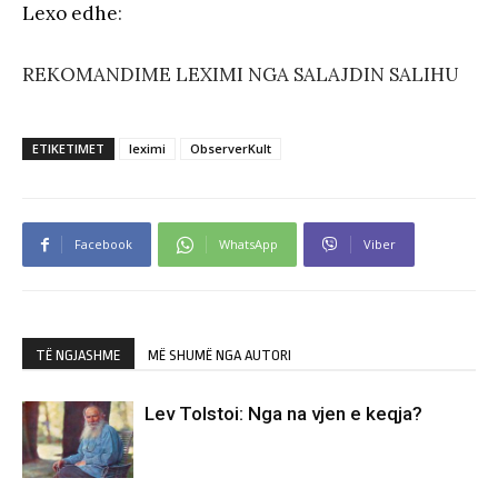
Lexo edhe
:
REKOMANDIME LEXIMI NGA SALAJDIN SALIHU
ETIKETIMET
leximi
ObserverKult
Facebook
WhatsApp
Viber
TË NGJASHME
MË SHUMË NGA AUTORI
Lev Tolstoi: Nga na vjen e keqja?