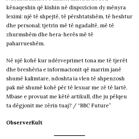
kënaqeshin që kishin në dispozicion dy mënyra
leximi: një të shpejtë, të përshtatshëm, të heshtur
dhe personal; tjetrin më të ngadaltë, më të
zhurmshëm dhe hera-herës më të
paharrueshëm.
Në një kohë kur ndërveprimet tona me të tjerët
dhe breshëria e informacionit që marrim janë
shumë kalimtare, ndoshta ia vlen të shpenzosh
pak më shumë kohë për të lexuar me zë të lartë.
Mbase e provuat me këtë artikull, dhe ju pëlqeu
ta dëgjonit me zërin tuaj? / “BBC Future”
ObserverKult