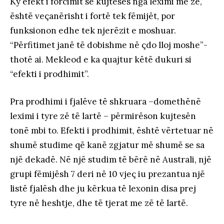
Ky efekt i forcimit së kujtesës nga leximi me zë,
është veçanërisht i fortë tek fëmijët, por
funksionon edhe tek njerëzit e moshuar.
“Përfitimet janë të dobishme në çdo lloj moshe”-
thotë ai. Mekleod e ka quajtur këtë dukuri si
“efekti i prodhimit”.
Pra prodhimi i fjalëve të shkruara –domethënë
leximi i tyre zë të lartë – përmirëson kujtesën
tonë mbi to. Efekti i prodhimit, është vërtetuar në
shumë studime që kanë zgjatur më shumë se sa
një dekadë. Në një studim të bërë në Australi, një
grupi fëmijësh 7 deri në 10 vjeç iu prezantua një
listë fjalësh dhe ju kërkua të lexonin disa prej
tyre në heshtje, dhe të tjerat me zë të lartë.