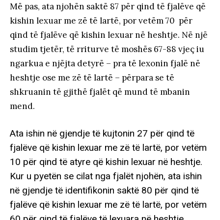
Më pas, ata njohën saktë 87 për qind të fjalëve që
kishin lexuar me zë të lartë, por vetëm 70 për
qind të fjalëve që kishin lexuar në heshtje. Në një
studim tjetër, të rriturve të moshës 67-88 vjeç iu
ngarkua e njëjta detyrë – pra të lexonin fjalë në
heshtje ose me zë të lartë – përpara se të
shkruanin të gjithë fjalët që mund të mbanin
mend.
Ata ishin në gjendje të kujtonin 27 për qind të
fjalëve që kishin lexuar me zë të lartë, por vetëm
10 për qind të atyre që kishin lexuar në heshtje.
Kur u pyetën se cilat nga fjalët njohën, ata ishin
në gjendje të identifikonin saktë 80 për qind të
fjalëve që kishin lexuar me zë të lartë, por vetëm
60 për qind të fjalëve të lexuara në heshtje.