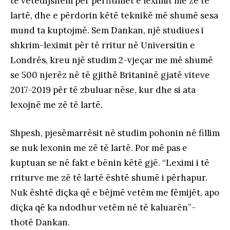
të vetëdijshëm për përfitimet e leximit me zë të
lartë, dhe e përdorin këtë teknikë më shumë sesa
mund ta kuptojmë. Sem Dankan, një studiues i
shkrim-leximit për të rritur në Universitin e
Londrës, kreu një studim 2-vjeçar me më shumë
se 500 njerëz në të gjithë Britaninë gjatë viteve
2017-2019 për të zbuluar nëse, kur dhe si ata
lexojnë me zë të lartë.
Shpesh, pjesëmarrësit në studim pohonin në fillim
se nuk lexonin me zë të lartë. Por më pas e
kuptuan se në fakt e bënin këtë gjë. “Leximi i të
rriturve me zë të lartë është shumë i përhapur.
Nuk është diçka që e bëjmë vetëm me fëmijët, apo
diçka që ka ndodhur vetëm në të kaluarën”-
thotë Dankan.