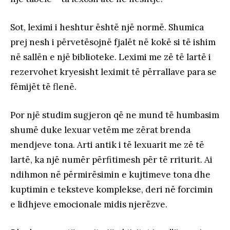
Sot, leximi i heshtur është një normë. Shumica
prej nesh i përvetësojnë fjalët në kokë si të ishim
në sallën e një biblioteke. Leximi me zë të lartë i
rezervohet kryesisht leximit të përrallave para se
fëmijët të flenë.
Por një studim sugjeron që ne mund të humbasim
shumë duke lexuar vetëm me zërat brenda
mendjeve tona. Arti antik i të lexuarit me zë të
lartë, ka një numër përfitimesh për të rriturit. Ai
ndihmon në përmirësimin e kujtimeve tona dhe
kuptimin e teksteve komplekse, deri në forcimin
e lidhjeve emocionale midis njerëzve.