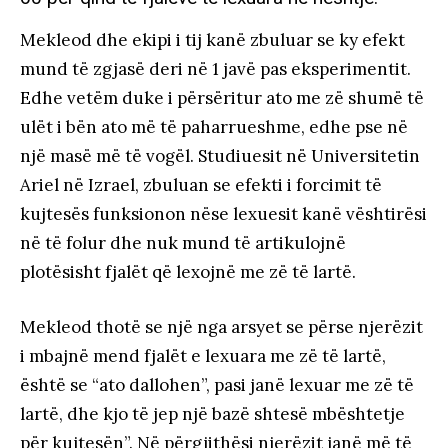
Mekleod dhe ekipi i tij kanë zbuluar se ky efekt
mund të zgjasë deri në 1 javë pas eksperimentit.
Edhe vetëm duke i përsëritur ato me zë shumë të
ulët i bën ato më të paharrueshme, edhe pse në
një masë më të vogël. Studiuesit në Universitetin
Ariel në Izrael, zbuluan se efekti i forcimit të
kujtesës funksionon nëse lexuesit kanë vështirësi
në të folur dhe nuk mund të artikulojnë
plotësisht fjalët që lexojnë me zë të lartë.
Mekleod thotë se një nga arsyet se përse njerëzit
i mbajnë mend fjalët e lexuara me zë të lartë,
është se “ato dallohen”, pasi janë lexuar me zë të
lartë, dhe kjo të jep një bazë shtesë mbështetje
për kujtesën”. Në përgjithësi njerëzit janë më të