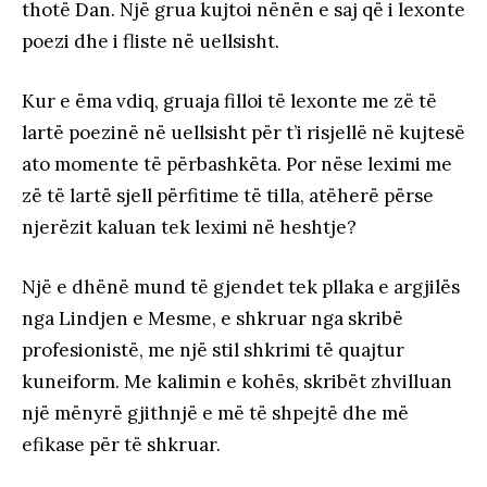
thotë Dan. Një grua kujtoi nënën e saj që i lexonte
poezi dhe i fliste në uellsisht.
Kur e ëma vdiq, gruaja filloi të lexonte me zë të
lartë poezinë në uellsisht për t’i risjellë në kujtesë
ato momente të përbashkëta. Por nëse leximi me
zë të lartë sjell përfitime të tilla, atëherë përse
njerëzit kaluan tek leximi në heshtje?
Një e dhënë mund të gjendet tek pllaka e argjilës
nga Lindjen e Mesme, e shkruar nga skribë
profesionistë, me një stil shkrimi të quajtur
kuneiform. Me kalimin e kohës, skribët zhvilluan
një mënyrë gjithnjë e më të shpejtë dhe më
efikase për të shkruar.