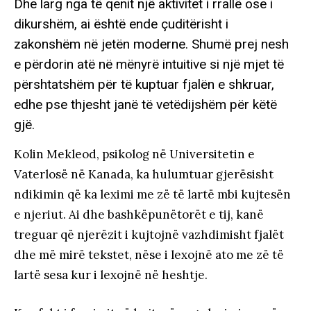
Dhe larg nga të qenit një aktivitet i rrallë ose i
dikurshëm, ai është ende çuditërisht i
zakonshëm në jetën moderne. Shumë prej nesh
e përdorin atë në mënyrë intuitive si një mjet të
përshtatshëm për të kuptuar fjalën e shkruar,
edhe pse thjesht janë të vetëdijshëm për këtë
gjë.
Kolin Mekleod, psikolog në Universitetin e
Vaterlosë në Kanada, ka hulumtuar gjerësisht
ndikimin që ka leximi me zë të lartë mbi kujtesën
e njeriut. Ai dhe bashkëpunëtorët e tij, kanë
treguar që njerëzit i kujtojnë vazhdimisht fjalët
dhe më mirë tekstet, nëse i lexojnë ato me zë të
lartë sesa kur i lexojnë në heshtje.