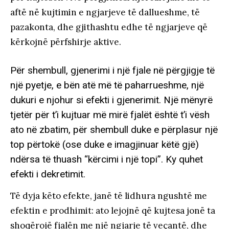
aftë në kujtimin e ngjarjeve të dallueshme, të
pazakonta, dhe gjithashtu edhe të ngjarjeve që
kërkojnë përfshirje aktive.
Për shembull, gjenerimi i një fjale në përgjigje të
një pyetje, e bën atë më të paharrueshme, një
dukuri e njohur si efekti i gjenerimit. Një mënyrë
tjetër për t’i kujtuar më mirë fjalët është t’i vësh
ato në zbatim, për shembull duke e përplasur një
top përtokë (ose duke e imagjinuar këtë gjë)
ndërsa të thuash “kërcimi i një topi”. Ky quhet
efekti i dekretimit.
Të dyja këto efekte, janë të lidhura ngushtë me
efektin e prodhimit: ato lejojnë që kujtesa jonë ta
shoqërojë fjalën me një ngjarje të veçantë, dhe