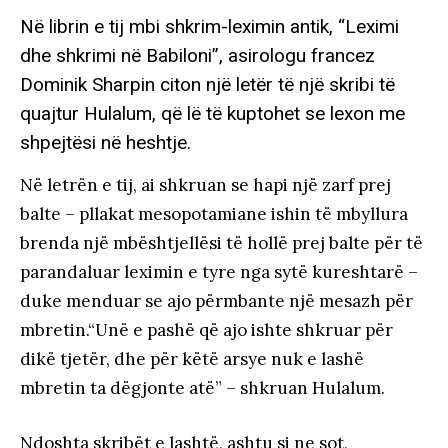
Në librin e tij mbi shkrim-leximin antik, “Leximi
dhe shkrimi në Babiloni”, asirologu francez
Dominik Sharpin citon një letër të një skribi të
quajtur Hulalum, që lë të kuptohet se lexon me
shpejtësi në heshtje.
Në letrën e tij, ai shkruan se hapi një zarf prej
balte – pllakat mesopotamiane ishin të mbyllura
brenda një mbështjellësi të hollë prej balte për të
parandaluar leximin e tyre nga sytë kureshtarë –
duke menduar se ajo përmbante një mesazh për
mbretin.“Unë e pashë që ajo ishte shkruar për
dikë tjetër, dhe për këtë arsye nuk e lashë
mbretin ta dëgjonte atë” – shkruan Hulalum.
Ndoshta skribët e lashtë, ashtu si ne sot,