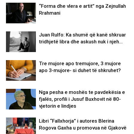
“Forma dhe vlera e artit” nga Zejnullah
Rrahmani
Juan Rulfo: Ka shumë që kanë shkruar
tridhjetë libra dhe askush nuk i njeh…
Tre mujore apo tremujore, 3 mujore
apo 3-mujore- si duhet të shkruhet?
Nga pesha e moshës te pavdekësia e
fjalës, profili i Jusuf Buxhovit në 80-
vjetorin e lindjes
Libri “Fallxhorja” i autores Blerina
Rogova Gaxha u promovua në Gjakovë