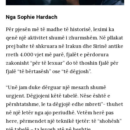
Nga Sophie Hardach
Për pjesën më të madhe të historisë, leximi ka
qenë një aktivitet shumë i zhurmshëm. Në pllakat
prej balte të shkruara në Irakun dhe Sirinë antike
rreth 4.000 vjet më parë, fjalët e përdorura
zakonisht “për të lexuar” do të thoshin fjalë për
fjalë “të bërtasësh” ose “të dëgjosh”.
“Unë jam duke dërguar një mesazh shumë
urgjent. Dëgjojeni këtë tabelë. Nëse është e
përshtatshme, le ta dëgjojë edhe mbreti”- thuhet
në një letër nga ajo periudhë. Vetëm herë pas
here, përmendet një teknikë tjetër: të “shohësh”
një tabelë – ta lexosh atë në heshtje.