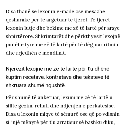
Disa thanë se lexonin e-maile ose mesazhe
qesharake për të argëtuar të tjerët. Të tjerët
lexonin lutje dhe bekime me zë të lartë për arsye
shpirtërore. Shkrimtarët dhe përkthyesit lexojnë
punët e tyre me zë të lartë për të dëgjuar ritmin
dhe rrjedhën e mendimit.
Njerëzit lexojnë me zë të lartë për t’u dhënë
kuptim recetave, kontratave dhe teksteve të
shkruara shumë ngushtë.
Për shumë të anketuar, leximi me zë të lartë u
sillte gëzim, rehati dhe ndjenjën e përkatësisë.
Disa u lexonin miqve të sëmurë ose që po vdisnin
si “një mënyrë për t`u arratisur së bashku diku,