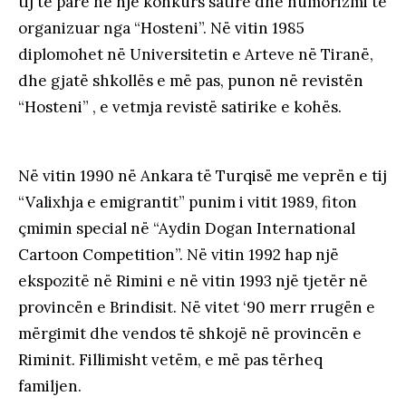
tij të parë në një konkurs satire dhe humorizmi të
organizuar nga “Hosteni”. Në vitin 1985
diplomohet në Universitetin e Arteve në Tiranë,
dhe gjatë shkollës e më pas, punon në revistën
“Hosteni” , e vetmja revistë satirike e kohës.
Në vitin 1990 në Ankara të Turqisë me veprën e tij
“Valixhja e emigrantit” punim i vitit 1989, fiton
çmimin special në “Aydin Dogan International
Cartoon Competition”. Në vitin 1992 hap një
ekspozitë në Rimini e në vitin 1993 një tjetër në
provincën e Brindisit. Në vitet ‘90 merr rrugën e
mërgimit dhe vendos të shkojë në provincën e
Riminit. Fillimisht vetëm, e më pas tërheq
familjen.