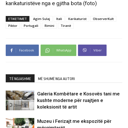
karikaturistëve nga e gjitha bota (foto)
ETIKETIMET
Agim Sulaj
Itali
Karikaturist
ObserverKult
Piktor
Portugali
Rimini
Tiranë
Facebook
WhatsApp
Viber
TË NGJASHME
MË SHUMË NGA AUTORI
Galeria Kombëtare e Kosovës tani me
kushte moderne për ruajtjen e
koleksionit të artit
Muzeu i Ferizajt me ekspozitë për
mërgimtarët