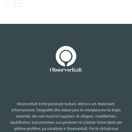
ObserverKult është portal për kulturë, letërsi e art. Materialet,
informacionet, fotografitë dhe videot janë të mbrojtura me të drejta
autoriale. Ato nuk mund të kopjohen, të shtypen, modifikohen,
ripublikohen, transmetohen ose përdoren në çfarëdo forme tjetër për
qëllime përfitimi, pa miratimin e ObserverKult. Për të shfrytëzuar