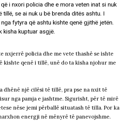
n që i nxori policia dhe e mora veten inat si nuk
tillë, se ai nuk u bë brenda ditës ashtu. I
j nga fytyra që ashtu kishte qenë gjithë jetën.
k kisha kuptuar asgjë.
hte nxjerrë policia dhe me vete thashë se ishte
ë kishte qenë i tillë, unë do ta kisha njohur me
dhënë një cilësi të tillë, pra pse na nxit të
sur nga pamja e jashtme. Sigurisht, për të mirë
ese nëse jemi përballë situatash të tilla. Por ka
 harxhon energji në mënyrë të panevojshme.