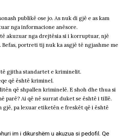
onash publikë ose jo. As nuk di gjë e as kam
ituar nga informacione anësore.
ë akuzuar nga drejtësia si i korruptuar, një
s. Befas, portreti tij nuk ka asgjë të ngjashme me
ë gjitha standartet e kriminelit.
eqe që është kriminel.
 ditën që shpallen kriminelë. E shoh dhe thua si
parë? Ai që në surrat duket se është i tillë.
 gjë, pa lexuar etiketën e freskët që i është
ohuri im i dikurshëm u akuzua si pedofil. Qe