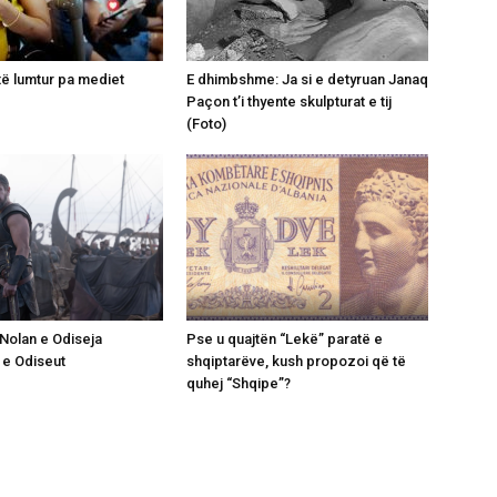
të lumtur pa mediet
E dhimbshme: Ja si e detyruan Janaq
Paçon t’i thyente skulpturat e tij
(Foto)
: Nolan e Odiseja
Pse u quajtën “Lekë” paratë e
 e Odiseut
shqiptarëve, kush propozoi që të
quhej “Shqipe”?