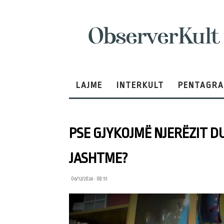
ObserverKult
LAJME
INTERKULT
PENTAGR
PSE GJYKOJMË NJERËZIT D
JASHTME?
06/12/2024 • 08:51