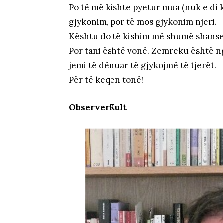
Po të më kishte pyetur mua (nuk e di ku
gjykonim, por të mos gjykonim njeri.
Kështu do të kishim më shumë shanse 
Por tani është vonë. Zemreku është ng
jemi të dënuar të gjykojmë të tjerët.
Për të keqen tonë!
ObserverKult