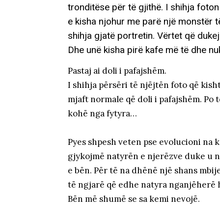
tronditëse për të gjithë. I shihja foto
e kisha njohur me parë një monstër të 
shihja gjatë portretin. Vërtet që duke
Dhe unë kisha pirë kafe më të dhe nu
Pastaj ai doli i pafajshëm.
I shihja përsëri të njëjtën foto që kis
mjaft normale që doli i pafajshëm. Po t
kohë nga fytyra…
Pyes shpesh veten pse evolucioni na ka 
gjykojmë natyrën e njerëzve duke u ni
e bën. Për të na dhënë një shans mbijet
të ngjarë që edhe natyra nganjëherë
Bën më shumë se sa kemi nevojë.