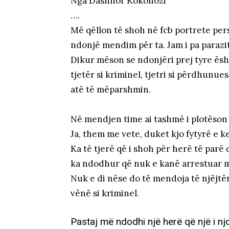
Nga Dashnor Kokonozi
….
Më qëllon të shoh në fcb portrete pers
ndonjë mendim për ta. Jam i pa paraz
Dikur mëson se ndonjëri prej tyre ësht
tjetër si kriminel, tjetri si përdhunue
atë të mëparshmin.
Në mendjen time ai tashmë i plotëson t
Ja, them me vete, duket kjo fytyrë e k
Ka të tjerë që i shoh për herë të parë
ka ndodhur që nuk e kanë arrestuar më 
Nuk e di nëse do të mendoja të njëjtën
vënë si kriminel.
Pastaj më ndodhi një herë që një i nj