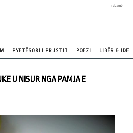
reklamë
AM
PYETËSORI I PRUSTIT
POEZI
LIBËR & IDE
UKE U NISUR NGA PAMJA E