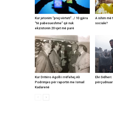
Kur jetonim “prej vërteti”…/ 10 gjëra
A ishim më 
“të pabesueshme” që nuk
sociale?
ekzistonin 20 vjet më parë
Kur Dritëro Agolli i rrëfehej Ali
Elvi Sidheri
Podrimjes për raportin me Ismail
përçudnuar
Kadarenë