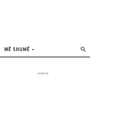
MË SHUMË
reklamë