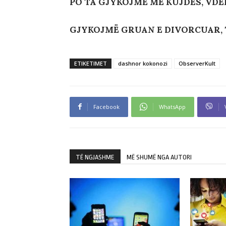
PO TA GJYKOJMË ME KUJDES, VDE
GJYKOJMË GRUAN E DIVORCUAR,
ETIKETIMET
dashnor kokonozi
ObserverKult
Facebook
WhatsApp
TË NGJASHME
MË SHUMË NGA AUTORI