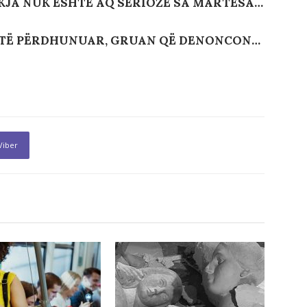
KJA NUK ËSHTË AQ SERIOZE SA MARTESA…
 TË PËRDHUNUAR, GRUAN QË DENONCON…
Viber