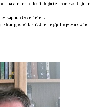
 isha atëherë), do t’i thoja të na mësonte jo të
të kapnim të vërtetën.
rehur gjenetikisht dhe ne gjithë jetën do të