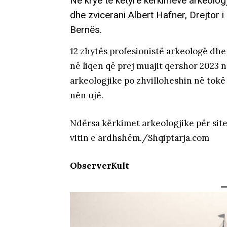
Në krye të këtyre kërkimeve arkeologj
dhe zvicerani Albert Hafner, Drejtor i 
Bernës.
12 zhytës profesionistë arkeologë dh
në liqen që prej muajit qershor 2023 
arkeologjike po zhvilloheshin në tok
nën ujë.
Ndërsa kërkimet arkeologjike për sitet
vitin e ardhshëm./Shqiptarja.com
ObserverKult