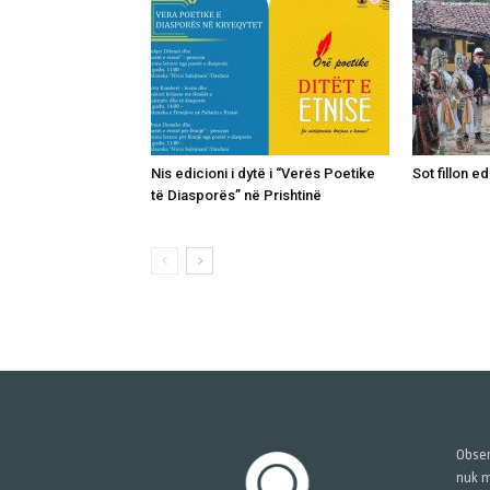
Nis edicioni i dytë i “Verës Poetike
Sot fillon ed
të Diasporës” në Prishtinë
Obser
nuk m