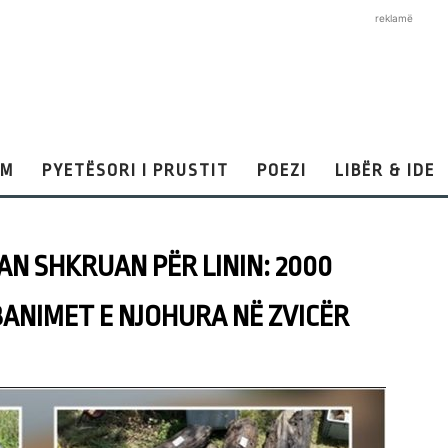
reklamë
AM
PYETËSORI I PRUSTIT
POEZI
LIBËR & IDE
AN SHKRUAN PËR LININ: 2000
DBANIMET E NJOHURA NË ZVICËR