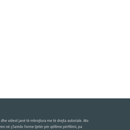
ë dhe videot janë të mbrojtura me të drejta autoriale. Ato
n në çfarëdo forme tjetër për qëllime përfitimi, pa