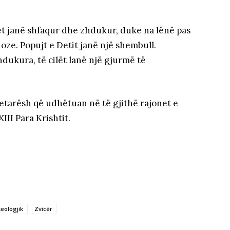
met janë shfaqur dhe zhdukur, duke na lënë pas
ioze. Popujt e Detit janë një shembull.
hdukura, të cilët lanë një gjurmë të
detarësh që udhëtuan në të gjithë rajonet e
II Para Krishtit.
eologjik
Zvicër