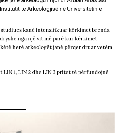
ike janë arkeologu i njohur Ardian Anastasi
Institutit të Arkeologjisë në Universitetin e
e studiues kanë intensifikuar kërkimet brenda
ndryshe nga një vit më parë kur kërkimet
ë këtë herë arkeologët janë përqendruar vetëm
 LIN 1, LIN 2 dhe LIN 3 pritet të përfundojnë