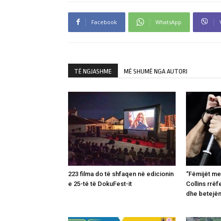
Facebook
WhatsApp
TË NGJASHME
MË SHUMË NGA AUTORI
223 filma do të shfaqen në edicionin
“Fëmijët me
e 25-të të DokuFest-it
Collins rrëf
dhe betejë