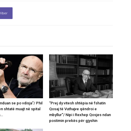
Viber
nduan se po vdisja”/ Phil
“Prej dy vitesh shtëpia në fshatin
en shtatë muajt në spital
Qosaj të Vuthajve qëndroi e
n…
mbyllur”/ Nipi i Rexhep Qosjes ndan
postimin prekës për gjyshin