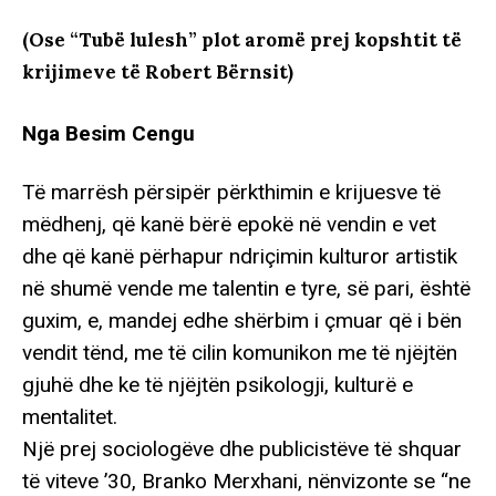
(Ose “Tubë lulesh” plot aromë prej kopshtit të
krijimeve të Robert Bërnsit)
Nga Besim Cengu
Të marrësh përsipër përkthimin e krijuesve të
mëdhenj, që kanë bërë epokë në vendin e vet
dhe që kanë përhapur ndriçimin kulturor artistik
në shumë vende me talentin e tyre, së pari, është
guxim, e, mandej edhe shërbim i çmuar që i bën
vendit tënd, me të cilin komunikon me të njëjtën
gjuhë dhe ke të njëjtën psikologji, kulturë e
mentalitet.
Një prej sociologëve dhe publicistëve të shquar
të viteve ’30, Branko Merxhani, nënvizonte se “ne