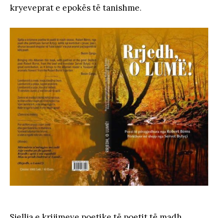
kryeveprat e epokës të tanishme
.
Sjellja e krijimeve poetike të poetit të madh