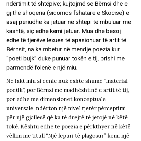
ndërtimit të shtëpive; kujtojmë se Bërnsi dhe e
gjithë shoqëria (sidomos fshatare e Skocisë) e
asaj periudhe ka jetuar në shtëpi të mbuluar me
kashtë, siç edhe kemi jetuar. Mua dhe besoj
edhe të tjerëve lexues të apasionuar të artit të
Bërnsit, na ka mbetur në mendje poezia kur
“poeti bujk” duke punuar tokën e tij, prishi me
parmendë folenë e një miu.
Në fakt miu si qenie nuk është shumë “material
poetik”, por Bërnsi me madhështinë e artit të tij,
por edhe me dimensionet konceptuale
universale, ndërton një nivel tjetër përceptimi
për një gjallesë që ka të drejtë të jetojë në këtë
tokë. Kështu edhe te poezia e përkthyer në këtë
vëllim me titull “Një lepuri të plagosur” kemi një