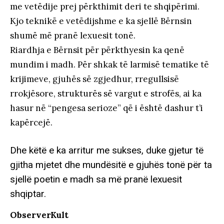
me vetëdije prej përkthimit deri te shqipërimi.
Kjo teknikë e vetëdijshme e ka sjellë Bërnsin
shumë më pranë lexuesit tonë.
Riardhja e Bërnsit për përkthyesin ka qenë
mundim i madh. Për shkak të larmisë tematike të
krijimeve, gjuhës së zgjedhur, rregullsisë
rrokjësore, strukturës së vargut e strofës, ai ka
hasur në “pengesa serioze” që i është dashur t’i
kapërcejë.
Dhe këtë e ka arritur me sukses, duke gjetur të
gjitha mjetet dhe mundësitë e gjuhës tonë për ta
sjellë poetin e madh sa më pranë lexuesit
shqiptar.
ObserverKult