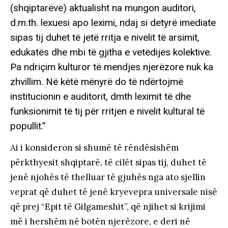
(shqiptarëve) aktualisht na mungon auditori,
d.m.th. lexuesi apo leximi, ndaj si detyrë imediate
sipas tij duhet të jetë rritja e nivelit të arsimit,
edukatës dhe mbi të gjitha e vetëdijes kolektive.
Pa ndriçim kulturor të mendjes njerëzore nuk ka
zhvillim. Në këtë mënyrë do të ndërtojmë
institucionin e auditorit, dmth leximit të dhe
funksionimit të tij për rritjen e nivelit kultural të
popullit.”
Ai i konsideron si shumë të rëndësishëm
përkthyesit shqiptarë, të cilët sipas tij, duhet të
jenë njohës të thelluar të gjuhës nga ato sjellin
veprat që duhet të jenë kryevepra universale nisë
që prej “Epit të Gilgameshit”, që njihet si krijimi
më i hershëm në botën njerëzore, e deri në