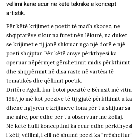
vëllimi kanë ecur në këtë teknikë e koncept
artistik.
Për këtë krijimet e poetit të madh skocez, ne
shqiptarëve sikur na futet nën lëkurë, na duket
se krijimet e tij janë shkruar nga një dorë e një
poeti shqiptar. Për këtë arsye përkthyesi ka
operuar nëpërmjet gërshetimit midis përkthimit
dhe shqipërimit në disa raste në vartësi të
tematikës dhe qëllimit poetik.
Dritëro Agolli kur botoi poezitë e Bërnsit më vitin
1987, jo më kot poezive të tij gjatë përkthimit u ka
dhënë ngjyrën e krijimeve tona për t’u shijuar sa
më mirë, por edhe për t’u observuar më kollaj.
Në këtë hulli konceptimi ka ecur edhe përkthyesi
i këtij vëllimi, i cili në shumë poezi ka “rrëshqitur”