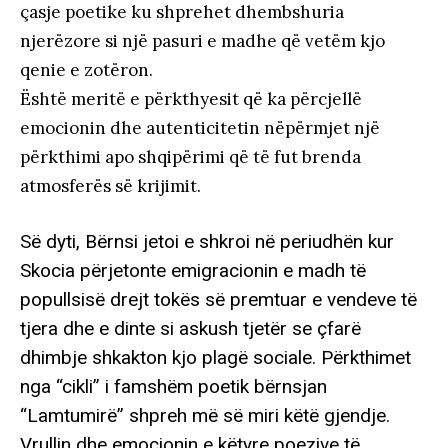
çasje poetike ku shprehet dhembshuria
njerëzore si një pasuri e madhe që vetëm kjo
qenie e zotëron.
Është meritë e përkthyesit që ka përcjellë
emocionin dhe autenticitetin nëpërmjet një
përkthimi apo shqipërimi që të fut brenda
atmosferës së krijimit.
Së dyti, Bërnsi jetoi e shkroi në periudhën kur
Skocia përjetonte emigracionin e madh të
popullsisë drejt tokës së premtuar e vendeve të
tjera dhe e dinte si askush tjetër se çfarë
dhimbje shkakton kjo plagë sociale. Përkthimet
nga “cikli” i famshëm poetik bërnsjan
“Lamtumirë” shpreh më së miri këtë gjendje.
Vrullin dhe emocionin e këtyre poezive të