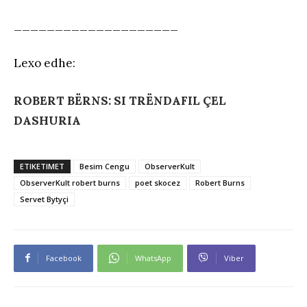
____________________
Lexo edhe:
ROBERT BËRNS: SI TRËNDAFIL ÇEL
DASHURIA
ETIKETIMET
Besim Cengu
ObserverKult
ObserverKult robert burns
poet skocez
Robert Burns
Servet Bytyçi
Facebook
WhatsApp
Viber