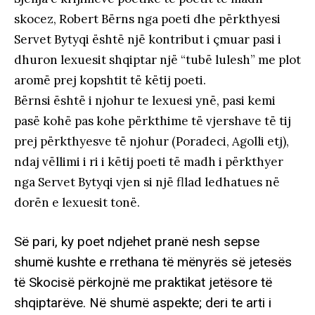
skocez, Robert Bërns nga poeti dhe përkthyesi
Servet Bytyqi është një kontribut i çmuar pasi i
dhuron lexuesit shqiptar një “tubë lulesh” me plot
aromë prej kopshtit të këtij poeti.
Bërnsi është i njohur te lexuesi ynë, pasi kemi
pasë kohë pas kohe përkthime të vjershave të tij
prej përkthyesve të njohur (Poradeci, Agolli etj),
ndaj vëllimi i ri i këtij poeti të madh i përkthyer
nga Servet Bytyqi vjen si një fllad ledhatues në
dorën e lexuesit tonë.
Së pari, ky poet ndjehet pranë nesh sepse
shumë kushte e rrethana të mënyrës së jetesës
të Skocisë përkojnë me praktikat jetësore të
shqiptarëve. Në shumë aspekte; deri te arti i