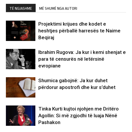
TË NGJASHME
MË SHUMË NGA AUTORI
Projektimi krijues dhe kodet e
heshtjes përballë harresës te Naime
Beqiraj
Ibrahim Rugova: Ja kur i kemi shenjat e
para të censurës në letërsinë
evropiane
Shumica gabojnë: Ja kur duhet
përdorur apostrofi dhe kur s’duhet
Tinka Kurti kujtoi njohjen me Dritëro
Agollin: Si më zgjodhi të luaja Nënë
Pashakon