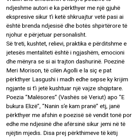
ndjeshme autori e ka përkthyer me një gjuhë
ekspresive sikur t’i ketë shkruajtur vetë pasi ai
është brenda ndjesisë dhe botës shpirtërore të
njohur e përjetuar personalisht.
Së treti, kushtet, relievi, praktika e përditshme e
jetesës mentaliteti është i ngjashëm, emocioni
dhe mënyra se si ai trajton dashurinë. Poezinë
Meri Morison, të cilën Agolli e la siç e pat
përkthyer Lasgushi i madh edhe sepse ky krijim
ngjante si t’i jetë kushtuar një vajze shqiptare.
Poezia “Malësores” (Vashës së Veriut) apo “E
bukura Elizë”, “Nanin s’e kam pranë” etj, janë
përkthyer me afshin e poezisë së vendit tonë por
edhe me ndjesinë dhe afërsinë sikur jemi në të
njëjtin mjedis. Disa prej përkthimeve të këtij