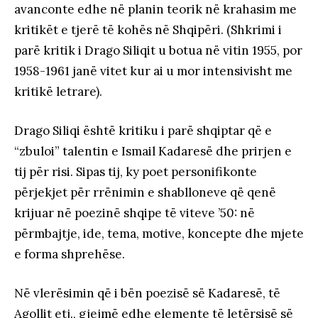
avanconte edhe në planin teorik në krahasim me
kritikët e tjerë të kohës në Shqipëri. (Shkrimi i
parë kritik i Drago Siliqit u botua në vitin 1955, por
1958-1961 janë vitet kur ai u mor intensivisht me
kritikë letrare).
Drago Siliqi është kritiku i parë shqiptar që e
“zbuloi” talentin e Ismail Kadaresë dhe prirjen e
tij për risi. Sipas tij, ky poet personifikonte
përjekjet për rrënimin e shablloneve që qenë
krijuar në poezinë shqipe të viteve ’50: në
përmbajtje, ide, tema, motive, koncepte dhe mjete
e forma shprehëse.
Në vlerësimin që i bën poezisë së Kadaresë, të
Agollit etj., gjejmë edhe elemente të letërsisë së