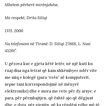
Mbetem përherë mirënjohëse.
Me respekt, Drita Siliqi
1.VII. 2000
Na telefononi në Tiranë: D. Siliqi 27688, L. Nasi
45261”.
U gëzova kur e gjeta këtë letër, në një kuti ku
ruaj disa nga letrat që kam shkëmbyer ndër vite
me miq e kolegë (para “erës” së kompjuterit,
sepse tani korrespondojmë në mënyrë
elektronike) dhe e mora me vete për dy arsye: e
para, për përmbajtjen, që është ajo që dëgjuat
dhe, e dyta, për gjestin, që ka rëndësi edhe më të