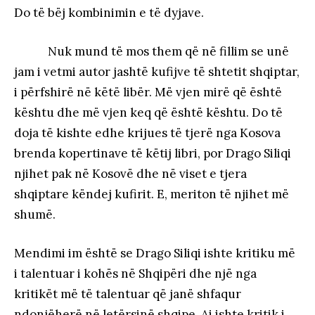
Do të bëj kombinimin e të dyjave.
Nuk mund të mos them që në fillim se unë
jam i vetmi autor jashtë kufijve të shtetit shqiptar,
i përfshirë në këtë libër. Më vjen mirë që është
kështu dhe më vjen keq që është kështu. Do të
doja të kishte edhe krijues të tjerë nga Kosova
brenda kopertinave të këtij libri, por Drago Siliqi
njihet pak në Kosovë dhe në viset e tjera
shqiptare këndej kufirit. E, meriton të njihet më
shumë.
Mendimi im është se Drago Siliqi ishte kritiku më
i talentuar i kohës në Shqipëri dhe një nga
kritikët më të talentuar që janë shfaqur
ndonjëherë në letërsinë shqipe. Ai ishte kritik i