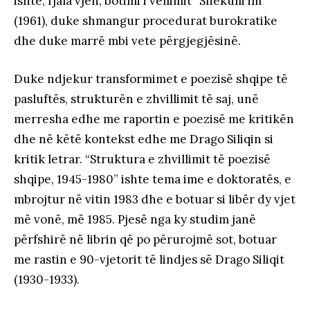
ishte, fjala vjen, botimi i vëllimit “Shekulli im”
(1961), duke shmangur procedurat burokratike
dhe duke marrë mbi vete përgjegjësinë.
Duke ndjekur transformimet e poezisë shqipe të
pasluftës, strukturën e zhvillimit të saj, unë
merresha edhe me raportin e poezisë me kritikën
dhe në këtë kontekst edhe me Drago Siliqin si
kritik letrar. “Struktura e zhvillimit të poezisë
shqipe, 1945-1980” ishte tema ime e doktoratës, e
mbrojtur në vitin 1983 dhe e botuar si libër dy vjet
më vonë, më 1985. Pjesë nga ky studim janë
përfshirë në librin që po përurojmë sot, botuar
me rastin e 90-vjetorit të lindjes së Drago Siliqit
(1930-1933).