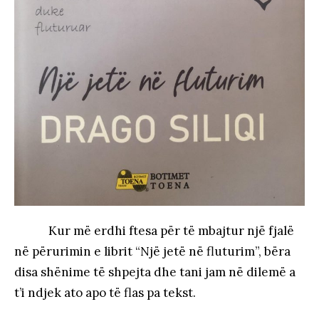
Kur më erdhi ftesa për të mbajtur një fjalë
në përurimin e librit “Një jetë në fluturim”, bëra
disa shënime të shpejta dhe tani jam në dilemë a
t’i ndjek ato apo të flas pa tekst.