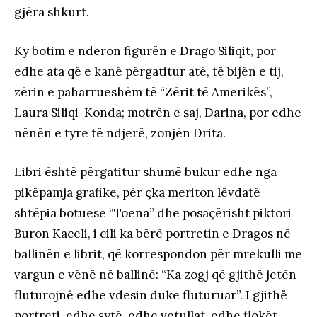
gjëra shkurt.
Ky botim e nderon figurën e Drago Siliqit, por
edhe ata që e kanë përgatitur atë, të bijën e tij,
zërin e paharrueshëm të “Zërit të Amerikës”,
Laura Siliqi-Konda; motrën e saj, Darina, por edhe
nënën e tyre të ndjerë, zonjën Drita.
Libri është përgatitur shumë bukur edhe nga
pikëpamja grafike, për çka meriton lëvdatë
shtëpia botuese “Toena” dhe posaçërisht piktori
Buron Kaceli, i cili ka bërë portretin e Dragos në
ballinën e librit, që korrespondon për mrekulli me
vargun e vënë në ballinë: “Ka zogj që gjithë jetën
fluturojnë edhe vdesin duke fluturuar”. I gjithë
portreti, edhe sytë, edhe vetullat, edhe flokët,