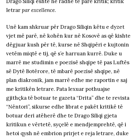
Drago Siliqi është në radhë të parë kritik; kritik
letrar
par excellence
.
Unë kam shkruar për Drago Siliqin këtu e dyzet
vjet më parë, në kohën kur në Kosovë as që kishte
dëgjuar kush për të, kurse në Shqipëri e kujtonin
vetëm miqtë e tij, që s’e harruan kurrë. Duke u
marrë me studimin e poezisë shqipe të pas Luftës
së Dytë Botërore, të mbarë poezisë shqipe, në
plan diakronik, jam marrë edhe me raportin e saj
me kritikën letrare. Pata lexuar pothuajse
gjithçka të botuar te gazeta “Drita” dhe te revista
“Nëntori”, sikurse edhe librat e pakët kritikë të
botuar deri atëherë dhe te Drago Siliqi gjeta
kritikun e vërtetë, syçelë e mendjemprehtë, që i
hetoi qysh në embrion prirjet e reja letrare, duke