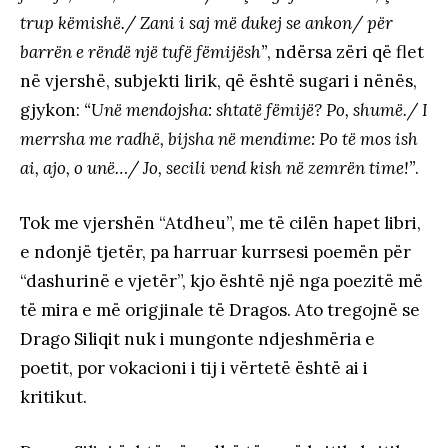
trup këmishë./ Zani i saj më dukej se ankon/ për
barrën e rëndë një tufë fëmijësh”
, ndërsa zëri që flet
në vjershë, subjekti lirik, që është sugari i nënës,
gjykon:
“Unë mendojsha: shtatë fëmijë? Po, shumë./ I
merrsha me radhë, bijsha në mendime: Po të mos ish
ai, ajo, o unë…/ Jo, secili vend kish në zemrën time!”
.
Tok me vjershën “Atdheu”, me të cilën hapet libri,
e ndonjë tjetër, pa harruar kurrsesi poemën për
“dashurinë e vjetër”, kjo është një nga poezitë më
të mira e më origjinale të Dragos. Ato tregojnë se
Drago Siliqit nuk i mungonte ndjeshmëria e
poetit, por vokacioni i tij i vërtetë është ai i
kritikut.