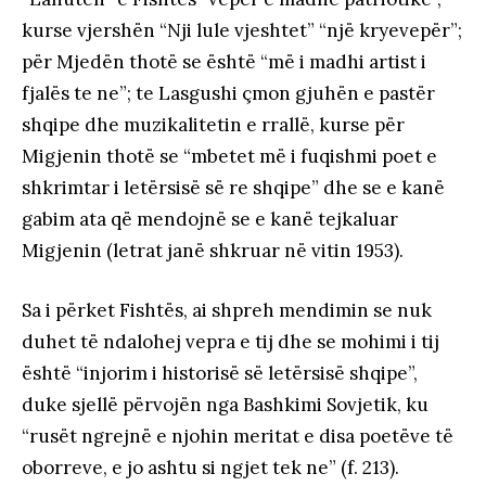
kurse vjershën “Nji lule vjeshtet” “një kryevepër”;
për Mjedën thotë se është “më i madhi artist i
fjalës te ne”; te Lasgushi çmon gjuhën e pastër
shqipe dhe muzikalitetin e rrallë, kurse për
Migjenin thotë se “mbetet më i fuqishmi poet e
shkrimtar i letërsisë së re shqipe” dhe se e kanë
gabim ata që mendojnë se e kanë tejkaluar
Migjenin (letrat janë shkruar në vitin 1953).
Sa i përket Fishtës, ai shpreh mendimin se nuk
duhet të ndalohej vepra e tij dhe se mohimi i tij
është “injorim i historisë së letërsisë shqipe”,
duke sjellë përvojën nga Bashkimi Sovjetik, ku
“rusët ngrejnë e njohin meritat e disa poetëve të
oborreve, e jo ashtu si ngjet tek ne” (f. 213).