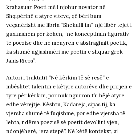
krahasuar. Poeti më i njohur novator në
Shqipërinë e atyre viteve, që bëri bum
veçanërisht me librin ”Shekulli im”, një libër tejet i
guximshëm për kohën, “në konceptimin figurativ
të poezisë dhe në mënyrën e abstragimit poetik,
ka shumë ngjashmëri me poetin e shquar grek
Janis Ricos”.
Autori i traktatit “Në kërkim të së resë” e
mbështet talentin e këtyre autorëve dhe prirjen e
tyre për kërkim, por nuk ngurron t’u bëjë atyre
edhe vërejtje. Kështu, Kadareja, sipas tij, ka
vjersha shumë të fuqishme, por edhe vjersha të
lehta, ndërsa poezisë së poetit devollit i vjen,
ndonjëherë, “era stepë”. Në këtë kontekst, ai