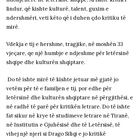
lindur, që kishte kulturë, talent, guxim e
ndershmëri, veti këto që i duhen çdo kritiku të
mirë.
Vdekja e tij e hershme, tragjike, në moshën 33
vjeçare, qe një humbje e ndjeshme për letërsinë
shqipe dhe kulturën shqiptare.
Do të ishte mirë të kishte jetuar më gjatë jo
vetëm për të e familjen e tij, por edhe për
letërsinë dhe kulturën shqiptare në përgjithësi, e
në radhë të parë për kritikën letrare. Do të ishte
fat sikur në krye të studimeve letrare në Tiranë,
në Institutin e Gjuhësisë dhe të Letërsisë, të
vihej një njeri si Drago Siliqi e jo kritikë