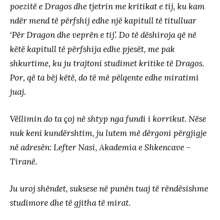
poezitë e Dragos dhe tjetrin me kritikat e tij, ku kam
ndër mend të përfshij edhe një kapitull të titulluar
‘Për Dragon dhe veprën e tij’. Do të dëshiroja që në
këtë kapitull të përfshija edhe pjesët, me pak
shkurtime, ku ju trajtoni studimet kritike të Dragos.
Por, që ta bëj këtë, do të më pëlqente edhe miratimi
juaj.
Vëllimin do ta çoj në shtyp nga fundi i korrikut. Nëse
nuk keni kundërshtim, ju lutem më dërgoni përgjigje
në adresën: Lefter Nasi, Akademia e Shkencave –
Tiranë.
Ju uroj shëndet, suksese në punën tuaj të rëndësishme
studimore dhe të gjitha të mirat.