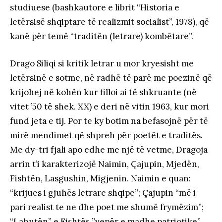
studiuese (bashkautore e librit “Historia e
letërsisë shqiptare të realizmit socialist”, 1978), që
kanë për temë “traditën (letrare) kombëtare”.
Drago Siliqi si kritik letrar u mor kryesisht me
letërsinë e sotme, në radhë të parë me poezinë që
krijohej në kohën kur filloi ai të shkruante (në
vitet ’50 të shek. XX) e deri në vitin 1963, kur mori
fund jeta e tij. Por te ky botim na befasojnë për të
mirë mendimet që shpreh për poetët e traditës.
Me dy-tri fjali apo edhe me një të vetme, Dragoja
arrin t’i karakterizojë Naimin, Çajupin, Mjedën,
Fishtën, Lasgushin, Migjenin. Naimin e quan:
“krijues i gjuhës letrare shqipe”; Çajupin “më i
pari realist te ne dhe poet me shumë frymëzim”;
“Lahutën” e Fishtës ”vepër e madhe patriotike”,