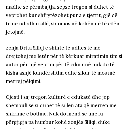
madhe se përmbajtja, sepse tregon si duhet të
veprohet kur shfrytëzohet puna e tjetrit, gjë që
te ne ndodh rrallë, sidomos në kohën në të cilën
jetojmë.
zonja Drita Siliqi e shihte të udhës të më
drejtohej me letër për të kërkuar miratimin tim si
autor për një veprim për të cilin unë nuk do të
kisha asnjë kundërshtim edhe sikur të mos më
merrej pëlqimi.
Gjesti i saj tregon kulturë e edukatë dhe jep
shembull se si duhet të sillen ata që merren me
shkrime e botime. Nuk do mend se unë iu
përgjigja pa humbur kohë zonjës Siliqi, duke