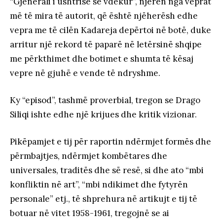
“Gjenerali i ushtrisë së vdekur”, njërën nga veprat
më të mira të autorit, që është njëherësh edhe
vepra me të cilën Kadareja depërtoi në botë, duke
arritur një rekord të paparë në letërsinë shqipe
me përkthimet dhe botimet e shumta të kësaj
vepre në gjuhë e vende të ndryshme.
Ky “episod”, tashmë proverbial, tregon se Drago
Siliqi ishte edhe një krijues dhe kritik vizionar.
Pikëpamjet e tij për raportin ndërmjet formës dhe
përmbajtjes, ndërmjet kombëtares dhe
universales, traditës dhe së resë, si dhe ato “mbi
konfliktin në art”, “mbi ndikimet dhe fytyrën
personale” etj., të shprehura në artikujt e tij të
botuar në vitet 1958-1961, tregojnë se ai