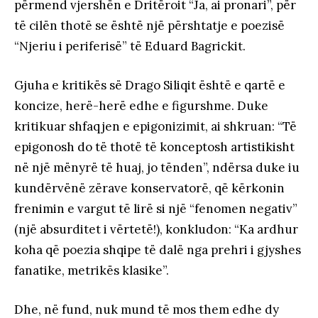
përmend vjershën e Dritëroit “Ja, ai pronari”, për
të cilën thotë se është një përshtatje e poezisë
“Njeriu i periferisë” të Eduard Bagrickit.
Gjuha e kritikës së Drago Siliqit është e qartë e
koncize, herë-herë edhe e figurshme. Duke
kritikuar shfaqjen e epigonizimit, ai shkruan: “Të
epigonosh do të thotë të konceptosh artistikisht
në një mënyrë të huaj, jo tënden”, ndërsa duke iu
kundërvënë zërave konservatorë, që kërkonin
frenimin e vargut të lirë si një “fenomen negativ”
(një absurditet i vërtetë!), konkludon: “Ka ardhur
koha që poezia shqipe të dalë nga prehri i gjyshes
fanatike, metrikës klasike”.
Dhe, në fund, nuk mund të mos them edhe dy