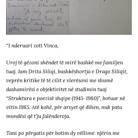
“I nderuari zoti Vinca,
Uroj të gëzoni shëndet të mirë bashkë me familjen
tuaj. Jam Drita Siliqi, bashkëshortja e Drago Siliqit,
veprën kritike të të cilit e vlerësoni me shumë
dashamirësi e objektivitet në studimin tuaj
“Struktura e poezisë shqipe (1945-1980)”, botuar në
vitin 1985. Atë kohë, për arsyet që dihen, nuk pata
mundësi që t’ju falënderoja.
Tani po përgatis për botim dy vëllime: njërin me