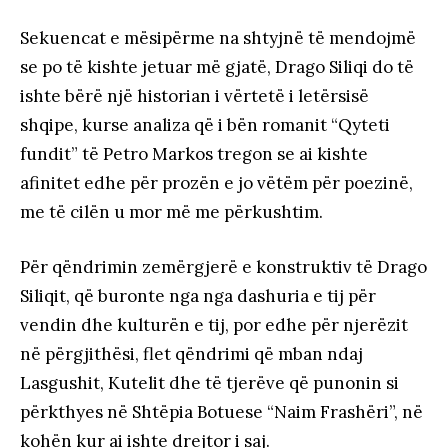
Sekuencat e mësipërme na shtyjnë të mendojmë
se po të kishte jetuar më gjatë, Drago Siliqi do të
ishte bërë një historian i vërtetë i letërsisë
shqipe, kurse analiza që i bën romanit “Qyteti
fundit” të Petro Markos tregon se ai kishte
afinitet edhe për prozën e jo vëtëm për poezinë,
me të cilën u mor më me përkushtim.
Për qëndrimin zemërgjerë e konstruktiv të Drago
Siliqit, që buronte nga nga dashuria e tij për
vendin dhe kulturën e tij, por edhe për njerëzit
në përgjithësi, flet qëndrimi që mban ndaj
Lasgushit, Kutelit dhe të tjerëve që punonin si
përkthyes në Shtëpia Botuese “Naim Frashëri”, në
kohën kur ai ishte drejtor i saj.