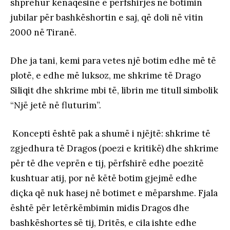
shprehur kënaqësinë e përfshirjes në botimin
jubilar për bashkëshortin e saj, që doli në vitin
2000 në Tiranë.
Dhe ja tani, kemi para vetes një botim edhe më të
plotë, e edhe më luksoz, me shkrime të Drago
Siliqit dhe shkrime mbi të, librin me titull simbolik
“Një jetë në fluturim”.
Koncepti është pak a shumë i njëjtë: shkrime të
zgjedhura të Dragos (poezi e kritikë) dhe shkrime
për të dhe veprën e tij, përfshirë edhe poezitë
kushtuar atij, por në këtë botim gjejmë edhe
diçka që nuk hasej në botimet e mëparshme. Fjala
është për letërkëmbimin midis Dragos dhe
bashkëshortes së tij, Dritës, e cila ishte edhe