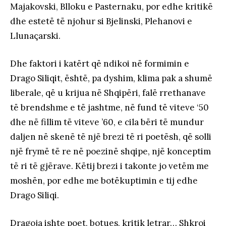
Majakovski, Blloku e Pasternaku, por edhe kritikë
dhe estetë të njohur si Bjelinski, Plehanovi e
Llunaçarski.
Dhe faktori i katërt që ndikoi në formimin e
Drago Siliqit, është, pa dyshim, klima pak a shumë
liberale, që u krijua në Shqipëri, falë rrethanave
të brendshme e të jashtme, në fund të viteve ‘50
dhe në fillim të viteve ’60, e cila bëri të mundur
daljen në skenë të një brezi të ri poetësh, që solli
një frymë të re në poezinë shqipe, një konceptim
të ri të gjërave. Këtij brezi i takonte jo vetëm me
moshën, por edhe me botëkuptimin e tij edhe
Drago Siliqi.
Dragoja ishte poet, botues, kritik letrar… Shkroi