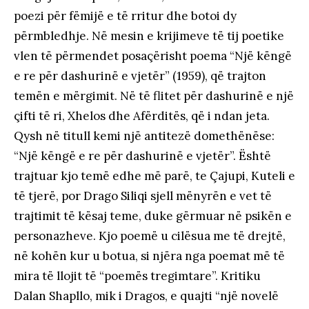
poezi për fëmijë e të rritur dhe botoi dy
përmbledhje. Në mesin e krijimeve të tij poetike
vlen të përmendet posaçërisht poema “Një këngë
e re për dashurinë e vjetër” (1959), që trajton
temën e mërgimit. Në të flitet për dashurinë e një
çifti të ri, Xhelos dhe Afërditës, që i ndan jeta.
Qysh në titull kemi një antitezë domethënëse:
“Një këngë e re për dashurinë e vjetër”. Është
trajtuar kjo temë edhe më parë, te Çajupi, Kuteli e
të tjerë, por Drago Siliqi sjell mënyrën e vet të
trajtimit të kësaj teme, duke gërmuar në psikën e
personazheve. Kjo poemë u cilësua me të drejtë,
në kohën kur u botua, si njëra nga poemat më të
mira të llojit të “poemës tregimtare”. Kritiku
Dalan Shapllo, mik i Dragos, e quajti “një novelë