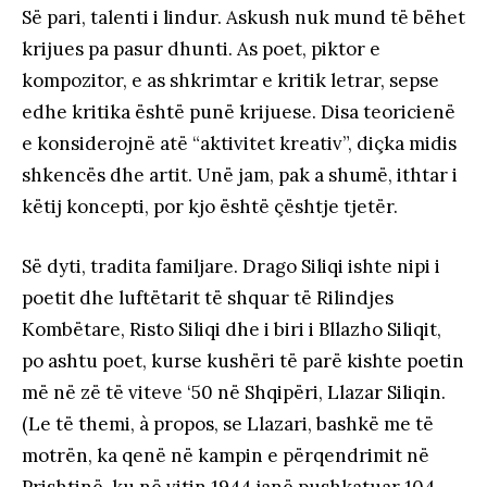
Së pari, talenti i lindur. Askush nuk mund të bëhet
krijues pa pasur dhunti. As poet, piktor e
kompozitor, e as shkrimtar e kritik letrar, sepse
edhe kritika është punë krijuese. Disa teoricienë
e konsiderojnë atë “aktivitet kreativ”, diçka midis
shkencës dhe artit. Unë jam, pak a shumë, ithtar i
këtij koncepti, por kjo është çështje tjetër.
Së dyti, tradita familjare. Drago Siliqi ishte nipi i
poetit dhe luftëtarit të shquar të Rilindjes
Kombëtare, Risto Siliqi dhe i biri i Bllazho Siliqit,
po ashtu poet, kurse kushëri të parë kishte poetin
më në zë të viteve ‘50 në Shqipëri, Llazar Siliqin.
(Le të themi, à propos, se Llazari, bashkë me të
motrën, ka qenë në kampin e përqendrimit në