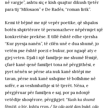
në vargje”, ashtu siç e kish quajtur dikush tjetër
para tij “Milosaon” e De Radës, “roman lirik”.
Kemi të bëjmë me një vepër poetike, që shpalos
botën shpirtërore të personazheve nëpërmjet një
konkretësie prekëse. E tillë është edhe vjersha
“Kur pyesja nanën”, të cilën unë e dua shumë, jo
vetëm pse është poezi e bukur, por ngaqë aty e
gjej veten. Djali i një familjeje me shumë fëmijë,
çfarë kanë qenë familjet tona në përgjithësi, e
pyet nënën se përse ata nuk kanë shtëpi me
tavan, përse nuk kanë ushqime të bollshme në
sofër, e as veshmbathje si të tjerët. Nëna, e
përgjëruar për familjen e saj, por pa ndonjë
vetëdije shoqërore, përgjigjet:
“Kush ka shumë
fëmijë, o bir, kshtu rron./ Se çdo gojë don bukë, çdo