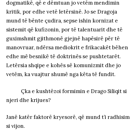
dogmatikë, që e dëmtuan jo vetëm mendimin
kritik, por edhe vetë letërsinë. Jo se Dragoja
mund të bënte çudira, sepse ishin kornizat e
sistemit që kufizonin, por të talentuarit dhe të
guximshmit gjithmonë gjejnë hapësirë për të
manovruar, ndërsa mediokrit e frikacakët bëhen
edhe më besnikë të doktrinës se pushtetarët.
Letërsia shqipe e kohës së komunizmit dhe jo
vetëm, ka vuajtur shumë nga këta të fundit.
Çka e kushtëzoi formimin e Drago Siliqit si
njeri dhe krijues?
Janë katër faktorë kryesorë, që mund t’i radhisim
si vijon.