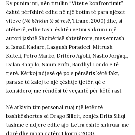
Ky punim imi, nën titullin “Vitet e konfrontimit”,
është përfshirë edhe në një botim të para njëzet
viteve (
Në kërkim të së resë
, Tiranë, 2000) dhe, si
atëherë, edhe tash, është i vetmi shkrim i një
autori jashtë Shqipërisë shtetërore, mes emrash
si Ismail Kadare, Lasgush Poradeci, Mitrush
Kuteli, Petro Marko, Dritëro Agolli, Nasho Jorgaqi,
Dalan Shapllo, Naum Prifti, Bardhyl Londo e të
tjerë. Kërkoj ndjesë që po e përsëris këtë fakt,
para se të kaloj te një çështje tjetër, që e
konsideroj me rëndësi të veçantë për këtë rast.
Në arkivin tim personal ruaj një letër të
bashkëshortes së Drago Siliqit, zonjës Drita Siliqi,
tashmë e ndjerë edhe ajo. Letra është shkruar me
dorë dhe mban datën: 1 korrik 2000.