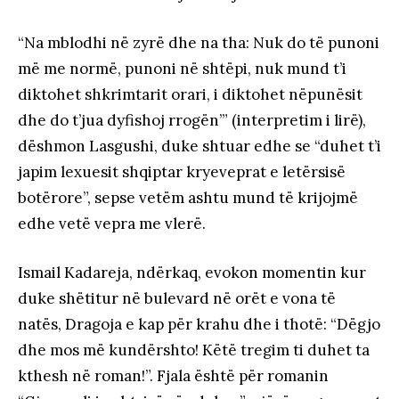
“Na mblodhi në zyrë dhe na tha: Nuk do të punoni
më me normë, punoni në shtëpi, nuk mund t’i
diktohet shkrimtarit orari, i diktohet nëpunësit
dhe do t’jua dyfishoj rrogën’” (interpretim i lirë),
dëshmon Lasgushi, duke shtuar edhe se “duhet t’i
japim lexuesit shqiptar kryeveprat e letërsisë
botërore”, sepse vetëm ashtu mund të krijojmë
edhe vetë vepra me vlerë.
Ismail Kadareja, ndërkaq, evokon momentin kur
duke shëtitur në bulevard në orët e vona të
natës, Dragoja e kap për krahu dhe i thotë: “Dëgjo
dhe mos më kundërshto! Këtë tregim ti duhet ta
kthesh në roman!”. Fjala është për romanin