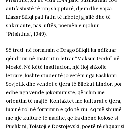
Prishtinë, ku në vitin 1944 janë pushkatuar 104
antifashistë të rinj shqiptarë, djem dhe vajza.
Llazar Siliqi pati fatin të mbetej gjallë dhe të
shkruante, pas luftës, poemën e njohur
“Prishtina”, 1949).
Së treti, në formimin e Drago Siliqit ka ndikuar
qëndrimi në Institutin letrar “Maksim Gorki” në
Moskë. Në këtë institucion, një lloj shkolle
letrare, kishte studentë jo vetëm nga Bashkimi
Sovjetik dhe vendet e tjera të Bllokut Lindor, por
edhe nga vende jokomuniste, që ishin me
orientim të majtë. Kontaktet me kulturat e tjera,
luajnë rol në formimin e çdo të riu. Aq më shumë
me një kulturë të madhe, që ka dhënë kolosë si
Pushkini, Tolstoji e Dostojevski, poetë të shquar si