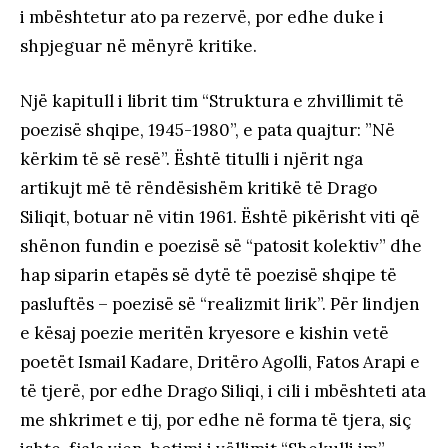
i mbështetur ato pa rezervë, por edhe duke i
shpjeguar në mënyrë kritike.
Një kapitull i librit tim “Struktura e zhvillimit të
poezisë shqipe, 1945-1980”, e pata quajtur: ”Në
kërkim të së resë”. Është titulli i njërit nga
artikujt më të rëndësishëm kritikë të Drago
Siliqit, botuar në vitin 1961. Është pikërisht viti që
shënon fundin e poezisë së “patosit kolektiv” dhe
hap siparin etapës së dytë të poezisë shqipe të
pasluftës – poezisë së “realizmit lirik”. Për lindjen
e kësaj poezie meritën kryesore e kishin vetë
poetët Ismail Kadare, Dritëro Agolli, Fatos Arapi e
të tjerë, por edhe Drago Siliqi, i cili i mbështeti ata
me shkrimet e tij, por edhe në forma të tjera, siç