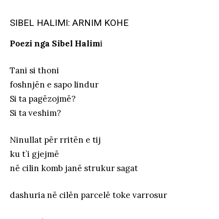
SIBEL HALIMI: ARNIM KOHE
Poezi nga Sibel Halim
i
Tani si thoni
foshnjën e sapo lindur
Si ta pagëzojmë?
Si ta veshim?
Ninullat për rritën e tij
ku t`i gjejmë
në cilin komb janë strukur sagat
dashuria në cilën parcelë toke varrosur