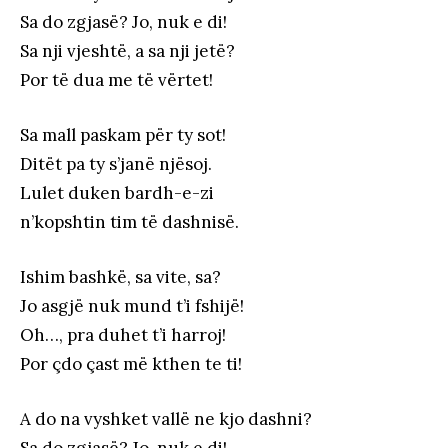
Sa do zgjasë? Jo, nuk e di!
Sa nji vjeshtë, a sa nji jetë?
Por të dua me të vërtet!
Sa mall paskam për ty sot!
Ditët pa ty s’janë njësoj.
Lulet duken bardh-e-zi
n’kopshtin tim të dashnisë.
Ishim bashkë, sa vite, sa?
Jo asgjë nuk mund t’i fshijë!
Oh…, pra duhet t’i harroj!
Por çdo çast më kthen te ti!
A do na vyshket vallë ne kjo dashni?
Sa do zgjasë? Jo, nuk e di!