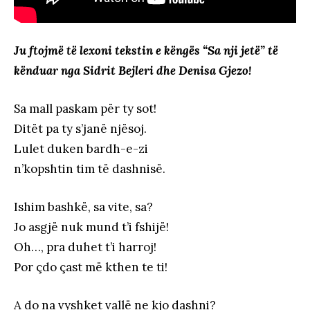
Ju ftojmë të lexoni tekstin e këngës “Sa nji jetë” të
kënduar nga Sidrit Bejleri dhe Denisa Gjezo!
Sa mall paskam për ty sot!
Ditët pa ty s’janë njësoj.
Lulet duken bardh-e-zi
n’kopshtin tim të dashnisë.
Ishim bashkë, sa vite, sa?
Jo asgjë nuk mund t’i fshijë!
Oh…, pra duhet t’i harroj!
Por çdo çast më kthen te ti!
A do na vyshket vallë ne kjo dashni?