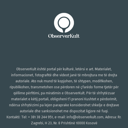
ObserverKult është portal për kulturë, letërsi e art. Materialet,
informacionet, fotografitë dhe videot janë të mbrojtura me të drejta
autoriale. Ato nuk mund të kopjohen, të shtypen, modifikohen,
ripublikohen, transmetohen ose përdoren në çfarëdo forme tjetër për
qëllime përfitimi, pa miratimin e ObserverKult. Për të shfrytëzuar
materialet e këtij portali, obligoheni t'i pranoni Kushtet e përdorimit,
ndërsa shfrytëzimi pa lejen paraprake konsiderohet shkelje e drejtave
autoriale dhe sanksionohet me dispozitat ligjore në fuqi.
Kontakti: Tel: + 381 38 244 951, e-mail: info@observerkult.com, Adresa: Rr.
Zagrebi, H 23, Nr. 8 Prishtinë 10000 Kosovë