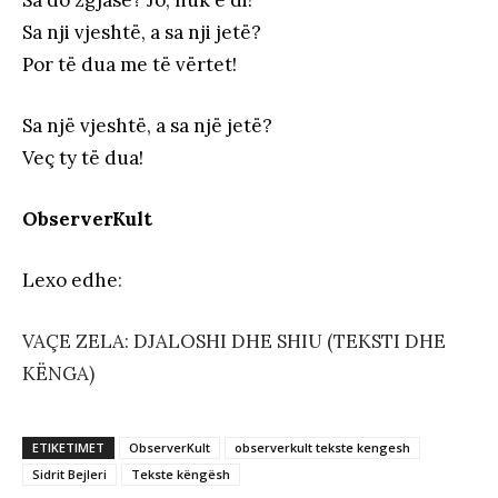
Sa nji vjeshtë, a sa nji jetë?
Por të dua me të vërtet!
Sa një vjeshtë, a sa një jetë?
Veç ty të dua!
ObserverKult
Lexo edhe
:
VAÇE ZELA: DJALOSHI DHE SHIU (TEKSTI DHE
KËNGA)
ETIKETIMET
ObserverKult
observerkult tekste kengesh
Sidrit Bejleri
Tekste këngësh