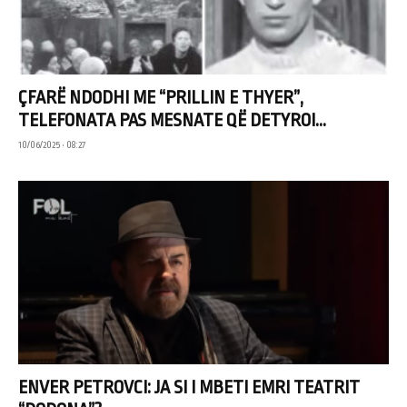
ÇFARË NDODHI ME “PRILLIN E THYER”,
TELEFONATA PAS MESNATE QË DETYROI...
10/06/2025 • 08:27
ENVER PETROVCI: JA SI I MBETI EMRI TEATRIT