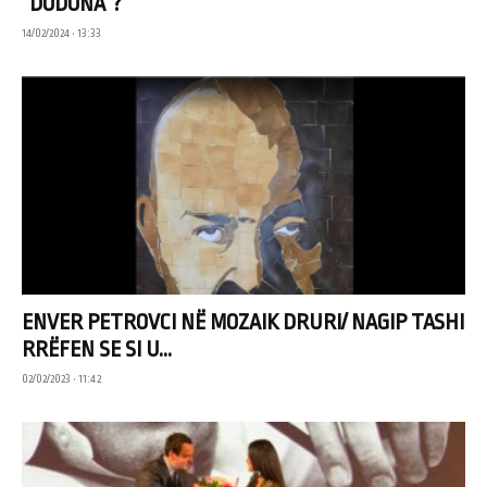
“DODONA”?
14/02/2024 • 13:33
ENVER PETROVCI NË MOZAIK DRURI/ NAGIP TASHI
RRËFEN SE SI U...
02/02/2023 • 11:42