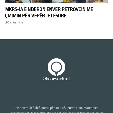
MKRS-JA E NDERON ENVER PETROVCIN ME
ÇMIMIN PËR VEPËR JETËSORE
28/05/2021 • 13:14
ObserverKult është portal për kulturë, letërsi e art. Materialet,