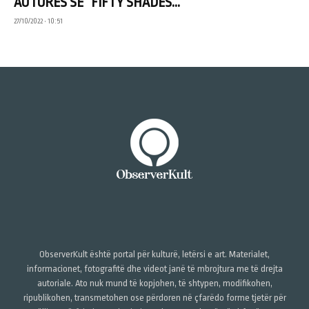
AUTORES SË “FIFTY SHADES...
27/10/2022 • 10:51
ObserverKult është portal për kulturë, letërsi e art. Materialet,
informacionet, fotografitë dhe videot janë të mbrojtura me të drejta
autoriale. Ato nuk mund të kopjohen, të shtypen, modifikohen,
ripublikohen, transmetohen ose përdoren në çfarëdo forme tjetër për