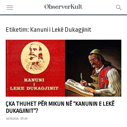
Etiketim: Kanuni i Lekë Dukagjinit
ÇKA THUHET PËR MIKUN NË “KANUNIN E LEKË
DUKAGJINIT”?
16/05/2026 • 09:40