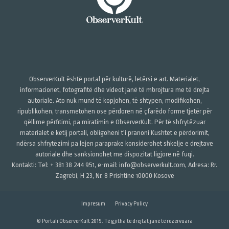
ObserverKult është portal për kulturë, letërsi e art. Materialet,
informacionet, fotografitë dhe videot janë të mbrojtura me të drejta
autoriale. Ato nuk mund të kopjohen, të shtypen, modifikohen,
ripublikohen, transmetohen ose përdoren në çfarëdo forme tjetër për
qëllime përfitimi, pa miratimin e ObserverKult. Për të shfrytëzuar
materialet e këtij portali, obligoheni t'i pranoni Kushtet e përdorimit,
ndërsa shfrytëzimi pa lejen paraprake konsiderohet shkelje e drejtave
autoriale dhe sanksionohet me dispozitat ligjore në fuqi.
Kontakti: Tel: + 381 38 244 951, e-mail: info@observerkult.com, Adresa: Rr.
Zagrebi, H 23, Nr. 8 Prishtinë 10000 Kosovë
Impresum
Privacy Policy
© Portali ObserverKult 2019. Të gjitha të drejtat janë të rezervuara