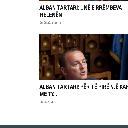
ALBAN TARTARI: UNË E RRËMBEVA
HELENËN
05/05/2025 • 15:45
ALBAN TARTARI: PËR TË PIRË NJË KA
ME TY…
06/04/2024 • 21:13