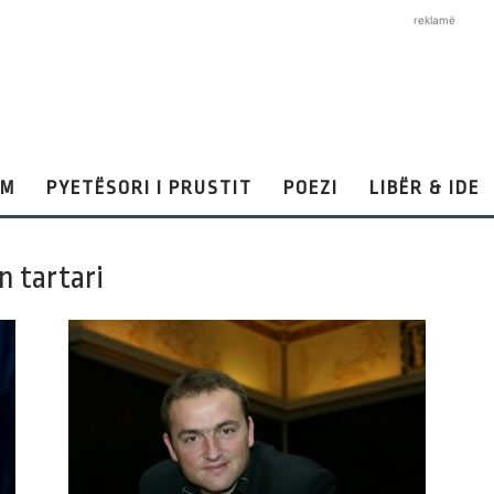
reklamë
AM
PYETËSORI I PRUSTIT
POEZI
LIBËR & IDE
n tartari