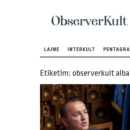
ObserverKult
LAJME
INTERKULT
PENTAGR
Etiketim: observerkult alba