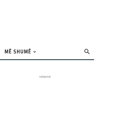
MË SHUMË
reklamë