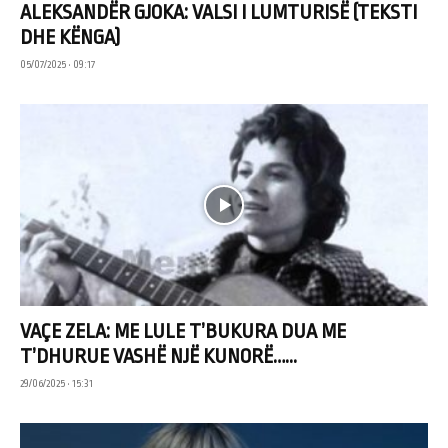
ALEKSANDËR GJOKA: VALSI I LUMTURISË (TEKSTI
DHE KËNGA)
05/07/2025 • 09:17
VAÇE ZELA: ME LULE T’BUKURA DUA ME
T’DHURUE VASHË NJË KUNORË…...
29/06/2025 • 15:31