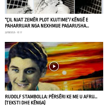
“ÇIL NJAT ZEMËR PLOT KUJTIME”/ KËNGË E
PAHARRUAR NGA NEXHMIJE PAGARUSHA...
22/08/2025 • 10:17
RUDOLF STAMBOLLA: PËRSËRI KE ME U AFRU…
(TEKSTI DHE KËNGA)