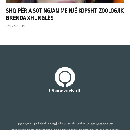
SHQIPËRIA SOT NGJAN ME NJË KOPSHT ZOOLOGJIK
BRENDA XHUNGLËS
07/07/2021 • 11:23
ObserverKult është portal për kulturë, letërsi e art. Materialet,