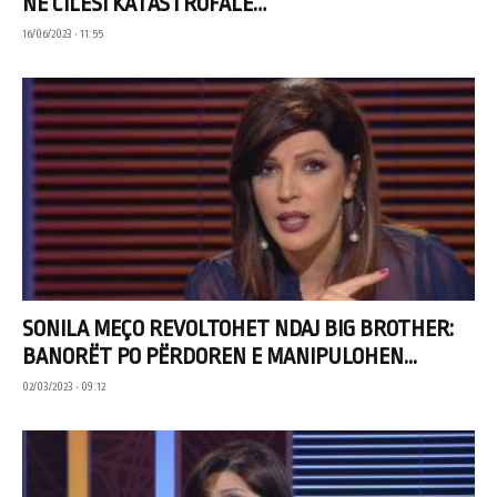
NË CILËSI KATASTROFALE…
16/06/2023 • 11:55
SONILA MEÇO REVOLTOHET NDAJ BIG BROTHER:
BANORËT PO PËRDOREN E MANIPULOHEN...
02/03/2023 • 09:12