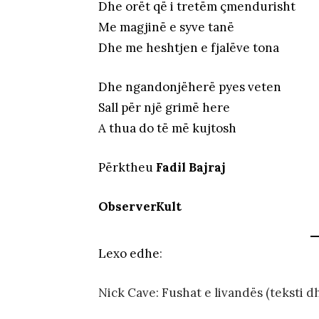
Dhe orët që i tretëm çmendurisht
Me magjinë e syve tanë
Dhe me heshtjen e fjalëve tona
Dhe ngandonjëherë pyes veten
Sall për një grimë here
A thua do të më kujtosh
Përktheu
Fadil Bajraj
ObserverKult
Lexo edhe
:
Nick Cave: Fushat e livandës (teksti d