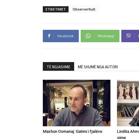
ETIKETIMET
ObserverKult
Facebook
WhatsApp
TË NGJASHME
MË SHUMË NGA AUTORI
Maxhun Osmanaj: Gatimi i fjalëve
Lindita Ahme
sime