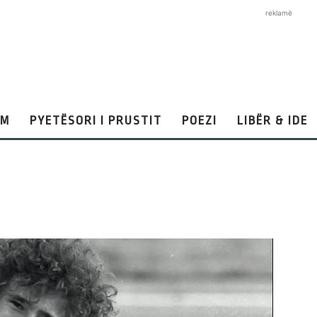
reklamë
AM
PYETËSORI I PRUSTIT
POEZI
LIBËR & IDE