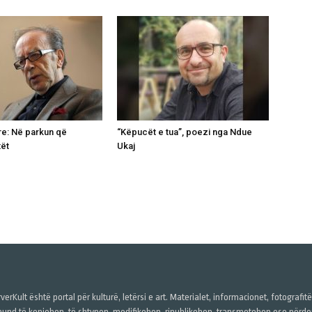
re: Në parkun që
“Këpucët e tua”, poezi nga Ndue
tët
Ukaj
verKult është portal për kulturë, letërsi e art. Materialet, informacionet, fotografit
und të kopjohen, të shtypen, modifikohen, ripublikohen, transmetohen ose përdore