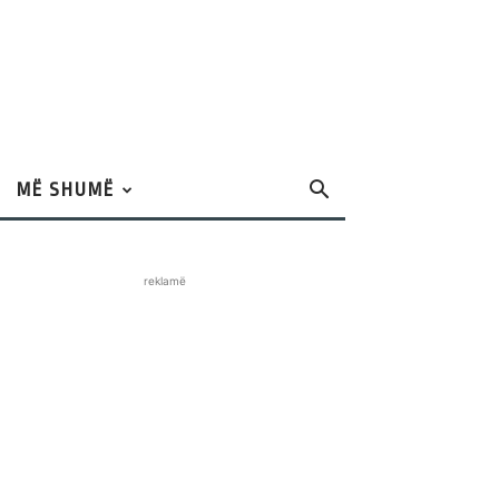
MË SHUMË
reklamë