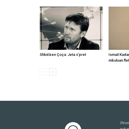
Shkëlzen Çoça: Jeta s’pret
Ismail Kada
mbuluan fle
Obser
nuk m