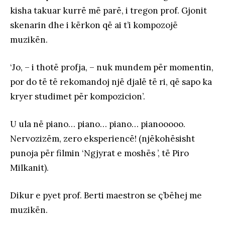
kisha takuar kurrë më parë, i tregon prof. Gjonit
skenarin dhe i kërkon që ai t’i kompozojë
muzikën.
‘Jo, – i thotë profja, – nuk mundem për momentin,
por do të të rekomandoj një djalë të ri, që sapo ka
kryer studimet për kompozicion’.
U ula në piano… piano… piano… pianooooo.
Nervozizëm, zero eksperiencë! (njëkohësisht
punoja për filmin ‘Ngjyrat e moshës ’, të Piro
Milkanit).
Dikur e pyet prof. Berti maestron se ç’bëhej me
muzikën.