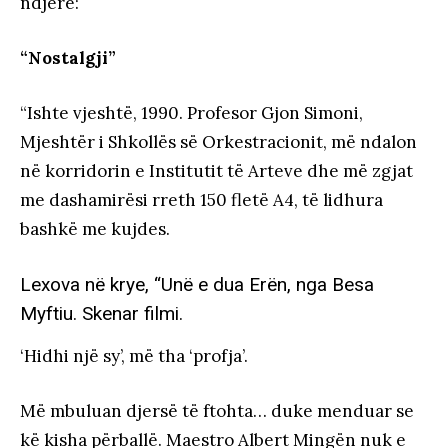
ndjerë:
“Nostalgji”
“Ishte vjeshtë, 1990. Profesor Gjon Simoni,
Mjeshtër i Shkollës së Orkestracionit, më ndalon
në korridorin e Institutit të Arteve dhe më zgjat
me dashamirësi rreth 150 fletë A4, të lidhura
bashkë me kujdes.
Lexova në krye, “Unë e dua Erën, nga Besa
Myftiu. Skenar filmi.
‘Hidhi një sy’, më tha ‘profja’.
Më mbuluan djersë të ftohta… duke menduar se
kë kisha përballë. Maestro Albert Mingën nuk e