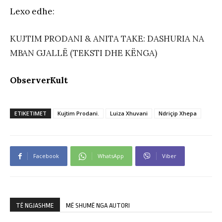
Lexo edhe
:
KUJTIM PRODANI & ANITA TAKE: DASHURIA NA
MBAN GJALLË (TEKSTI DHE KËNGA)
ObserverKult
ETIKETIMET
Kujtim Prodani.
Luiza Xhuvani
Ndriçip Xhepa
Facebook
WhatsApp
Viber
TË NGJASHME
MË SHUMË NGA AUTORI