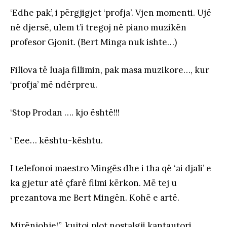
‘Edhe pak’, i përgjigjet ‘profja’. Vjen momenti. Ujë
në djersë, ulem t’i tregoj në piano muzikën
profesor Gjonit. (Bert Minga nuk ishte…)
Fillova të luaja fillimin, pak masa muzikore…, kur
‘profja’ më ndërpreu.
‘Stop Prodan …. kjo është!!!
‘ Eee… kështu-kështu.
I telefonoi maestro Mingës dhe i tha që ‘ai djali’ e
ka gjetur atë çfarë filmi kërkon. Më tej u
prezantova me Bert Mingën. Kohë e artë.
Mirënjohje!”, kujtoi plot nostalgji kantautori