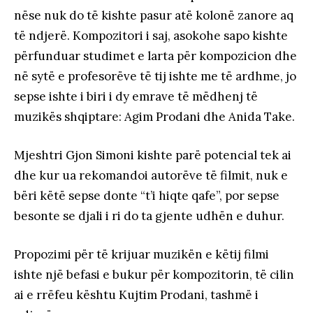
nëse nuk do të kishte pasur atë kolonë zanore aq
të ndjerë. Kompozitori i saj, asokohe sapo kishte
përfunduar studimet e larta për kompozicion dhe
në sytë e profesorëve të tij ishte me të ardhme, jo
sepse ishte i biri i dy emrave të mëdhenj të
muzikës shqiptare: Agim Prodani dhe Anida Take.
Mjeshtri Gjon Simoni kishte parë potencial tek ai
dhe kur ua rekomandoi autorëve të filmit, nuk e
bëri këtë sepse donte “t’i hiqte qafe”, por sepse
besonte se djali i ri do ta gjente udhën e duhur.
Propozimi për të krijuar muzikën e këtij filmi
ishte një befasi e bukur për kompozitorin, të cilin
ai e rrëfeu kështu Kujtim Prodani, tashmë i