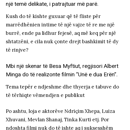
një temë delikate, i patrajtuar më parë.
Kush do të kishte guxuar që të fliste për
marrëdhënien intime të një vajze të re me një
burrë, ende pa lidhur fejesë, aq më keq për një
shtatzëni, e cila nuk çonte drejt bashkimit të dy
të rinjve?
Mbi një skenar të Besa Myftiut, regjisori Albert
Minga do të realizonte filmin “Unë e dua Erën”.
Tema tepër e ndjeshme dhe thyerja e tabuve do
të tërhiqte vëmendjen e publikut
Po ashtu, loja e aktorëve Ndriçim Xhepa, Luiza
Xhuvani, Mevlan Shanaj, Tinka Kurti etj. Por
ndoshta filmi nuk do të ishte aq i suksesshëm