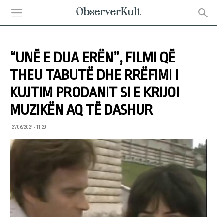
“UNË E DUA ERËN”, FILMI QË
THEU TABUTË DHE RRËFIMI I
KUJTIM PRODANIT SI E KRIJOI
MUZIKËN AQ TË DASHUR
21/06/2024 • 11:29