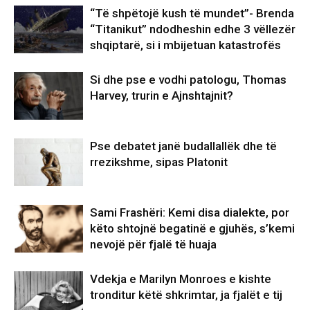
“Të shpëtojë kush të mundet”- Brenda
“Titanikut” ndodheshin edhe 3 vëllezër
shqiptarë, si i mbijetuan katastrofës
Si dhe pse e vodhi patologu, Thomas
Harvey, trurin e Ajnshtajnit?
Pse debatet janë budallallëk dhe të
rrezikshme, sipas Platonit
Sami Frashëri: Kemi disa dialekte, por
këto shtojnë begatinë e gjuhës, s’kemi
nevojë për fjalë të huaja
Vdekja e Marilyn Monroes e kishte
tronditur këtë shkrimtar, ja fjalët e tij