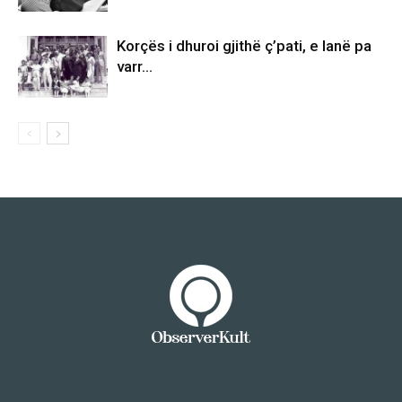
Korçës i dhuroi gjithë ç’pati, e lanë pa
varr…