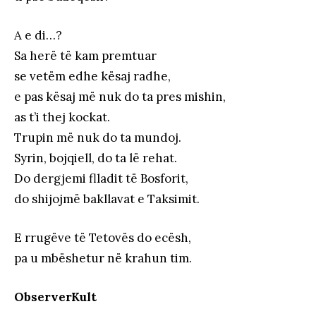
A e di…?
Sa herë të kam premtuar
se vetëm edhe kësaj radhe,
e pas kësaj më nuk do ta pres mishin,
as t’i thej kockat.
Trupin më nuk do ta mundoj.
Syrin, bojqiell, do ta lë rehat.
Do dergjemi flladit të Bosforit,
do shijojmë bakllavat e Taksimit.
E rrugëve të Tetovës do ecësh,
pa u mbëshetur në krahun tim.
ObserverKult