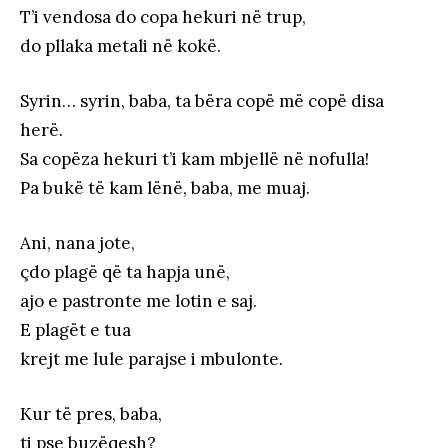
T’i vendosa do copa hekuri në trup,
do pllaka metali në kokë.
Syrin… syrin, baba, ta bëra copë më copë disa
herë.
Sa copëza hekuri t’i kam mbjellë në nofulla!
Pa bukë të kam lënë, baba, me muaj.
Ani, nana jote,
çdo plagë që ta hapja unë,
ajo e pastronte me lotin e saj.
E plagët e tua
krejt me lule parajse i mbulonte.
Kur të pres, baba,
ti pse buzëqesh?