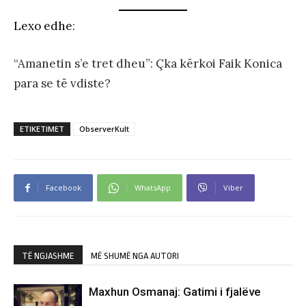
Lexo edhe
:
“Amanetin s’e tret dheu”: Çka kërkoi Faik Konica
para se të vdiste?
ETIKETIMET
ObserverKult
Facebook
WhatsApp
Viber
TË NGJASHME
MË SHUMË NGA AUTORI
Maxhun Osmanaj: Gatimi i fjalëve