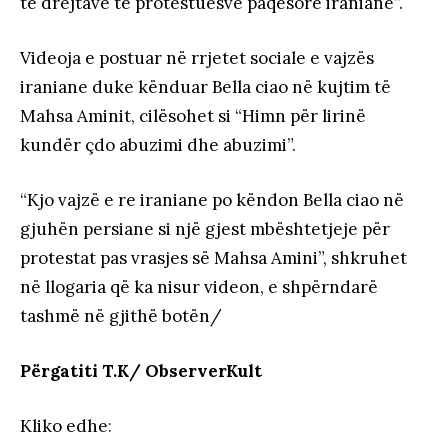
të drejtave të protestuesve paqësorë iranianë”.
Videoja e postuar në rrjetet sociale e vajzës
iraniane duke kënduar Bella ciao në kujtim të
Mahsa Aminit, cilësohet si “Himn për lirinë
kundër çdo abuzimi dhe abuzimi”.
“Kjo vajzë e re iraniane po këndon Bella ciao në
gjuhën persiane si një gjest mbështetjeje për
protestat pas vrasjes së Mahsa Amini”, shkruhet
në llogaria që ka nisur videon, e shpërndarë
tashmë në gjithë botën/
Përgatiti T.K/ ObserverKult
Kliko edhe
: