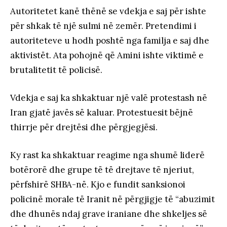
Autoritetet kanë thënë se vdekja e saj për ishte
për shkak të një sulmi në zemër. Pretendimi i
autoriteteve u hodh poshtë nga familja e saj dhe
aktivistët. Ata pohojnë që Amini ishte viktimë e
brutalitetit të policisë.
Vdekja e saj ka shkaktuar një valë protestash në
Iran gjatë javës së kaluar. Protestuesit bëjnë
thirrje për drejtësi dhe përgjegjësi.
Ky rast ka shkaktuar reagime nga shumë liderë
botërorë dhe grupe të të drejtave të njeriut,
përfshirë SHBA-në. Kjo e fundit sanksionoi
policinë morale të Iranit në përgjigje të “abuzimit
dhe dhunës ndaj grave iraniane dhe shkeljes së