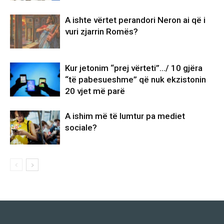
A ishte vërtet perandori Neron ai që i
vuri zjarrin Romës?
Kur jetonim “prej vërteti”…/ 10 gjëra
“të pabesueshme” që nuk ekzistonin
20 vjet më parë
A ishim më të lumtur pa mediet
sociale?