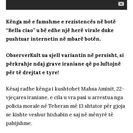
Kënga më e famshme e rezistencës në botë
“Bella ciao” u bë edhe një herë virale duke
pushtuar internetin
në mbarë botën.
ObserverKult ua sjell variantin në persisht, si
përkrahje ndaj grave iraniane që po luftojnë
për të drejtat e tyre!
Kësaj radhe kënga i kushtohet Mahsa Aminit, 22-
vjeçares iraniane, e cila u vra pasi u arrestua nga
policia morale në Teheran më 13 shtator për gjoja
se kishte veshur hixhabin e saj në mënyrë të
pahijshme.