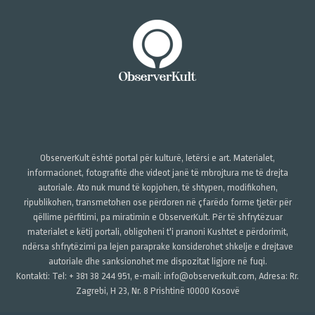
ObserverKult është portal për kulturë, letërsi e art. Materialet,
informacionet, fotografitë dhe videot janë të mbrojtura me të drejta
autoriale. Ato nuk mund të kopjohen, të shtypen, modifikohen,
ripublikohen, transmetohen ose përdoren në çfarëdo forme tjetër për
qëllime përfitimi, pa miratimin e ObserverKult. Për të shfrytëzuar
materialet e këtij portali, obligoheni t'i pranoni Kushtet e përdorimit,
ndërsa shfrytëzimi pa lejen paraprake konsiderohet shkelje e drejtave
autoriale dhe sanksionohet me dispozitat ligjore në fuqi.
Kontakti: Tel: + 381 38 244 951, e-mail: info@observerkult.com, Adresa: Rr.
Zagrebi, H 23, Nr. 8 Prishtinë 10000 Kosovë