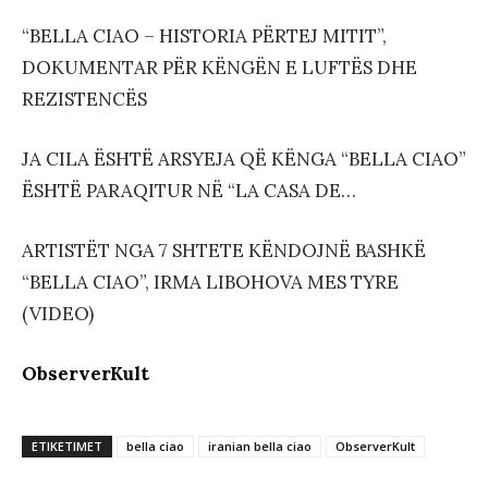
“BELLA CIAO – HISTORIA PËRTEJ MITIT”,
DOKUMENTAR PËR KËNGËN E LUFTËS DHE
REZISTENCËS
JA CILA ËSHTË ARSYEJA QË KËNGA “BELLA CIAO”
ËSHTË PARAQITUR NË “LA CASA DE…
ARTISTËT NGA 7 SHTETE KËNDOJNË BASHKË
“BELLA CIAO”, IRMA LIBOHOVA MES TYRE
(VIDEO)
ObserverKult
ETIKETIMET
bella ciao
iranian bella ciao
ObserverKult