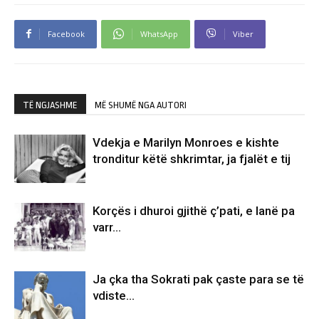
Facebook
WhatsApp
Viber
TË NGJASHME
MË SHUMË NGA AUTORI
Vdekja e Marilyn Monroes e kishte
tronditur këtë shkrimtar, ja fjalët e tij
Korçës i dhuroi gjithë ç’pati, e lanë pa
varr…
Ja çka tha Sokrati pak çaste para se të
vdiste…