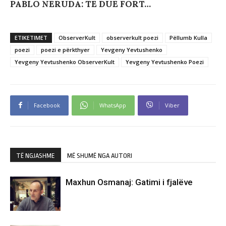
PABLO NERUDA: TË DUE FORT…
ETIKETIMET
ObserverKult
observerkult poezi
Pëllumb Kulla
poezi
poezi e përkthyer
Yevgeny Yevtushenko
Yevgeny Yevtushenko ObserverKult
Yevgeny Yevtushenko Poezi
Facebook
WhatsApp
Viber
TË NGJASHME
MË SHUMË NGA AUTORI
Maxhun Osmanaj: Gatimi i fjalëve