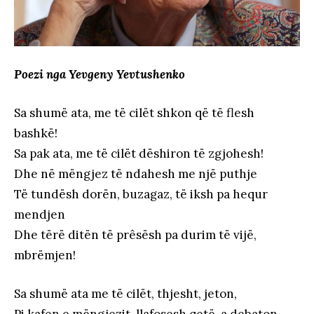
Poezi nga Yevgeny Yevtushenko
Sa shumë ata, me të cilët shkon që të flesh
bashkë!
Sa pak ata, me të cilët dëshiron të zgjohesh!
Dhe në mëngjez të ndahesh me një puthje
Të tundësh dorën, buzagaz, të iksh pa hequr
mendjen
Dhe tërë ditën të prêsësh pa durim të vijë,
mbrëmjen!
Sa shumë ata me të cilët, thjesht, jeton,
Pi kafen e mëngjezit, llafosesh qetë, a debaton,