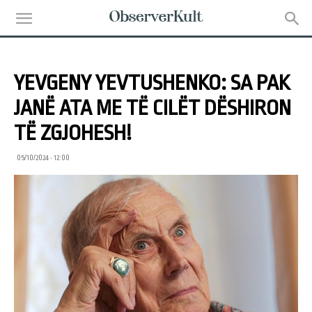
YEVGENY YEVTUSHENKO: SA PAK
JANË ATA ME TË CILËT DËSHIRON
TË ZGJOHESH!
05/10/2024 • 12:00