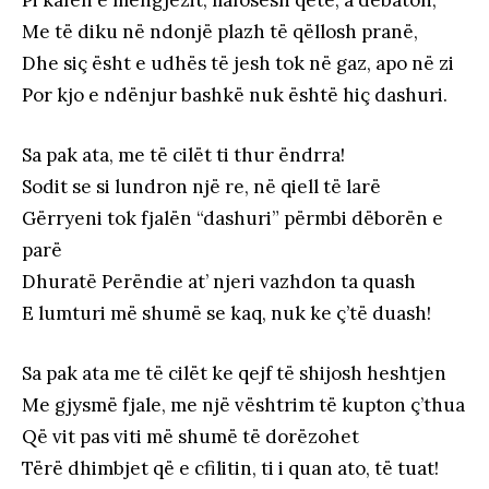
Me të diku në ndonjë plazh të qëllosh pranë,
Dhe siç ësht e udhës të jesh tok në gaz, apo në zi
Por kjo e ndënjur bashkë nuk është hiç dashuri.
Sa pak ata, me të cilët ti thur ëndrra!
Sodit se si lundron një re, në qiell të larë
Gërryeni tok fjalën “dashuri” përmbi dëborën e
parë
Dhuratë Perëndie at’ njeri vazhdon ta quash
E lumturi më shumë se kaq, nuk ke ç’të duash!
Sa pak ata me të cilët ke qejf të shijosh heshtjen
Me gjysmë fjale, me një vështrim të kupton ç’thua
Që vit pas viti më shumë të dorëzohet
Tërë dhimbjet që e cfilitin, ti i quan ato, të tuat!