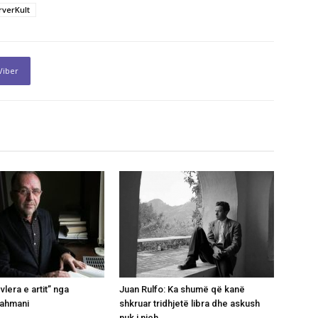
verKult
Viber
lera e artit” nga
Juan Rulfo: Ka shumë që kanë
rahmani
shkruar tridhjetë libra dhe askush
nuk i njeh…