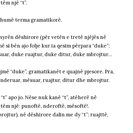
tëm një “t”.
 shumë terma gramatikorë.
yrën dëshirore (për vetën e tretë njëjës në
 si bën ajo folje kur ia qesim përpara “duke”:
ar, duke ruajtur, duke ditur, duke mbrojtur…
ojmë “duke”, gramatikanët e quajnë pjesore. Pra,
 nderuar, mësuar, ruajtur, ditur dhe mbrojtur.
 “t” apo jo. Nëse nuk kanë “t”, atëherë në
etëm një: punoftë, nderoftë, mësoftë!.
brojtur), në dëshirore dalin me dy “t”: ruajttë,