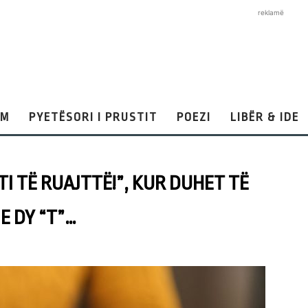
reklamë
AM
PYETËSORI I PRUSTIT
POEZI
LIBËR & IDE
OTI TË RUAJTTË!”, KUR DUHET TË
E DY “T”…