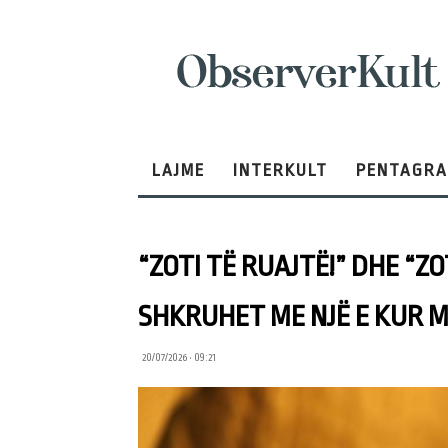
ObserverKult
LAJME
INTERKULT
PENTAGR
“ZOTI TË RUAJTË!” DHE “Z
SHKRUHET ME NJË E KUR M
20/07/2026 • 09:21