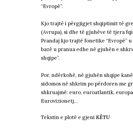
“Evropë”.
Kjo trajtë i përgjigjet shqiptimit të gr
(Avrupa), si dhe të gjuhëve të tjera fqin
Prandaj kjo trajtë fonetike “Evropë” 
bazë u pranua edhe në gjuhën e shkru
shqipe”.
Por, ndërkohë, në gjuhën shqipe kanë 
sidomos në shkrim po përdoren me gru
shkruajmë: euro, euroatlantik, europ
Eurovizionetj…
Tekstin e plotë e gjeni
KËTU