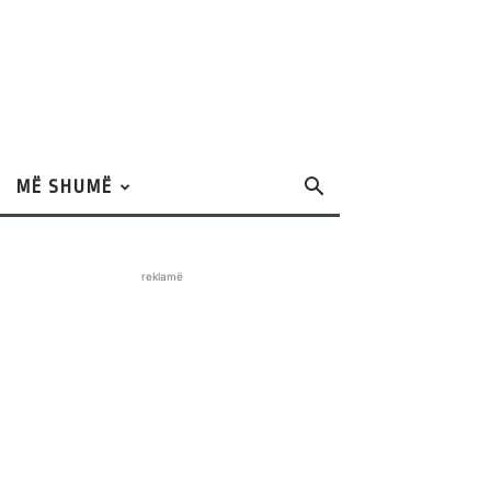
MË SHUMË
reklamë