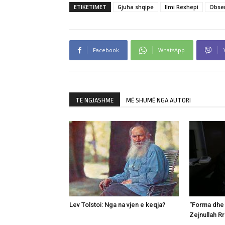
ETIKETIMET
Gjuha shqipe
Ilmi Rexhepi
Obser
Facebook
WhatsApp
TË NGJASHME
MË SHUMË NGA AUTORI
Lev Tolstoi: Nga na vjen e keqja?
“Forma dhe v
Zejnullah R