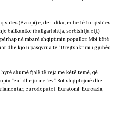
eqishtes (Evropi) e, deri diku, edhe të turqishtes
je ballkanike (bullgarishtja, serbishtja etj.).
u përhap në mbarë shqiptimin popullor. Mbi këtë
ar dhe kjo u pasqyrua te “Drejtshkrimi i gjuhës
hyrë shumë fjalë të reja me këtë temë, që
pin “eu” dhe jo me “ev”. Sot shqiptojmë dhe
arlamentar, eurodeputet, Euratomi, Euroazia,