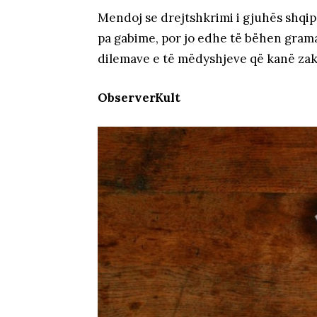
Mendoj se drejtshkrimi i gjuhës shqi
pa gabime, por jo edhe të bëhen gram
dilemave e të mëdyshjeve që kanë za
ObserverKult