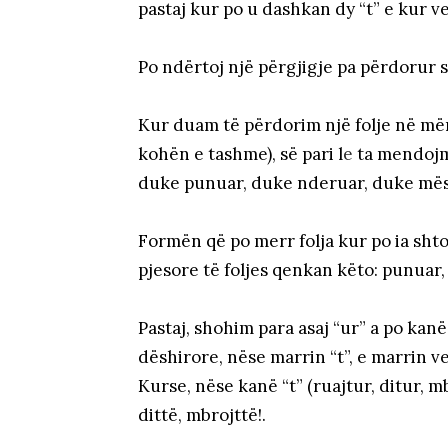
pastaj kur po u dashkan dy “t” e kur ve
Po ndërtoj një përgjigje pa përdorur
Kur duam të përdorim një folje në mën
kohën e tashme), së pari l
e
ta mendojmë
duke punuar, duke nderuar, duke mësu
Formën që po merr folja kur po ia sht
pjesore të foljes qenkan këto: punuar,
Pastaj, shohim para asaj “ur” a po kanë
dëshirore, nëse marrin “t”, e marrin v
Kurse, nëse kanë “t” (ruajtur, ditur, m
dittë, mbrojttë!.