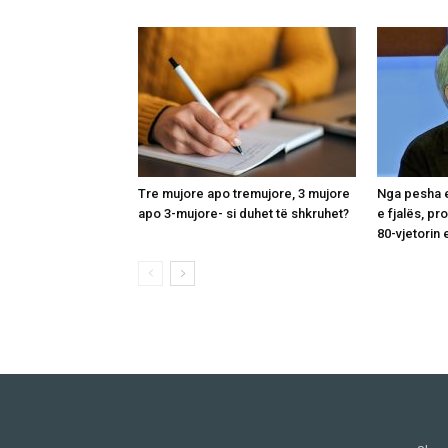
Tre mujore apo tremujore, 3 mujore
Nga pesha 
apo 3-mujore- si duhet të shkruhet?
e fjalës, pro
80-vjetorin 