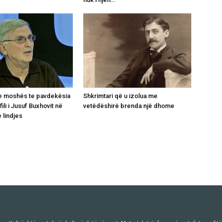
e moshës te pavdekësia
Shkrimtari që u izolua me
fili i Jusuf Buxhovit në
vetëdëshirë brenda një dhome
e lindjes