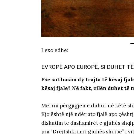
Lexo edhe
:
EVROPË APO EUROPË, SI DUHET T
Pse sot hasim dy trajta të kësaj fja
kësaj fjale? Në fakt, cilën duhet të 
Merrni përgjigjen e duhur në këtë sh
Kjo është një ndër ato fjalë apo çësht
diskutim te dashamirët e gjuhës shqip
pra “Drejtshkrimi i gjuhës shqipe” i vit