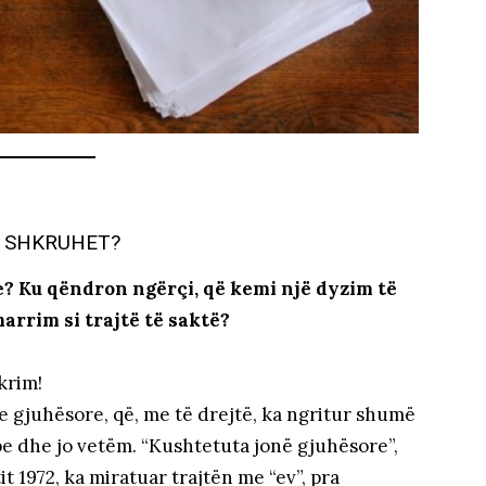
Ë SHKRUHET?
le? Ku qëndron ngërçi, që kemi një dyzim të
marrim si trajtë të saktë?
krim!
je gjuhësore, që, me të drejtë, ka ngritur shumë
e dhe jo vetëm. “Kushtetuta jonë gjuhësore”,
it 1972, ka miratuar trajtën me “ev”, pra