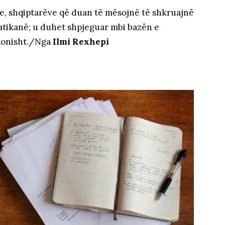
pe, shqiptarëve që duan të mësojnë të shkruajnë
atikanë; u duhet shpjeguar mbi bazën e
konisht./Nga
Ilmi Rexhepi