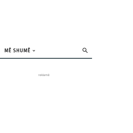
MË SHUMË
reklamë