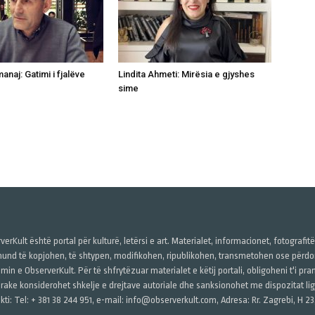
naj: Gatimi i fjalëve
Lindita Ahmeti: Mirësia e gjyshes
sime
verKult është portal për kulturë, letërsi e art. Materialet, informacionet, fotografit
und të kopjohen, të shtypen, modifikohen, ripublikohen, transmetohen ose përdore
imin e ObserverKult. Për të shfrytëzuar materialet e këtij portali, obligoheni t'i pr
rake konsiderohet shkelje e drejtave autoriale dhe sanksionohet me dispozitat ligj
kti: Tel: + 381 38 244 951, e-mail: info@observerkult.com, Adresa: Rr. Zagrebi, H 23