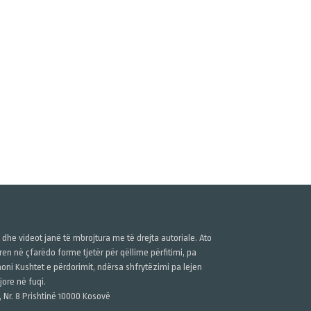
ë dhe videot janë të mbrojtura me të drejta autoriale. Ato
n në çfarëdo forme tjetër për qëllime përfitimi, pa
anoni Kushtet e përdorimit, ndërsa shfrytëzimi pa lejen
ore në fuqi.
, Nr. 8 Prishtinë 10000 Kosovë