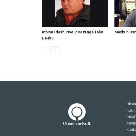
Kthimi i dashurisë, poezi nga Tahir
Maxhun Osma
Desku
Obser
nuk m
mirat
parap
Konta