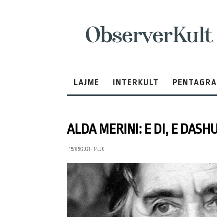
ObserverKult
LAJME
INTERKULT
PENTAGR
ALDA MERINI: E DI, E DASH
15/05/2021 • 14:30