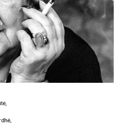
të,
rdhë,