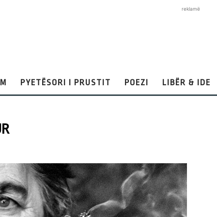
reklamë
AM
PYETËSORI I PRUSTIT
POEZI
LIBËR & IDE
UR