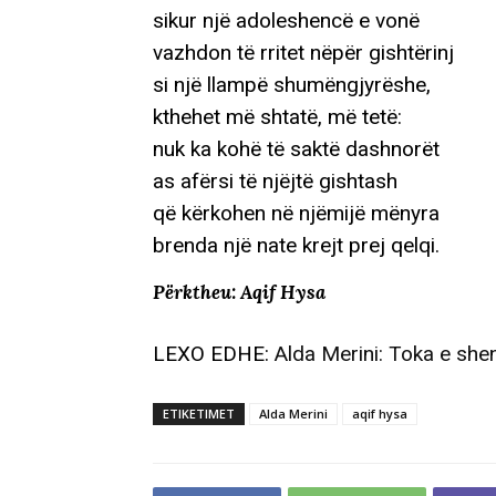
sikur një adoleshencë e vonë
vazhdon të rritet nëpër gishtërinj
si një llampë shumëngjyrëshe,
kthehet më shtatë, më tetë:
nuk ka kohë të saktë dashnorët
as afërsi të njëjtë gishtash
që kërkohen në njëmijë mënyra
brenda një nate krejt prej qelqi.
Përktheu: Aqif Hysa
LEXO EDHE:
Alda Merini: Toka e shen
ETIKETIMET
Alda Merini
aqif hysa