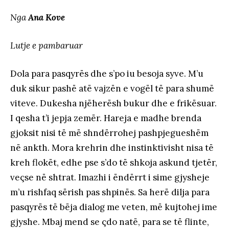
Nga
Ana Kove
Lutje e pambaruar
Dola para pasqyrës dhe s’po iu besoja syve. M’u
duk sikur pashë atë vajzën e vogël të para shumë
viteve. Dukesha njëherësh bukur dhe e frikësuar.
I qesha t’i jepja zemër. Hareja e madhe brenda
gjoksit nisi të më shndërrohej pashpjegueshëm
në ankth. Mora krehrin dhe instinktivisht nisa të
kreh flokët, edhe pse s’do të shkoja askund tjetër,
veçse në shtrat. Imazhi i ëndërrt i sime gjysheje
m’u rishfaq sërish pas shpinës. Sa herë dilja para
pasqyrës të bëja dialog me veten, më kujtohej ime
gjyshe. Mbaj mend se çdo natë, para se të flinte,