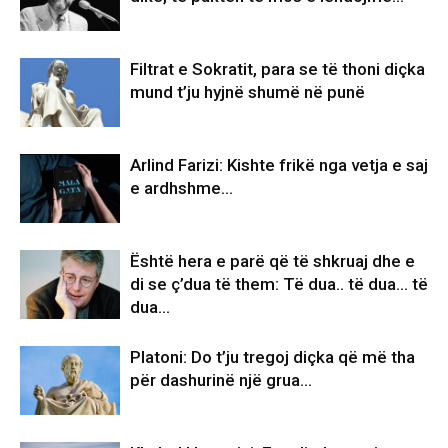
Filtrat e Sokratit, para se të thoni diçka
mund t’ju hyjnë shumë në punë
Arlind Farizi: Kishte frikë nga vetja e saj
e ardhshme…
Është hera e parë që të shkruaj dhe e
di se ç’dua të them: Të dua.. të dua… të
dua…
Platoni: Do t’ju tregoj diçka që më tha
për dashurinë një grua…