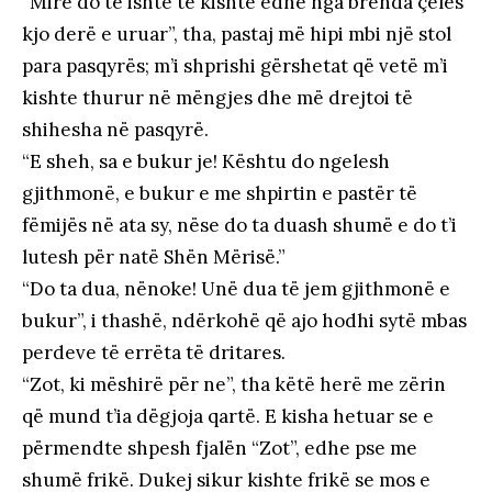
“Mirë do të ishte të kishte edhe nga brenda çelës
kjo derë e uruar”, tha, pastaj më hipi mbi një stol
para pasqyrës; m’i shprishi gërshetat që vetë m’i
kishte thurur në mëngjes dhe më drejtoi të
shihesha në pasqyrë.
“E sheh, sa e bukur je! Kështu do ngelesh
gjithmonë, e bukur e me shpirtin e pastër të
fëmijës në ata sy, nëse do ta duash shumë e do t’i
lutesh për natë Shën Mërisë.”
“Do ta dua, nënoke! Unë dua të jem gjithmonë e
bukur”, i thashë, ndërkohë që ajo hodhi sytë mbas
perdeve të errëta të dritares.
“Zot, ki mëshirë për ne”, tha këtë herë me zërin
që mund t’ia dëgjoja qartë. E kisha hetuar se e
përmendte shpesh fjalën “Zot”, edhe pse me
shumë frikë. Dukej sikur kishte frikë se mos e