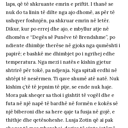
laps, që të shkruante emrin e priftit. I thanë se
nuk do ta linin të dilte nga ajo dhomë, as për të
ushqyer foshnjën, pa shkruar emrin në letër.
Dikur, kur po errej dhe ajo, e mbyllur atje në
dhomën e “Degës së Punëve të Brendshme”, po
ndiente dhimbje therëse në gjoks nga qumështi i
papirë; e bashkë me dhimbjet po i ngrihej edhe
temperatura. Nga mezi i natës e kishin gjetur
shtrirë për tokë, pa ndjenja. Nga spitali erdhi në
shtëpi të nesërmen. Ti qave shumë atë natë. Nuk
kishim ç’të të jepnim të pije, se ende nuk haje.
Mora pak sheqer sa thoi i gishtit të vogël dhe e
futa në një napë të bardhë në formën e kokës së
një biberoni dhe sa here qaje ta fusja në gojë, e
thithje dhe qetësoheshe. Lusja Zotin që ai pak