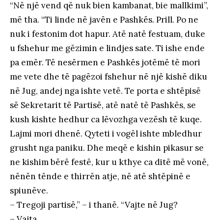
“Në një vend që nuk bien kambanat, bie mallkimi”,
më tha. “Ti linde në javën e Pashkës. Prill. Po ne
nuk i festonim dot hapur. Atë natë festuam, duke
u fshehur me gëzimin e lindjes sate. Ti ishe ende
pa emër. Të nesërmen e Pashkës jotëmë të mori
me vete dhe të pagëzoi fshehur në një kishë diku
në Jug, andej nga ishte vetë. Te porta e shtëpisë
së Sekretarit të Partisë, atë natë të Pashkës, se
kush kishte hedhur ca lëvozhga vezësh të kuqe.
Lajmi mori dhenë. Qyteti i vogël ishte mbledhur
grusht nga paniku. Dhe meqë e kishin pikasur se
ne kishim bërë festë, kur u kthye ca ditë më vonë,
nënën tënde e thirrën atje, në atë shtëpinë e
spiunëve.
– Tregoji partisë,” – i thanë. “Vajte në Jug?
– Vajta.