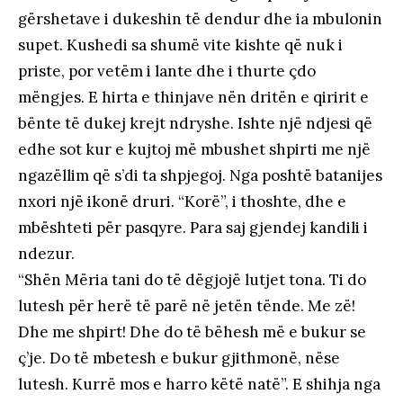
gërshetave i dukeshin të dendur dhe ia mbulonin
supet. Kushedi sa shumë vite kishte që nuk i
priste, por vetëm i lante dhe i thurte çdo
mëngjes. E hirta e thinjave nën dritën e qiririt e
bënte të dukej krejt ndryshe. Ishte një ndjesi që
edhe sot kur e kujtoj më mbushet shpirti me një
ngazëllim që s’di ta shpjegoj. Nga poshtë batanijes
nxori një ikonë druri. “Korë”, i thoshte, dhe e
mbështeti për pasqyre. Para saj gjendej kandili i
ndezur.
“Shën Mëria tani do të dëgjojë lutjet tona. Ti do
lutesh për herë të parë në jetën tënde. Me zë!
Dhe me shpirt! Dhe do të bëhesh më e bukur se
ç’je. Do të mbetesh e bukur gjithmonë, nëse
lutesh. Kurrë mos e harro këtë natë”. E shihja nga