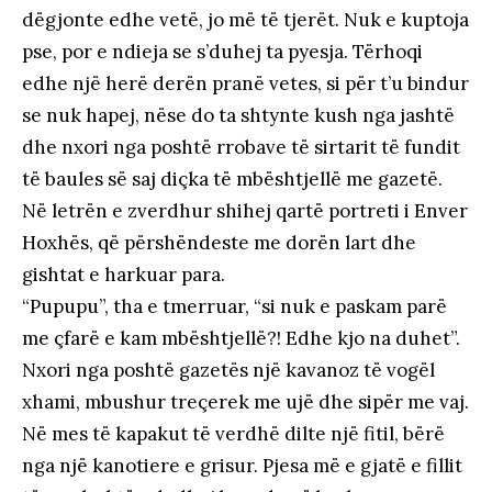
dëgjonte edhe vetë, jo më të tjerët. Nuk e kuptoja
pse, por e ndieja se s’duhej ta pyesja. Tërhoqi
edhe një herë derën pranë vetes, si për t’u bindur
se nuk hapej, nëse do ta shtynte kush nga jashtë
dhe nxori nga poshtë rrobave të sirtarit të fundit
të baules së saj diçka të mbështjellë me gazetë.
Në letrën e zverdhur shihej qartë portreti i Enver
Hoxhës, që përshëndeste me dorën lart dhe
gishtat e harkuar para.
“Pupupu”, tha e tmerruar, “si nuk e paskam parë
me çfarë e kam mbështjellë?! Edhe kjo na duhet”.
Nxori nga poshtë gazetës një kavanoz të vogël
xhami, mbushur treçerek me ujë dhe sipër me vaj.
Në mes të kapakut të verdhë dilte një fitil, bërë
nga një kanotiere e grisur. Pjesa më e gjatë e fillit