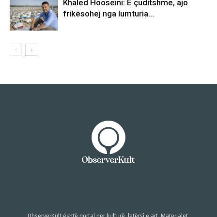
Khaled Hooseini: E çuditshme, ajo
frikësohej nga lumturia…
ObserverKult është portal për kulturë, letërsi e art. Materialet,