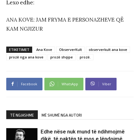
Lexo edhe
:
ANA KOVE: JAM FRYMA E PERSONAZHEVE QË
KAM NGJIZUR
ETIKETIMET
Ana Kove
ObserverKult
observerkult ana kove
prozë nga ana kove
prozë shqipe
prozë.
Facebook
WhatsApp
Viber
TË NGJASHME
MË SHUMË NGA AUTORI
Edhe nëse nuk mund të ndihmojmë
dikë, të paktën të mos e lëndojmë…