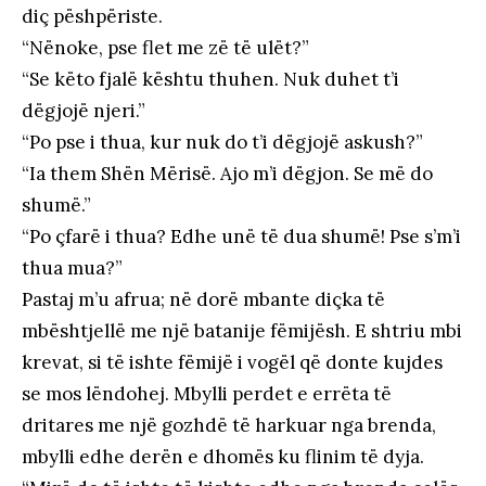
diç pëshpëriste.
“Nënoke, pse flet me zë të ulët?”
“Se këto fjalë kështu thuhen. Nuk duhet t’i
dëgjojë njeri.”
“Po pse i thua, kur nuk do t’i dëgjojë askush?”
“Ia them Shën Mërisë. Ajo m’i dëgjon. Se më do
shumë.”
“Po çfarë i thua? Edhe unë të dua shumë! Pse s’m’i
thua mua?”
Pastaj m’u afrua; në dorë mbante diçka të
mbështjellë me një batanije fëmijësh. E shtriu mbi
krevat, si të ishte fëmijë i vogël që donte kujdes
se mos lëndohej. Mbylli perdet e errëta të
dritares me një gozhdë të harkuar nga brenda,
mbylli edhe derën e dhomës ku flinim të dyja.