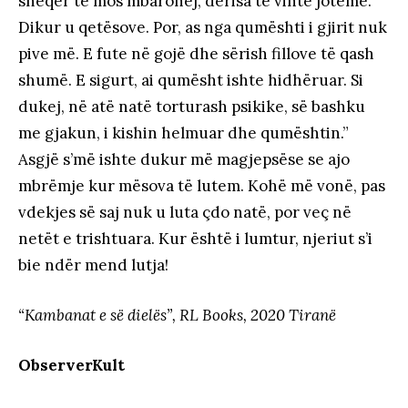
sheqer të mos mbarohej, derisa të vinte jotëmë.
Dikur u qetësove. Por, as nga qumështi i gjirit nuk
pive më. E fute në gojë dhe sërish fillove të qash
shumë. E sigurt, ai qumësht ishte hidhëruar. Si
dukej, në atë natë torturash psikike, së bashku
me gjakun, i kishin helmuar dhe qumështin.”
Asgjë s’më ishte dukur më magjepsëse se ajo
mbrëmje kur mësova të lutem. Kohë më vonë, pas
vdekjes së saj nuk u luta çdo natë, por veç në
netët e trishtuara. Kur është i lumtur, njeriut s’i
bie ndër mend lutja!
“Kambanat e së dielës”, RL Books, 2020 Tiranë
ObserverKult