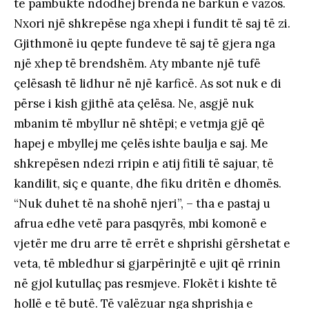
të pambuktë ndodhej brenda në barkun e vazos.
Nxori një shkrepëse nga xhepi i fundit të saj të zi.
Gjithmonë iu qepte fundeve të saj të gjera nga
një xhep të brendshëm. Aty mbante një tufë
çelësash të lidhur në një karficë. As sot nuk e di
përse i kish gjithë ata çelësa. Ne, asgjë nuk
mbanim të mbyllur në shtëpi; e vetmja gjë që
hapej e mbyllej me çelës ishte baulja e saj. Me
shkrepësen ndezi rripin e atij fitili të sajuar, të
kandilit, siç e quante, dhe fiku dritën e dhomës.
“Nuk duhet të na shohë njeri”, – tha e pastaj u
afrua edhe vetë para pasqyrës, mbi komonë e
vjetër me dru arre të errët e shprishi gërshetat e
veta, të mbledhur si gjarpërinjtë e ujit që rrinin
në gjol kutullaç pas resmjeve. Flokët i kishte të
hollë e të butë. Të valëzuar nga shprishja e