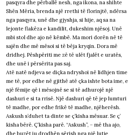
pasqyra dhe përballë nesh, nga ikona, na shihte
Shën Mëria, brenda një rrethi të florinjtë, ndërsa
nga pasqyra, unë dhe gjyshja, si hije, aq sa na
lejonte flakëza e kandilit, dukeshim njësoj. Unë
mbi stol dhe ajo në këmbë. Ma mori dorën në të
sajën dhe më mësoi si të bëja kryqin. Dora më
dridhej. Pëshpëriti me zë të ulët fjalët e uratës,
dhe unë i përsërita pas saj.
Atë natë ndjeva se diçka ndryshoi në lidhjen time
me të, por edhe në gjithë atë çka ishte bota ime, e
një fëmije që i mësojnë se si të adhurojë një
dashuri e si ta rrisë. Një dashuri që të jep lumturi
të madhe, por edhe frikë të madhe, njëherësh.
Askush s’duhet ta dinte se ç’kisha mësuar. Se ç’
kisha bërë. Ç’kisha parë. “Askush”, – më tha ajo,
dhe buzët iu drodhën sërish nga një lutje