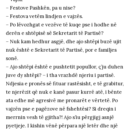
– Festove Pashkën, pa u nise?
– Festova vetëm lindjen e vajzës.
– Po lëvozhgat e vezëve të kuqe pse i hodhe në
derën e shtëpisë së Sekretarit të Partisë?
– Nuk kam hedhur asgjë, dhe ajo shtëpi buzë ujit
nuk është e Sekretarit të Partisë, por e familjes
sonë.
– Ajo shtëpi është e pushtetit popullor, ç’ju duhen
juve dy shtëpi? – i tha vrazhdë njeriu i partisë.
Ndjesia e pronës së fituar rastësisht, e të grabitur,
te njerëzit që nuk e kanë pasur kurrë atë, i bënte
ata edhe më agresivë me pronarët e vërtetë. Po
vajzën pse e pagëzove në fshehtësi? Si dreqin i
merrnin vesh të gjitha?! Ajo s’iu përgjigj asnjë
pyetjeje. I kishin vënë përpara një letër dhe një