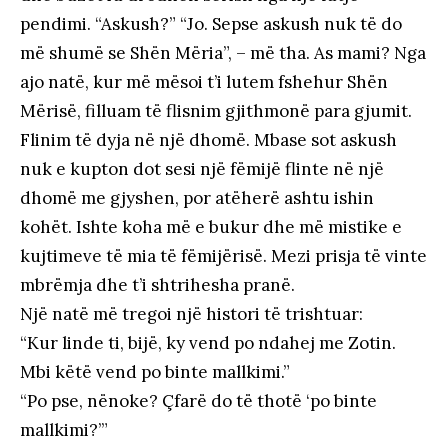
pendimi. “Askush?” “Jo. Sepse askush nuk të do
më shumë se Shën Mëria”, – më tha. As mami? Nga
ajo natë, kur më mësoi t’i lutem fshehur Shën
Mërisë, filluam të flisnim gjithmonë para gjumit.
Flinim të dyja në një dhomë. Mbase sot askush
nuk e kupton dot sesi një fëmijë flinte në një
dhomë me gjyshen, por atëherë ashtu ishin
kohët. Ishte koha më e bukur dhe më mistike e
kujtimeve të mia të fëmijërisë. Mezi prisja të vinte
mbrëmja dhe t’i shtrihesha pranë.
Një natë më tregoi një histori të trishtuar:
“Kur linde ti, bijë, ky vend po ndahej me Zotin.
Mbi këtë vend po binte mallkimi.”
“Po pse, nënoke? Çfarë do të thotë ‘po binte
mallkimi?’”