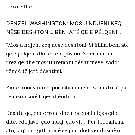
Lexo edhe
:
DENZEL WASHINGTON: MOS U NDJENI KEQ
NËSE DËSHTONI… BËNI ATË QË E PËLQENI…
“Mos u ndjeni keq nëse dështoni. Si fillim, bëni atë
që e pëlqeni dhe e keni pasion. Ndërmerrni
rreziqe dhe mos iu trembni dështimeve, sado i
rëndë të jetë dështimi.
Ëndërroni shumë, por mbani mend se ëndrrat pa
realizim janë thjesht ëndrra.
Kështu që, ëndërroni dhe realizoni diçka çdo
ditë, çdo javë, çdo muaj, çdo vit… Për t’i realizuar
ato, kujtoni gjithmonë se ju duhet vendosmëri