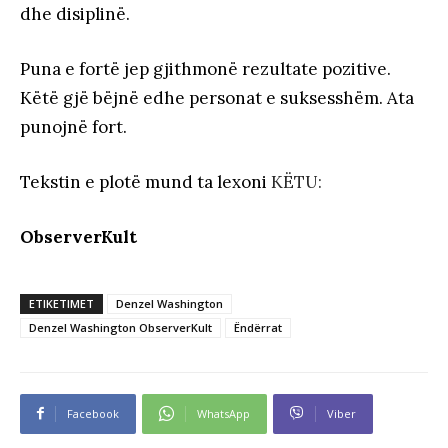
dhe disiplinë.
Puna e fortë jep gjithmonë rezultate pozitive.
Këtë gjë bëjnë edhe personat e suksesshëm. Ata
punojnë fort.
Tekstin e plotë mund ta lexoni
KËTU:
ObserverKult
ETIKETIMET
Denzel Washington
Denzel Washington ObserverKult
Ëndërrat
Facebook
WhatsApp
Viber