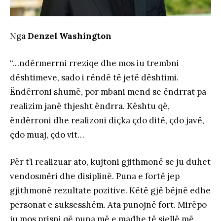
Nga
Denzel Washington
“…ndërmerrni rreziqe dhe mos iu trembni
dështimeve, sado i rëndë të jetë dështimi.
Ëndërroni shumë, por mbani mend se ëndrrat pa
realizim janë thjesht ëndrra. Kështu që,
ëndërroni dhe realizoni diçka çdo ditë, çdo javë,
çdo muaj, çdo vit…
Për t’i realizuar ato, kujtoni gjithmonë se ju duhet
vendosmëri dhe disiplinë. Puna e fortë jep
gjithmonë rezultate pozitive. Këtë gjë bëjnë edhe
personat e suksesshëm. Ata punojnë fort. Mirëpo
ju mos prisni që puna më e madhe të sjellë më