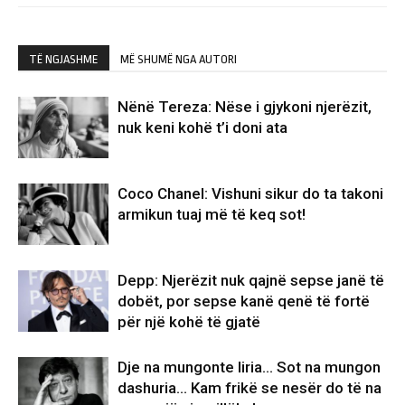
TË NGJASHME
MË SHUMË NGA AUTORI
Nënë Tereza: Nëse i gjykoni njerëzit,
nuk keni kohë t’i doni ata
Coco Chanel: Vishuni sikur do ta takoni
armikun tuaj më të keq sot!
Depp: Njerëzit nuk qajnë sepse janë të
dobët, por sepse kanë qenë të fortë
për një kohë të gjatë
Dje na mungonte liria… Sot na mungon
dashuria… Kam frikë se nesër do të na