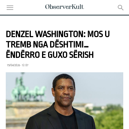
DENZEL WASHINGTON: MOS U
TREMB NGA DËSHTIMI…
ËNDËRRO E GUXO SËRISH
15/04/2026 • 13:07