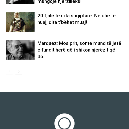
mungojë njerzillëku!
20 fjalë të urta shqiptare: Në dhe të
huaj, dita t’bëhet muaj!
Marquez: Mos prit, sonte mund të jetë
e fundit herë që i shikon njerëzit që
do…