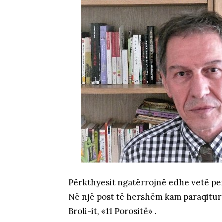
Përkthyesit ngatërrojnë edhe vetë pe
Në një post të hershëm kam paraqitur 
Broli-it, «11 Porositë» .