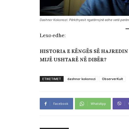
Dashnor Kokonozi: Përkthyesit ngatërrojnë edhe vetë perën
Lexo edhe
:
HISTORIA E KËNGËS SË HAJREDIN
MIJË USHTARË NË DIBËR?
ETIKETIMET
dashnor kokonozi
ObserverKult
Facebook
WhatsApp