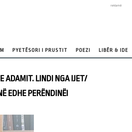
reklamë
AM
PYETËSORI I PRUSTIT
POEZI
LIBËR & IDE
E ADAMIT. LINDI NGA IJET/
Ë EDHE PERËNDINË!