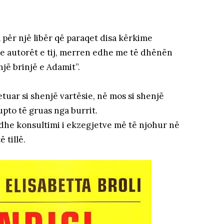
a për një libër që paraqet disa kërkime
 se autorët e tij, merren edhe me të dhënën
një brinjë e Adamit”.
etuar si shenjë vartësie, në mos si shenjë
upto të gruas nga burrit.
t dhe konsultimi i ekzegjetve më të njohur në
 tillë.