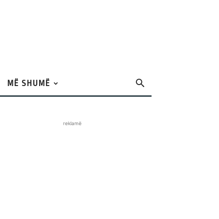
MË SHUMË
reklamë