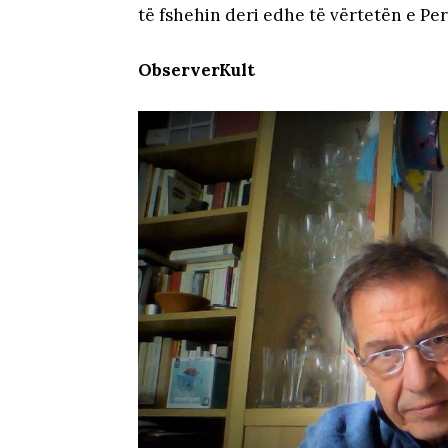
të fshehin deri edhe të vërtetën e Pe
ObserverKult