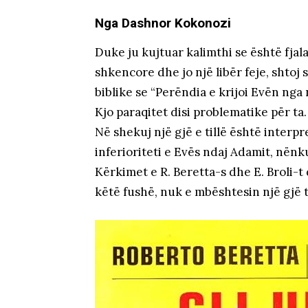
Nga Dashnor Kokonozi
Duke ju kujtuar kalimthi se është fjal
shkencore dhe jo një libër feje, shtoj
biblike se “Perëndia e krijoi Evën nga 
Kjo paraqitet disi problematike për ta.
Në shekuj një gjë e tillë është interpr
inferioriteti e Evës ndaj Adamit, nënk
Kërkimet e R. Beretta-s dhe E. Broli-
këtë fushë, nuk e mbështesin një gjë të