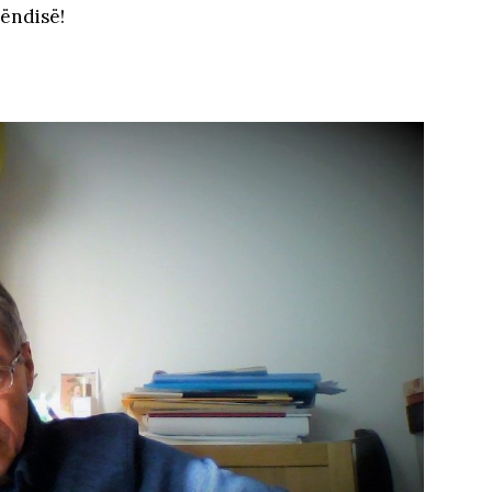
rëndisë!