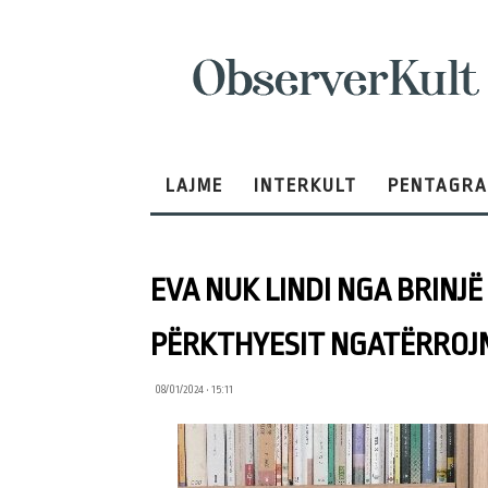
ObserverKult
LAJME
INTERKULT
PENTAGR
EVA NUK LINDI NGA BRINJË 
PËRKTHYESIT NGATËRROJN
08/01/2024 • 15:11