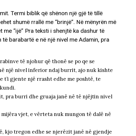
it. Termi biblik që shënon një gjë të tillë
me “ijë” Pra teksti i shenjtë ka dashur të
ën të barabartë e në një nivel me Adamin, pra
rabinve të njohur që thonë se po qe se
 një nivel inferior ndaj burrit, ajo nuk kishte
te t’i gjente një rrasht edhe me poshtë, te
ëkundi.
t, pra burri dhe gruaja janë në të njëjtin nivel
 mijëra vjet, e vërteta nuk mungon të dalë në
në, kjo tregon edhe se njerëzit janë në gjendje