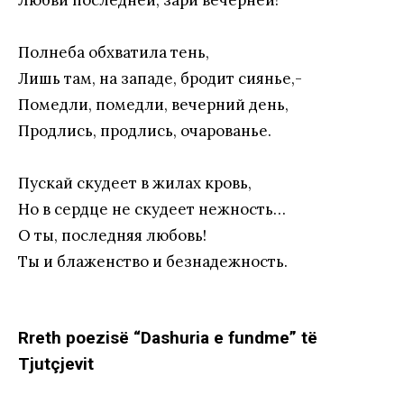
Полнеба обхватила тень,
Лишь там, на западе, бродит сиянье,-
Помедли, помедли, вечерний день,
Продлись, продлись, очарованье.
Пускай скудеет в жилах кровь,
Но в сердце не скудеет нежность…
О ты, последняя любовь!
Ты и блаженство и безнадежность.
Rreth poezisë “Dashuria e fundme” të
Tjutçjevit