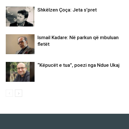
Shkëlzen Çoça: Jeta s’pret
Ismail Kadare: Në parkun që mbuluan
fletët
“Këpucët e tua”, poezi nga Ndue Ukaj