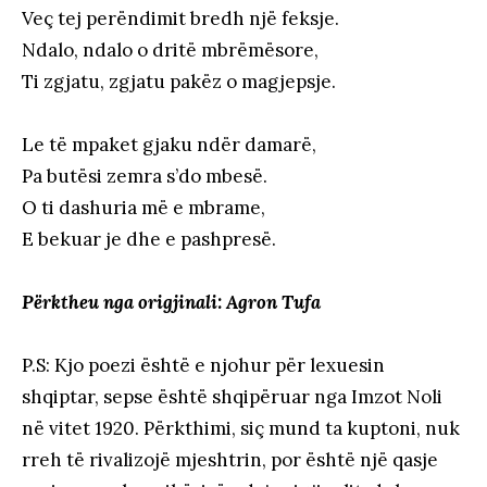
Veç tej perëndimit bredh një feksje.
Ndalo, ndalo o dritë mbrëmësore,
Ti zgjatu, zgjatu pakëz o magjepsje.
Le të mpaket gjaku ndër damarë,
Pa butësi zemra s’do mbesë.
O ti dashuria më e mbrame,
E bekuar je dhe e pashpresë.
Përktheu nga origjinali: Agron Tufa
P.S: Kjo poezi është e njohur për lexuesin
shqiptar, sepse është shqipëruar nga Imzot Noli
në vitet 1920. Përkthimi, siç mund ta kuptoni, nuk
rreh të rivalizojë mjeshtrin, por është një qasje