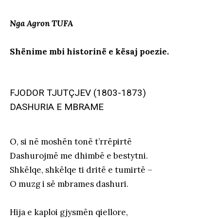
Nga Agron TUFA
Shënime mbi historinë e kësaj poezie.
FJODOR TJUTÇJEV (1803-1873)
DASHURIA E MBRAME
O, si në moshën tonë t’rrëpirtë
Dashurojmë me dhimbë e bestytni.
Shkëlqe, shkëlqe ti dritë e tumirtë –
O muzg i së mbrames dashuri.
Hija e kaploi gjysmën qiellore,