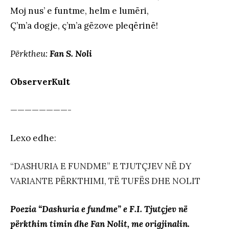
Moj nus’ e funtme, helm e lumëri,
Ç’m’a dogje, ç’m’a gëzove pleqërinë!
Përktheu:
Fan S. Noli
ObserverKult
————————-
Lexo edhe
:
“DASHURIA E FUNDME” E TJUTÇJEV NË DY
VARIANTE PËRKTHIMI, TË TUFËS DHE NOLIT
Poezia “Dashuria e fundme” e F.I. Tjutçjev në
përkthim timin dhe Fan Nolit, me origjinalin.