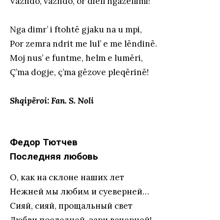
Vazhdo, vazhdo, or diell ngazëllimi!
Nga dimr’ i ftohtë gjaku na u mpi,
Por zemra ndrit me lul’ e me lëndinë.
Moj nus’ e funtme, helm e lumëri,
Ç’ma dogje, ç’ma gëzove pleqërinë!
Shqipëroi: Fan. S. Noli
Федор Тютчев
Последняя любовь
О, как на склоне наших лет
Нежней мы любим и суеверней…
Сияй, сияй, прощальный свет
Любви последней, зари вечерней!