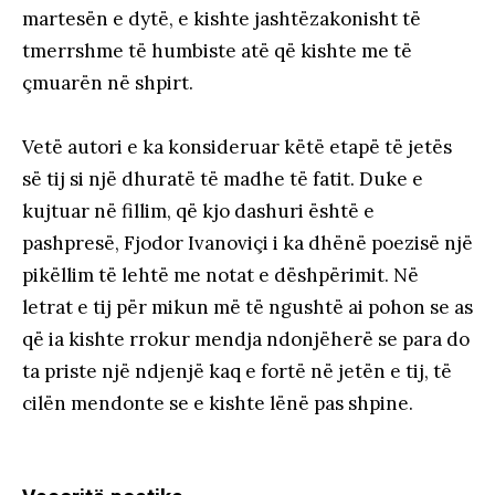
martesën e dytë, e kishte jashtëzakonisht të
tmerrshme të humbiste atë që kishte me të
çmuarën në shpirt.
Vetë autori e ka konsideruar këtë etapë të jetës
së tij si një dhuratë të madhe të fatit. Duke e
kujtuar në fillim, që kjo dashuri është e
pashpresë, Fjodor Ivanoviçi i ka dhënë poezisë një
pikëllim të lehtë me notat e dëshpërimit. Në
letrat e tij për mikun më të ngushtë ai pohon se as
që ia kishte rrokur mendja ndonjëherë se para do
ta priste një ndjenjë kaq e fortë në jetën e tij, të
cilën mendonte se e kishte lënë pas shpine.