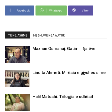
Facebook
WhatsApp
Viber
TË NGJASHME
MË SHUMË NGA AUTORI
Maxhun Osmanaj: Gatimi i fjalëve
Lindita Ahmeti: Mirësia e gjyshes sime
Halil Matoshi: Trilogjia e udhësit