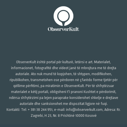
ObserverKult është portal për kulturë, letërsi e art. Materialet,
informacionet, fotografitë dhe videot janë të mbrojtura me të drejta
autoriale. Ato nuk mund të kopjohen, të shtypen, modifikohen,
ripublikohen, transmetohen ose përdoren në çfarëdo forme tjetër për
qëllime përfitimi, pa miratimin e ObserverKult. Për të shfrytëzuar
materialet e këtij portali, obligoheni t'i pranoni Kushtet e përdorimit,
ndërsa shfrytëzimi pa lejen paraprake konsiderohet shkelje e drejtave
autoriale dhe sanksionohet me dispozitat ligjore në fuqi.
Kontakti: Tel: + 381 38 244 951, e-mail: info@observerkult.com, Adresa: Rr.
Zagrebi, H 23, Nr. 8 Prishtinë 10000 Kosovë