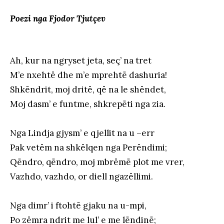
Poezi nga Fjodor Tjutçev
Ah, kur na ngryset jeta, seç’ na tret
M’e nxehtë dhe m’e mprehtë dashuria!
Shkëndrit, moj dritë, që na le shëndet,
Moj dasm’ e funtme, shkrepëti nga zia.
Nga Lindja gjysm’ e qjellit na u –err
Pak vetëm na shkëlqen nga Perëndimi;
Qëndro, qëndro, moj mbrëmë plot me vrer,
Vazhdo, vazhdo, or diell ngazëllimi.
Nga dimr’ i ftohtë gjaku na u-mpi,
Po zëmra ndrit me lul’ e me lëndinë;