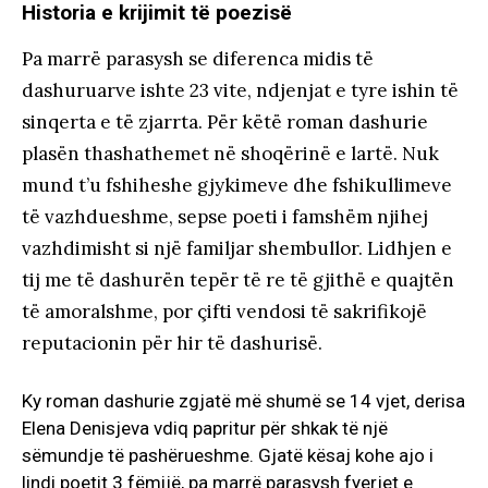
Historia e krijimit të poezisë
Pa marrë parasysh se diferenca midis të
dashuruarve ishte 23 vite, ndjenjat e tyre ishin të
sinqerta e të zjarrta. Për këtë roman dashurie
plasën thashathemet në shoqërinë e lartë. Nuk
mund t’u fshiheshe gjykimeve dhe fshikullimeve
të vazhdueshme, sepse poeti i famshëm njihej
vazhdimisht si një familjar shembullor. Lidhjen e
tij me të dashurën tepër të re të gjithë e quajtën
të amoralshme, por çifti vendosi të sakrifikojë
reputacionin për hir të dashurisë.
Ky roman dashurie zgjatë më shumë se 14 vjet, derisa
Elena Denisjeva vdiq papritur për shkak të një
sëmundje të pashërueshme. Gjatë kësaj kohe ajo i
lindi poetit 3 fëmijë, pa marrë parasysh fyerjet e