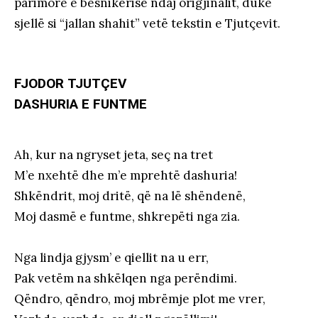
parimore e besnikërisë ndaj origjinalit, duke
sjellë si “jallan shahit” vetë tekstin e Tjutçevit.
FJODOR TJUTÇEV
DASHURIA E FUNTME
Ah, kur na ngryset jeta, seç na tret
M’e nxehtë dhe m’e mprehtë dashuria!
Shkëndrit, moj dritë, që na lë shëndenë,
Moj dasmë e funtme, shkrepëti nga zia.
Nga lindja gjysm’ e qiellit na u err,
Pak vetëm na shkëlqen nga perëndimi.
Qëndro, qëndro, moj mbrëmje plot me vrer,