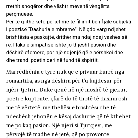
rrethit shoqëror dhe vështrimeve të vëngërta
përçmuese.
Për të gjithë këto përjetime të fillimit bën fjalë subjekti
i poezisë “Dashuria e mbrame”. Në çdo varg ndjehet
brishtësia e paskajtë, drithërima ndaj ndaj vashës së
re. Flaka e simpatisë ishte jo thjesht pasion dhe
dëshirë efemere, por një ndjenjë që e përshkoi dhe
dhe trandi poetin deri në fund të shpirtit.
Marrëdhënia e tyre nuk qe e privuar kurrë nga
romantika, as nga dëshira për t’u kujdesur për
njëri-tjetrin. Duke qenë në një moshë të pjekur,
poeti e kuptonte, çfarë do të thotë të dashurosh
me të vërtetë, me thellësi e brishtësi dhe të
ndeshësh jehonën e kësaj dashurie që të kthehet
me po kaq pasion. Një njeri si Tjutçjevi, me
përvojë të madhe në jetë, që po provonte