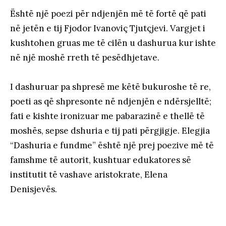
Është një poezi për ndjenjën më të fortë që pati
në jetën e tij Fjodor Ivanoviç Tjutçjevi. Vargjet i
kushtohen gruas me të cilën u dashurua kur ishte
në një moshë rreth të pesëdhjetave.
I dashuruar pa shpresë me këtë bukuroshe të re,
poeti as që shpresonte në ndjenjën e ndërsjelltë;
fati e kishte ironizuar me pabarazinë e thellë të
moshës, sepse dshuria e tij pati përgjigje. Elegjia
“Dashuria e fundme” është një prej poezive më të
famshme të autorit, kushtuar edukatores së
institutit të vashave aristokrate, Elena
Denisjevës.