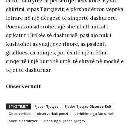
autori shfrytëzon përsëritjet leksikore. Ky stil
shkrimi, sipas Tjutçjevit, e përshndërron veprën
letrare në një dërgesë të sinqertë dashurore.
Poezia konsiderohet një shembull unikal i
spikatur i lirikës së dashurisë, pasi ajo nuk i
kushtohet as vuajtjeve rinore, as pasionit
grafllues, as ndarjes, por është një rrëfim i
sinqertë i një burri të urtë, të shtyrë në moshë e
tejet të dashuruar.
ObserverKult
ETIKETIMET
Fjodor Tjutçev
Fjodor Tjutçev ObserverKult
ObserverKult
observerkult poezi
përkthim nga fan s. noli
poezi e përkthyer
Poezi nga Fjodor Tjutçev